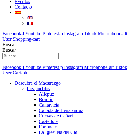
Eventos
Contacto
Facebook-f
Youtube
Pinterest-p
Instagram
Tiktok
Microphone-alt
User
Shopping-cart
Buscar
Buscar
Facebook-f
Youtube
Pinterest-p
Instagram
Microphone-alt
Tiktok
User
Cart-plus
Descubre el Maestrazgo
Los pueblos
Allepuz
Bordón
Cantavieja
Cañada de Benatanduz
Cuevas de Cañart
Castellote
Fortanete
La Iglesuela del Cid