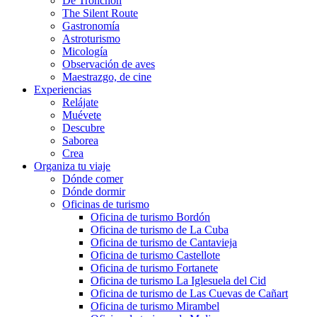
De Tronchón
The Silent Route
Gastronomía
Astroturismo
Micología
Observación de aves
Maestrazgo, de cine
Experiencias
Relájate
Muévete
Descubre
Saborea
Crea
Organiza tu viaje
Dónde comer
Dónde dormir
Oficinas de turismo
Oficina de turismo Bordón
Oficina de turismo de La Cuba
Oficina de turismo de Cantavieja
Oficina de turismo Castellote
Oficina de turismo Fortanete
Oficina de turismo La Iglesuela del Cid
Oficina de turismo de Las Cuevas de Cañart
Oficina de turismo Mirambel