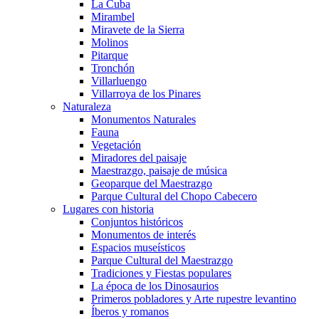
La Cuba
Mirambel
Miravete de la Sierra
Molinos
Pitarque
Tronchón
Villarluengo
Villarroya de los Pinares
Naturaleza
Monumentos Naturales
Fauna
Vegetación
Miradores del paisaje
Maestrazgo, paisaje de música
Geoparque del Maestrazgo
Parque Cultural del Chopo Cabecero
Lugares con historia
Conjuntos históricos
Monumentos de interés
Espacios museísticos
Parque Cultural del Maestrazgo
Tradiciones y Fiestas populares
La época de los Dinosaurios
Primeros pobladores y Arte rupestre levantino
Íberos y romanos