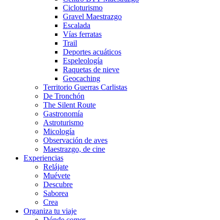
Cicloturismo
Gravel Maestrazgo
Escalada
Vías ferratas
Trail
Deportes acuáticos
Espeleología
Raquetas de nieve
Geocaching
Territorio Guerras Carlistas
De Tronchón
The Silent Route
Gastronomía
Astroturismo
Micología
Observación de aves
Maestrazgo, de cine
Experiencias
Relájate
Muévete
Descubre
Saborea
Crea
Organiza tu viaje
Dónde comer