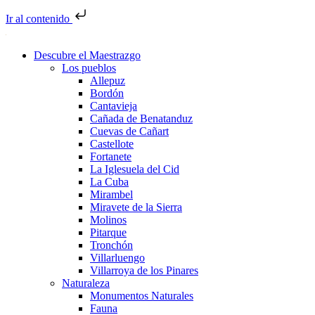
Ir al contenido
Descubre el Maestrazgo
Los pueblos
Allepuz
Bordón
Cantavieja
Cañada de Benatanduz
Cuevas de Cañart
Castellote
Fortanete
La Iglesuela del Cid
La Cuba
Mirambel
Miravete de la Sierra
Molinos
Pitarque
Tronchón
Villarluengo
Villarroya de los Pinares
Naturaleza
Monumentos Naturales
Fauna