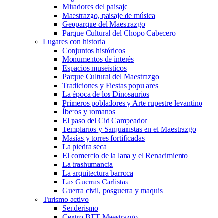
Miradores del paisaje
Maestrazgo, paisaje de música
Geoparque del Maestrazgo
Parque Cultural del Chopo Cabecero
Lugares con historia
Conjuntos históricos
Monumentos de interés
Espacios museísticos
Parque Cultural del Maestrazgo
Tradiciones y Fiestas populares
La época de los Dinosaurios
Primeros pobladores y Arte rupestre levantino
Íberos y romanos
El paso del Cid Campeador
Templarios y Sanjuanistas en el Maestrazgo
Masías y torres fortificadas
La piedra seca
El comercio de la lana y el Renacimiento
La trashumancia
La arquitectura barroca
Las Guerras Carlistas
Guerra civil, posguerra y maquis
Turismo activo
Senderismo
Centro BTT Maestrazgo