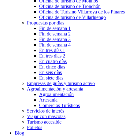
Oficina de turismo de Molinos
Oficina de turismo de Tronchón
Oficina de Turismo Villarroya de los Pinares
Oficina de turismo de Villarluengo
Propuestas por días
Fin de semana 1
Fin de semana 2
Fin de semana 3
Fin de semana 4
En tres días 1
En tres días 2
En cuatro días
En cinco días
En seis días
En siete días
Empresas de guías y turismo activo
Agroalimentación y artesanía
Agroalimentación
Artesanía
Comercios Turísticos
Servicios de interés
Viajar con mascotas
Turismo accesible
Folletos
Blog