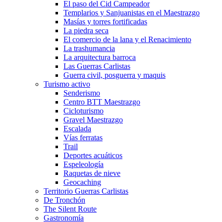
El paso del Cid Campeador
Templarios y Sanjuanistas en el Maestrazgo
Masías y torres fortificadas
La piedra seca
El comercio de la lana y el Renacimiento
La trashumancia
La arquitectura barroca
Las Guerras Carlistas
Guerra civil, posguerra y maquis
Turismo activo
Senderismo
Centro BTT Maestrazgo
Cicloturismo
Gravel Maestrazgo
Escalada
Vías ferratas
Trail
Deportes acuáticos
Espeleología
Raquetas de nieve
Geocaching
Territorio Guerras Carlistas
De Tronchón
The Silent Route
Gastronomía