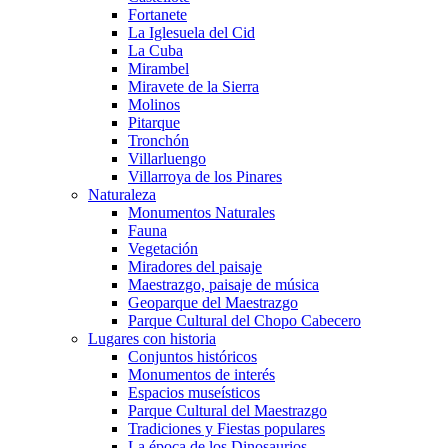
Fortanete
La Iglesuela del Cid
La Cuba
Mirambel
Miravete de la Sierra
Molinos
Pitarque
Tronchón
Villarluengo
Villarroya de los Pinares
Naturaleza
Monumentos Naturales
Fauna
Vegetación
Miradores del paisaje
Maestrazgo, paisaje de música
Geoparque del Maestrazgo
Parque Cultural del Chopo Cabecero
Lugares con historia
Conjuntos históricos
Monumentos de interés
Espacios museísticos
Parque Cultural del Maestrazgo
Tradiciones y Fiestas populares
La época de los Dinosaurios