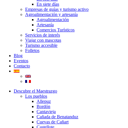
En siete días
Empresas de guías y turismo activo
Agroalimentación y artesanía
Agroalimentación
Artesanía
Comercios Turísticos
Servicios de interés
Viajar con mascotas
Turismo accesible
Folletos
Blog
Eventos
Contacto
Descubre el Maestrazgo
Los pueblos
Allepuz
Bordón
Cantavieja
Cañada de Benatanduz
Cuevas de Cañart
Castellote