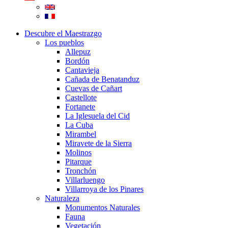
Descubre el Maestrazgo
Los pueblos
Allepuz
Bordón
Cantavieja
Cañada de Benatanduz
Cuevas de Cañart
Castellote
Fortanete
La Iglesuela del Cid
La Cuba
Mirambel
Miravete de la Sierra
Molinos
Pitarque
Tronchón
Villarluengo
Villarroya de los Pinares
Naturaleza
Monumentos Naturales
Fauna
Vegetación