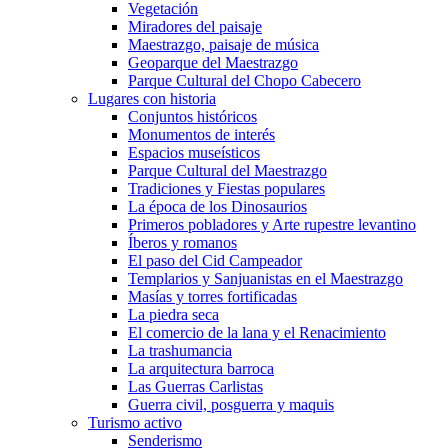
Vegetación
Miradores del paisaje
Maestrazgo, paisaje de música
Geoparque del Maestrazgo
Parque Cultural del Chopo Cabecero
Lugares con historia
Conjuntos históricos
Monumentos de interés
Espacios museísticos
Parque Cultural del Maestrazgo
Tradiciones y Fiestas populares
La época de los Dinosaurios
Primeros pobladores y Arte rupestre levantino
Íberos y romanos
El paso del Cid Campeador
Templarios y Sanjuanistas en el Maestrazgo
Masías y torres fortificadas
La piedra seca
El comercio de la lana y el Renacimiento
La trashumancia
La arquitectura barroca
Las Guerras Carlistas
Guerra civil, posguerra y maquis
Turismo activo
Senderismo