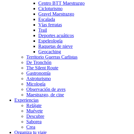
Centro BTT Maestrazgo
Cicloturismo
Gravel Maestrazgo
Escalada
Vías ferratas
Trail
Deportes acuáticos
Espeleología
Raquetas de nieve
Geocaching
Territorio Guerras Carlistas
De Tronchón
The Silent Route
Gastronomía
Astroturismo
Micología
Observación de aves
Maestrazgo, de cine
Experiencias
Relájate
Muévete
Descubre
Saborea
Crea
Organiza tu viaje