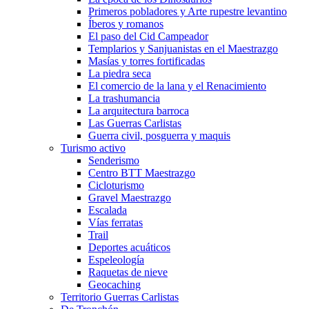
Primeros pobladores y Arte rupestre levantino
Íberos y romanos
El paso del Cid Campeador
Templarios y Sanjuanistas en el Maestrazgo
Masías y torres fortificadas
La piedra seca
El comercio de la lana y el Renacimiento
La trashumancia
La arquitectura barroca
Las Guerras Carlistas
Guerra civil, posguerra y maquis
Turismo activo
Senderismo
Centro BTT Maestrazgo
Cicloturismo
Gravel Maestrazgo
Escalada
Vías ferratas
Trail
Deportes acuáticos
Espeleología
Raquetas de nieve
Geocaching
Territorio Guerras Carlistas