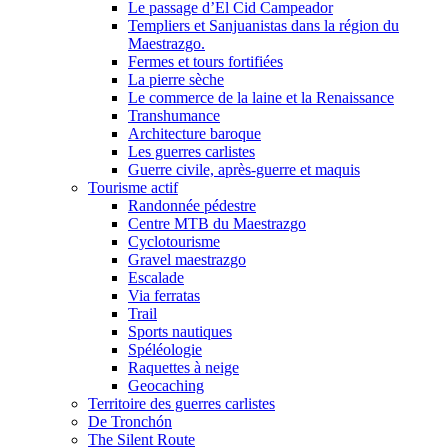
Le passage d’El Cid Campeador
Templiers et Sanjuanistas dans la région du
Maestrazgo.
Fermes et tours fortifiées
La pierre sèche
Le commerce de la laine et la Renaissance
Transhumance
Architecture baroque
Les guerres carlistes
Guerre civile, après-guerre et maquis
Tourisme actif
Randonnée pédestre
Centre MTB du Maestrazgo
Cyclotourisme
Gravel maestrazgo
Escalade
Via ferratas
Trail
Sports nautiques
Spéléologie
Raquettes à neige
Geocaching
Territoire des guerres carlistes
De Tronchón
The Silent Route