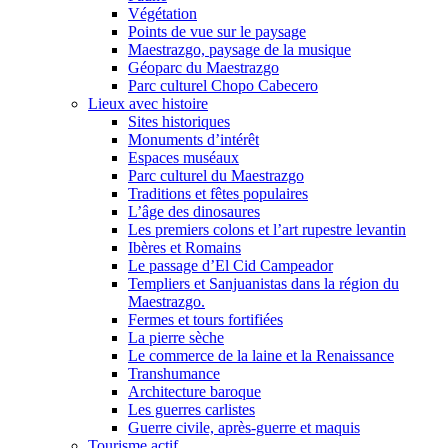
Végétation
Points de vue sur le paysage
Maestrazgo, paysage de la musique
Géoparc du Maestrazgo
Parc culturel Chopo Cabecero
Lieux avec histoire
Sites historiques
Monuments d’intérêt
Espaces muséaux
Parc culturel du Maestrazgo
Traditions et fêtes populaires
L’âge des dinosaures
Les premiers colons et l’art rupestre levantin
Ibères et Romains
Le passage d’El Cid Campeador
Templiers et Sanjuanistas dans la région du
Maestrazgo.
Fermes et tours fortifiées
La pierre sèche
Le commerce de la laine et la Renaissance
Transhumance
Architecture baroque
Les guerres carlistes
Guerre civile, après-guerre et maquis
Tourisme actif