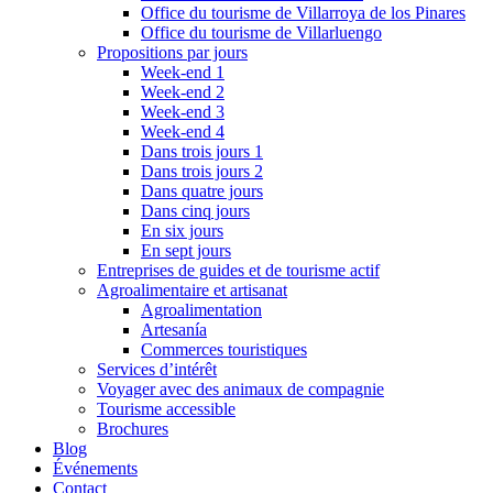
Office du tourisme de Villarroya de los Pinares
Office du tourisme de Villarluengo
Propositions par jours
Week-end 1
Week-end 2
Week-end 3
Week-end 4
Dans trois jours 1
Dans trois jours 2
Dans quatre jours
Dans cinq jours
En six jours
En sept jours
Entreprises de guides et de tourisme actif
Agroalimentaire et artisanat
Agroalimentation
Artesanía
Commerces touristiques
Services d’intérêt
Voyager avec des animaux de compagnie
Tourisme accessible
Brochures
Blog
Événements
Contact