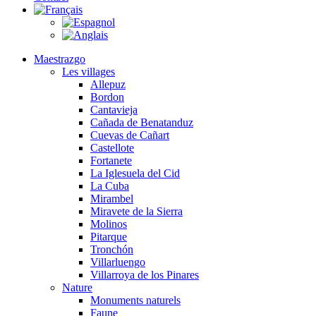
Maestrazgo
Les villages
Allepuz
Bordon
Cantavieja
Cañada de Benatanduz
Cuevas de Cañart
Castellote
Fortanete
La Iglesuela del Cid
La Cuba
Mirambel
Miravete de la Sierra
Molinos
Pitarque
Tronchón
Villarluengo
Villarroya de los Pinares
Nature
Monuments naturels
Faune