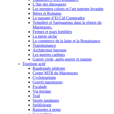
L’âge des dinosaures
Les premiers colons et l’art rupestre levantin
Ibères et Romains
Le passage d’El Cid Campeador
Templiers et Sanjuanistas dans la région du
Maestrazgo.
Fermes et tours fortifiées
La pierre sèche
Le commerce de la laine et la Renaissance
Transhumance
Architecture baroque
Les guerres carlistes
Guerre civile, après-guerre et maquis
Tourisme actif
Randonnée pédestre
Centre MTB du Maestrazgo
Cyclotourisme
Gravel maestrazgo
Escalade
Via ferratas
Trail
Sports nautiques
Spéléologie
Raquettes à neige