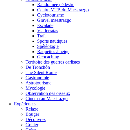
Randonnée pédestre
Centre MTB du Maestrazgo
Cyclotourisme
Gravel maestrazgo
Escalade
Via ferratas
Trail
Sports nautiques
Spéléologie
Raquettes à neige
Geocaching
Territoire des guerres carlistes
De Tronchón
The Silent Route
Gastronomie
Astrotourisme
Mycologie
Observation des oiseaux
Cinéma au Maestrazgo
Expériences
Relaxe
Bouger
Découvrez
Goûter
Créer