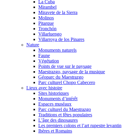
La Cuba
Mirambel
Miravete de la Sierra
Molinos
Pitarque
Tronchón
Villarluengo
Villarroya de los Pinares
Nature
Monuments naturels
Faune
Végétation
Points de vue sur le paysage
Maestrazgo, paysage de la musique
Géoparc du Maestrazgo
Parc culturel Chopo Cabecero
Lieux avec histoire
Sites historiques
Monuments d’intérêt
Espaces muséaux
Parc culturel du Maestrazgo
Traditions et fêtes populaires
L’âge des dinosaures
Les premiers colons et l’art rupestre levantin
Ibères et Romains