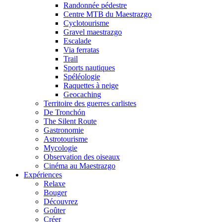
Randonnée pédestre
Centre MTB du Maestrazgo
Cyclotourisme
Gravel maestrazgo
Escalade
Via ferratas
Trail
Sports nautiques
Spéléologie
Raquettes à neige
Geocaching
Territoire des guerres carlistes
De Tronchón
The Silent Route
Gastronomie
Astrotourisme
Mycologie
Observation des oiseaux
Cinéma au Maestrazgo
Expériences
Relaxe
Bouger
Découvrez
Goûter
Créer