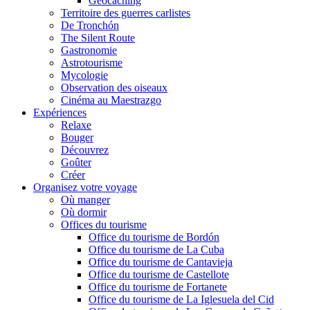
Geocaching
Territoire des guerres carlistes
De Tronchón
The Silent Route
Gastronomie
Astrotourisme
Mycologie
Observation des oiseaux
Cinéma au Maestrazgo
Expériences
Relaxe
Bouger
Découvrez
Goûter
Créer
Organisez votre voyage
Où manger
Où dormir
Offices du tourisme
Office du tourisme de Bordón
Office du tourisme de La Cuba
Office du tourisme de Cantavieja
Office du tourisme de Castellote
Office du tourisme de Fortanete
Office du tourisme de La Iglesuela del Cid