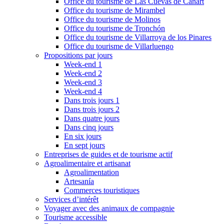
Office du tourisme de Las Cuevas de Cañart
Office du tourisme de Mirambel
Office du tourisme de Molinos
Office du tourisme de Tronchón
Office du tourisme de Villarroya de los Pinares
Office du tourisme de Villarluengo
Propositions par jours
Week-end 1
Week-end 2
Week-end 3
Week-end 4
Dans trois jours 1
Dans trois jours 2
Dans quatre jours
Dans cinq jours
En six jours
En sept jours
Entreprises de guides et de tourisme actif
Agroalimentaire et artisanat
Agroalimentation
Artesanía
Commerces touristiques
Services d’intérêt
Voyager avec des animaux de compagnie
Tourisme accessible