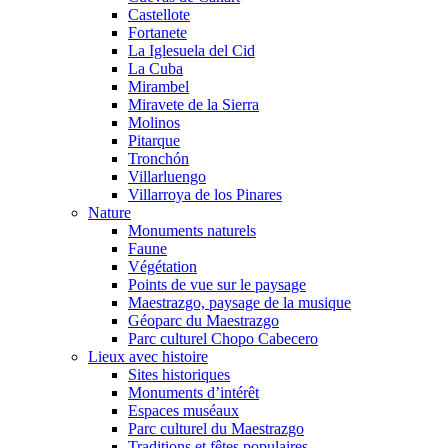
Castellote
Fortanete
La Iglesuela del Cid
La Cuba
Mirambel
Miravete de la Sierra
Molinos
Pitarque
Tronchón
Villarluengo
Villarroya de los Pinares
Nature
Monuments naturels
Faune
Végétation
Points de vue sur le paysage
Maestrazgo, paysage de la musique
Géoparc du Maestrazgo
Parc culturel Chopo Cabecero
Lieux avec histoire
Sites historiques
Monuments d’intérêt
Espaces muséaux
Parc culturel du Maestrazgo
Traditions et fêtes populaires