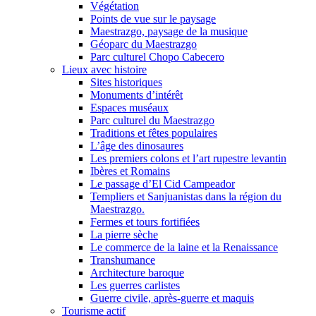
Végétation
Points de vue sur le paysage
Maestrazgo, paysage de la musique
Géoparc du Maestrazgo
Parc culturel Chopo Cabecero
Lieux avec histoire
Sites historiques
Monuments d’intérêt
Espaces muséaux
Parc culturel du Maestrazgo
Traditions et fêtes populaires
L’âge des dinosaures
Les premiers colons et l’art rupestre levantin
Ibères et Romains
Le passage d’El Cid Campeador
Templiers et Sanjuanistas dans la région du
Maestrazgo.
Fermes et tours fortifiées
La pierre sèche
Le commerce de la laine et la Renaissance
Transhumance
Architecture baroque
Les guerres carlistes
Guerre civile, après-guerre et maquis
Tourisme actif