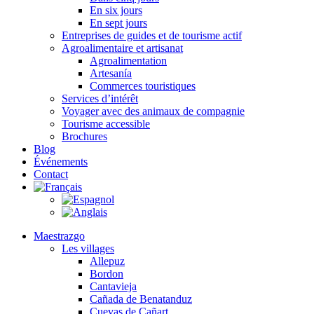
En six jours
En sept jours
Entreprises de guides et de tourisme actif
Agroalimentaire et artisanat
Agroalimentation
Artesanía
Commerces touristiques
Services d’intérêt
Voyager avec des animaux de compagnie
Tourisme accessible
Brochures
Blog
Événements
Contact
Maestrazgo
Les villages
Allepuz
Bordon
Cantavieja
Cañada de Benatanduz
Cuevas de Cañart