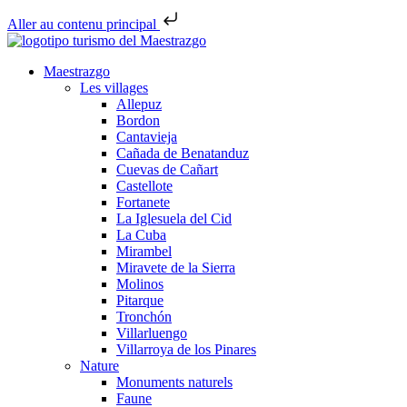
Aller au contenu principal
Maestrazgo
Les villages
Allepuz
Bordon
Cantavieja
Cañada de Benatanduz
Cuevas de Cañart
Castellote
Fortanete
La Iglesuela del Cid
La Cuba
Mirambel
Miravete de la Sierra
Molinos
Pitarque
Tronchón
Villarluengo
Villarroya de los Pinares
Nature
Monuments naturels
Faune