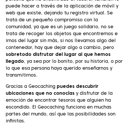
puede hacer a través de la aplicación de móvil y
web que existe, dejando tu registro virtual. Se
trata de un pequeño compromiso con la
comunidad, ya que es un juego solidario, no se
trata de recoger los objetos que encontremos e
irnos del lugar sin más, si nos llevamos algo del
contenedor, hay que dejar algo a cambio, pero
sobretodo disfrutar del lugar al que hemos
llegado
, ya sea por lo bonito, por su historia, o por
lo que esa persona haya querido enseñarnos y
transmitirnos.
Gracias a Geocaching
puedes descubrir
ubicaciones que no conocías
y disfrutar de la
emoción de encontrar tesoros que alguien ha
escondido. El Geocaching funciona en muchas
partes del mundo, así que las posibilidades son
infinitas.