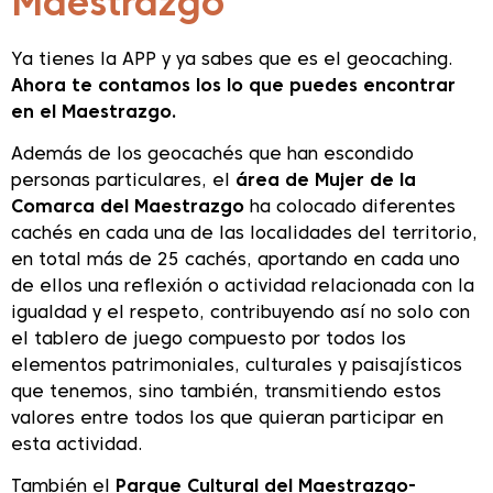
Maestrazgo
Ya tienes la APP y ya sabes que es el geocaching.
Ahora te contamos los lo que puedes encontrar
en el Maestrazgo.
Además de los geocachés que han escondido
personas particulares, el
área de Mujer de la
Comarca del Maestrazgo
ha colocado diferentes
cachés en cada una de las localidades del territorio,
en total más de 25 cachés, aportando en cada uno
de ellos una reflexión o actividad relacionada con la
igualdad y el respeto, contribuyendo así no solo con
el tablero de juego compuesto por todos los
elementos patrimoniales, culturales y paisajísticos
que tenemos, sino también, transmitiendo estos
valores entre todos los que quieran participar en
esta actividad.
También el
Parque Cultural del Maestrazgo-