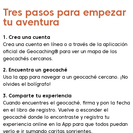
Tres pasos para empezar
tu aventura
1. Crea una cuenta
Crea una cuenta en línea o a través de la aplicación
oficial de Geocaching® para ver un mapa de los
geocachés cercanos.
2. Encuentra un geocaché
Usa la app para navegar a un geocaché cercano. ¡No
olvides el bolígrafo!
3. Comparte tu experiencia
Cuando encuentres el geocaché, firma y pon la fecha
en el libro de registro. Vuelve a esconder el
geocaché donde lo encontraste y registra tu
experiencia online en la App para que todos puedan
verlo e ir sumando caritas sonrientes.