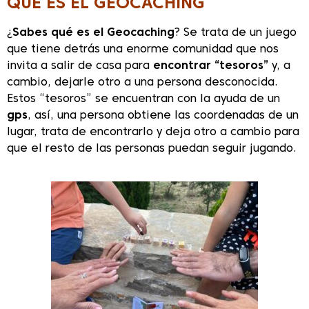
QUÉ ES EL GEOCACHING
¿
Sabes qué es el Geocaching
? Se trata de un juego
que tiene detrás una enorme comunidad que nos
invita a salir de casa para
encontrar “tesoros”
y, a
cambio, dejarle otro a una persona desconocida.
Estos “tesoros” se encuentran con la ayuda de un
gps
, así, una persona obtiene las coordenadas de un
lugar, trata de encontrarlo y deja otro a cambio para
que el resto de las personas puedan seguir jugando.