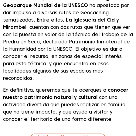
Geoparque Mundial de la UNESCO
ha apostado por
dar impulso a diversas rutas de Geocaching
tematizadas. Entre ellas,
La Iglesuela del Cid y
Mirambel
, cuentan con dos rutas que tienen que ver
con la puesta en valor de la técnica del trabajo de la
Piedra en Seco, declarada Patrimonio Inmaterial de
la Humanidad por la UNESCO. El objetivo es dar a
conocer el recurso, en zonas de especial interés
para esta técnica, y que encuentra en esas
localidades algunos de sus espacios más
reconocidos.
En definitiva, queremos que te acerques a
conocer
nuestro patrimonio natural y cultural
con una
actividad divertida que puedes realizar en familia,
que no tiene impacto, y que ayuda a visitar y
conocer el territorio de una forma diferente.