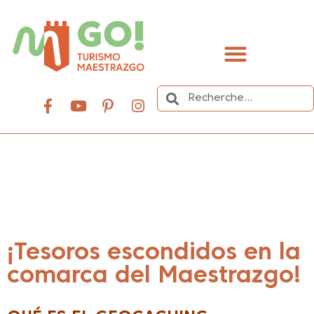
contenu
principal
Organisez votre voyage
Dale play para escuchar este contenido
¡Tesoros escondidos en la
comarca del Maestrazgo!