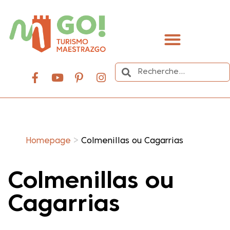
contenu
principal
Organisez votre voyage
>
Homepage
Colmenillas ou Cagarrias
Colmenillas ou
Cagarrias