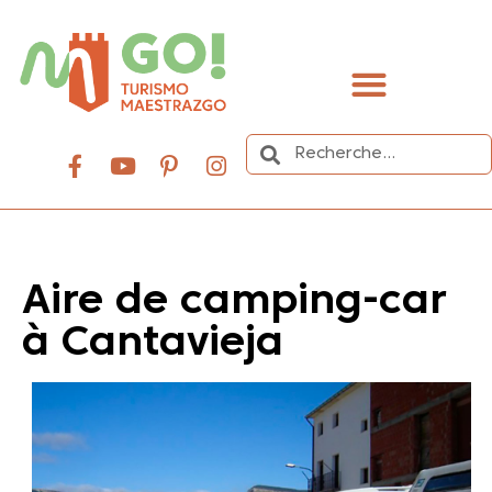
contenu
principal
Organisez votre voyage
Aire de camping-car
à Cantavieja