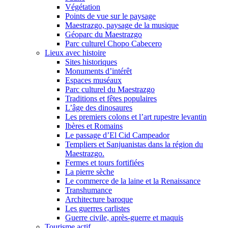
Végétation
Points de vue sur le paysage
Maestrazgo, paysage de la musique
Géoparc du Maestrazgo
Parc culturel Chopo Cabecero
Lieux avec histoire
Sites historiques
Monuments d’intérêt
Espaces muséaux
Parc culturel du Maestrazgo
Traditions et fêtes populaires
L’âge des dinosaures
Les premiers colons et l’art rupestre levantin
Ibères et Romains
Le passage d’El Cid Campeador
Templiers et Sanjuanistas dans la région du
Maestrazgo.
Fermes et tours fortifiées
La pierre sèche
Le commerce de la laine et la Renaissance
Transhumance
Architecture baroque
Les guerres carlistes
Guerre civile, après-guerre et maquis
Tourisme actif