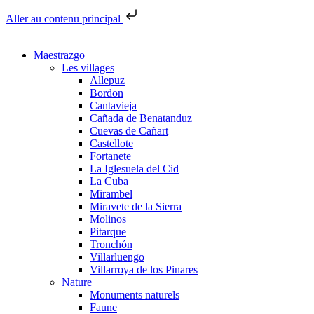
Aller au contenu principal
Maestrazgo
Les villages
Allepuz
Bordon
Cantavieja
Cañada de Benatanduz
Cuevas de Cañart
Castellote
Fortanete
La Iglesuela del Cid
La Cuba
Mirambel
Miravete de la Sierra
Molinos
Pitarque
Tronchón
Villarluengo
Villarroya de los Pinares
Nature
Monuments naturels
Faune