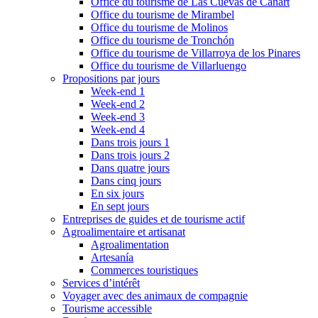
Office du tourisme de Las Cuevas de Cañart
Office du tourisme de Mirambel
Office du tourisme de Molinos
Office du tourisme de Tronchón
Office du tourisme de Villarroya de los Pinares
Office du tourisme de Villarluengo
Propositions par jours
Week-end 1
Week-end 2
Week-end 3
Week-end 4
Dans trois jours 1
Dans trois jours 2
Dans quatre jours
Dans cinq jours
En six jours
En sept jours
Entreprises de guides et de tourisme actif
Agroalimentaire et artisanat
Agroalimentation
Artesanía
Commerces touristiques
Services d’intérêt
Voyager avec des animaux de compagnie
Tourisme accessible