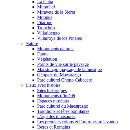
La Cuba
Mirambel
Miravete de la Sierra
Molinos
Pitarque
Tronchón
Villarluengo
Villarroya de los Pinares
Nature
Monuments naturels
Faune
Végétation
Points de vue sur le paysage
Maestrazgo, paysage de la musique
Géoparc du Maestrazgo
Parc culturel Chopo Cabecero
Lieux avec histoire
Sites historiques
Monuments d’intérêt
Espaces muséaux
Parc culturel du Maestrazgo
Traditions et fêtes populaires
L’âge des dinosaures
Les premiers colons et l’art rupestre levantin
Ibères et Romains