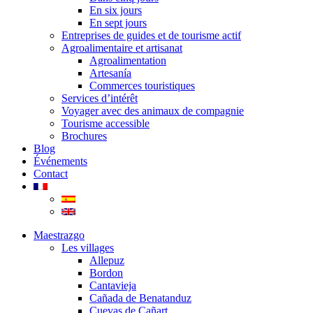
En six jours
En sept jours
Entreprises de guides et de tourisme actif
Agroalimentaire et artisanat
Agroalimentation
Artesanía
Commerces touristiques
Services d’intérêt
Voyager avec des animaux de compagnie
Tourisme accessible
Brochures
Blog
Événements
Contact
Maestrazgo
Les villages
Allepuz
Bordon
Cantavieja
Cañada de Benatanduz
Cuevas de Cañart