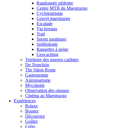
Randonnée pédestre
Centre MTB du Maestrazgo
Cyclotourisme
Gravel maestrazgo
Escalade
Via ferratas
Trail
Sports nautiques
Spéléologie
Raquettes à neige
Geocaching
Territoire des guerres carlistes
De Tronchón
The Silent Route
Gastronomie
Astrotourisme
Mycologie
Observation des oiseaux
Cinéma au Maestrazgo
Expériences
Relaxe
Bouger
Découvrez
Goûter
Créer