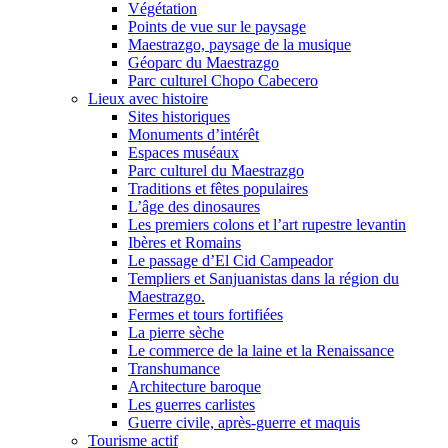
Végétation
Points de vue sur le paysage
Maestrazgo, paysage de la musique
Géoparc du Maestrazgo
Parc culturel Chopo Cabecero
Lieux avec histoire
Sites historiques
Monuments d’intérêt
Espaces muséaux
Parc culturel du Maestrazgo
Traditions et fêtes populaires
L’âge des dinosaures
Les premiers colons et l’art rupestre levantin
Ibères et Romains
Le passage d’El Cid Campeador
Templiers et Sanjuanistas dans la région du
Maestrazgo.
Fermes et tours fortifiées
La pierre sèche
Le commerce de la laine et la Renaissance
Transhumance
Architecture baroque
Les guerres carlistes
Guerre civile, après-guerre et maquis
Tourisme actif