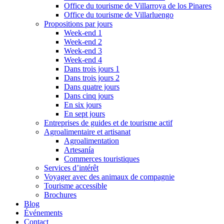
Office du tourisme de Villarroya de los Pinares
Office du tourisme de Villarluengo
Propositions par jours
Week-end 1
Week-end 2
Week-end 3
Week-end 4
Dans trois jours 1
Dans trois jours 2
Dans quatre jours
Dans cinq jours
En six jours
En sept jours
Entreprises de guides et de tourisme actif
Agroalimentaire et artisanat
Agroalimentation
Artesanía
Commerces touristiques
Services d’intérêt
Voyager avec des animaux de compagnie
Tourisme accessible
Brochures
Blog
Événements
Contact