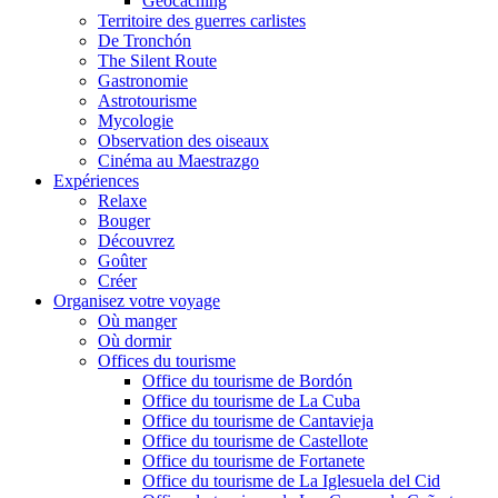
Geocaching
Territoire des guerres carlistes
De Tronchón
The Silent Route
Gastronomie
Astrotourisme
Mycologie
Observation des oiseaux
Cinéma au Maestrazgo
Expériences
Relaxe
Bouger
Découvrez
Goûter
Créer
Organisez votre voyage
Où manger
Où dormir
Offices du tourisme
Office du tourisme de Bordón
Office du tourisme de La Cuba
Office du tourisme de Cantavieja
Office du tourisme de Castellote
Office du tourisme de Fortanete
Office du tourisme de La Iglesuela del Cid