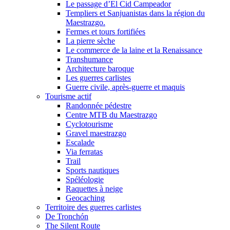
Le passage d’El Cid Campeador
Templiers et Sanjuanistas dans la région du
Maestrazgo.
Fermes et tours fortifiées
La pierre sèche
Le commerce de la laine et la Renaissance
Transhumance
Architecture baroque
Les guerres carlistes
Guerre civile, après-guerre et maquis
Tourisme actif
Randonnée pédestre
Centre MTB du Maestrazgo
Cyclotourisme
Gravel maestrazgo
Escalade
Via ferratas
Trail
Sports nautiques
Spéléologie
Raquettes à neige
Geocaching
Territoire des guerres carlistes
De Tronchón
The Silent Route