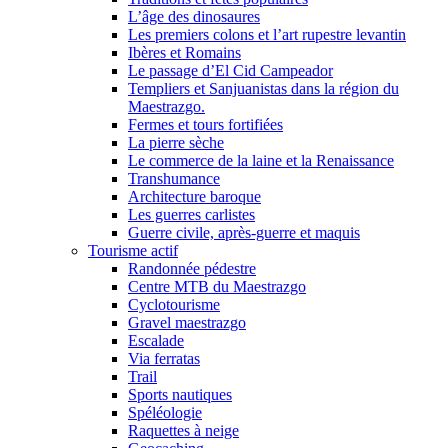
L’âge des dinosaures
Les premiers colons et l’art rupestre levantin
Ibères et Romains
Le passage d’El Cid Campeador
Templiers et Sanjuanistas dans la région du
Maestrazgo.
Fermes et tours fortifiées
La pierre sèche
Le commerce de la laine et la Renaissance
Transhumance
Architecture baroque
Les guerres carlistes
Guerre civile, après-guerre et maquis
Tourisme actif
Randonnée pédestre
Centre MTB du Maestrazgo
Cyclotourisme
Gravel maestrazgo
Escalade
Via ferratas
Trail
Sports nautiques
Spéléologie
Raquettes à neige