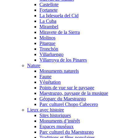
Castellote
Fortanete
La Iglesuela del Cid
La Cuba
Mirambel
Miravete de la Sierra
Molinos
Pitarque
Tronchón
Villarluengo
Villarroya de los Pinares
Nature
Monuments naturels
Faune
Végétation
Points de vue sur le paysage
Maestrazgo, paysage de la musique
Géoparc du Maestrazgo
Parc culturel Chopo Cabecero
Lieux avec histoire
Sites historiques
Monuments d’intérêt
Espaces muséaux
Parc culturel du Maestrazgo
Traditions et fêtes populaires