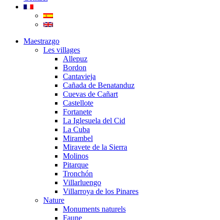
Maestrazgo
Les villages
Allepuz
Bordon
Cantavieja
Cañada de Benatanduz
Cuevas de Cañart
Castellote
Fortanete
La Iglesuela del Cid
La Cuba
Mirambel
Miravete de la Sierra
Molinos
Pitarque
Tronchón
Villarluengo
Villarroya de los Pinares
Nature
Monuments naturels
Faune