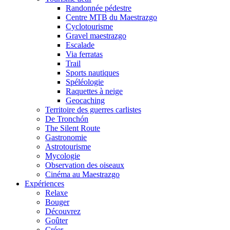
Randonnée pédestre
Centre MTB du Maestrazgo
Cyclotourisme
Gravel maestrazgo
Escalade
Via ferratas
Trail
Sports nautiques
Spéléologie
Raquettes à neige
Geocaching
Territoire des guerres carlistes
De Tronchón
The Silent Route
Gastronomie
Astrotourisme
Mycologie
Observation des oiseaux
Cinéma au Maestrazgo
Expériences
Relaxe
Bouger
Découvrez
Goûter
Créer