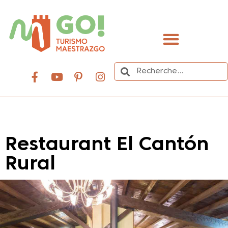
contenu
principal
Organisez votre voyage
Restaurant El Cantón
Rural