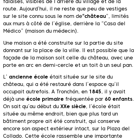
falaises, visibles de l’arrière du village et de la
route. Aujourd’hui, il ne reste que peu de vestiges
sur le site connu sous le nom de
“château
“, limités
aux murs à côté de l’église, derrière la “Casa del
Médico” (maison du médecin).
Une maison a été construite sur la partie du site
donnant sur la place de la ville. Il est possible que la
façade de la maison soit celle du château, avec une
porte en arc en demi-cercle et un toit à un seul pan.
L’
ancienne école
était située sur le site du
château, qui a été restauré dans l’espace qu’il
occupait autrefois. A Tronchón, en
1845
, il y avait
déjà une
école primaire
fréquentée par
60 enfants
.
On sait qu’au début du
XXe siècle
, l’école était
située au même endroit, bien que plus tard un
bâtiment propre ait été construit, qui conserve
encore son aspect extérieur intact, sur la Plaza del
Collado. Cette école rassemble une importante