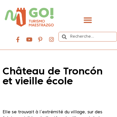
contenu
principal
Organisez votre voyage
Château de Troncón
et vieille école
Dale play para escuchar este contenido
Elle se trouvait à l’extrémité du village, sur des