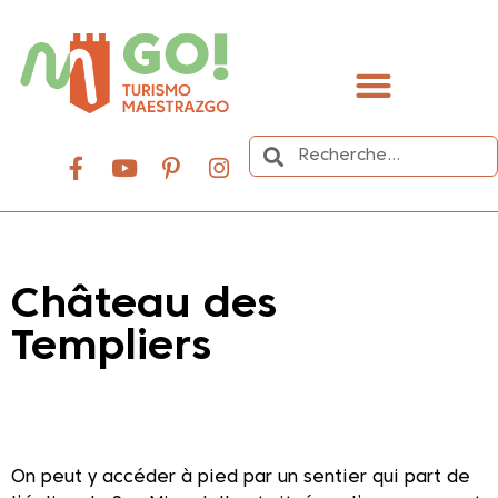
contenu
principal
Organisez votre voyage
Château des
Templiers
Dale play para escuchar este contenido
On peut y accéder à pied par un sentier qui part de