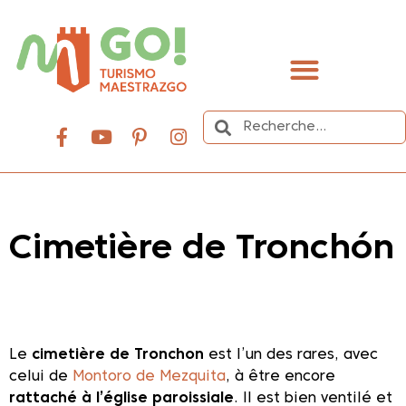
contenu
principal
Organisez votre voyage
Cimetière de Tronchón
Dale play para escuchar este contenido
Le
cimetière de Tronchon
est l’un des rares, avec
celui de
Montoro de Mezquita
, à être encore
rattaché à l’église paroissiale
. Il est bien ventilé et