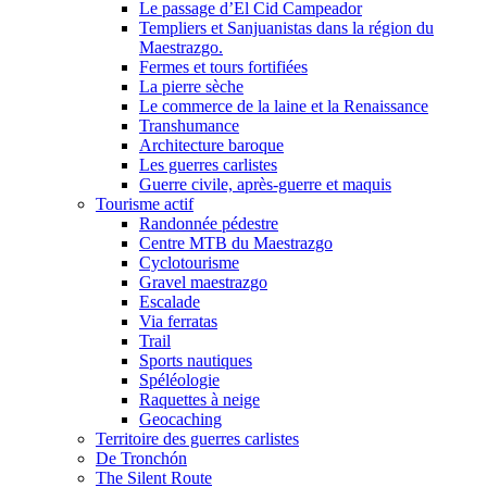
Le passage d’El Cid Campeador
Templiers et Sanjuanistas dans la région du
Maestrazgo.
Fermes et tours fortifiées
La pierre sèche
Le commerce de la laine et la Renaissance
Transhumance
Architecture baroque
Les guerres carlistes
Guerre civile, après-guerre et maquis
Tourisme actif
Randonnée pédestre
Centre MTB du Maestrazgo
Cyclotourisme
Gravel maestrazgo
Escalade
Via ferratas
Trail
Sports nautiques
Spéléologie
Raquettes à neige
Geocaching
Territoire des guerres carlistes
De Tronchón
The Silent Route