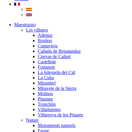
Maestrazgo
Les villages
Allepuz
Bordon
Cantavieja
Cañada de Benatanduz
Cuevas de Cañart
Castellote
Fortanete
La Iglesuela del Cid
La Cuba
Mirambel
Miravete de la Sierra
Molinos
Pitarque
Tronchón
Villarluengo
Villarroya de los Pinares
Nature
Monuments naturels
Faune