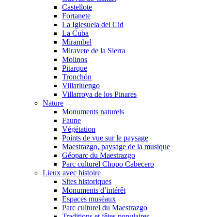
Castellote
Fortanete
La Iglesuela del Cid
La Cuba
Mirambel
Miravete de la Sierra
Molinos
Pitarque
Tronchón
Villarluengo
Villarroya de los Pinares
Nature
Monuments naturels
Faune
Végétation
Points de vue sur le paysage
Maestrazgo, paysage de la musique
Géoparc du Maestrazgo
Parc culturel Chopo Cabecero
Lieux avec histoire
Sites historiques
Monuments d’intérêt
Espaces muséaux
Parc culturel du Maestrazgo
Traditions et fêtes populaires