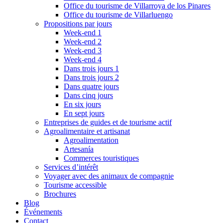
Office du tourisme de Villarroya de los Pinares
Office du tourisme de Villarluengo
Propositions par jours
Week-end 1
Week-end 2
Week-end 3
Week-end 4
Dans trois jours 1
Dans trois jours 2
Dans quatre jours
Dans cinq jours
En six jours
En sept jours
Entreprises de guides et de tourisme actif
Agroalimentaire et artisanat
Agroalimentation
Artesanía
Commerces touristiques
Services d’intérêt
Voyager avec des animaux de compagnie
Tourisme accessible
Brochures
Blog
Événements
Contact