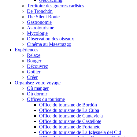
Geocaching
Territoire des guerres carlistes
De Tronchón
The Silent Route
Gastronomie
Astrotourisme
Mycologie
Observation des oiseaux
Cinéma au Maestrazgo
Expériences
Relaxe
Bouger
Découvrez
Goûter
Créer
Organisez votre voyage
Où manger
Où dormir
Offices du tourisme
Office du tourisme de Bordón
Office du tourisme de La Cuba
Office du tourisme de Cantavieja
Office du tourisme de Castellote
Office du tourisme de Fortanete
Office du tourisme de La Iglesuela del Cid