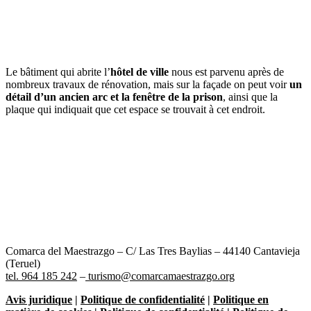
Dale play para escuchar este contenido
Le bâtiment qui abrite l’
hôtel de ville
nous est parvenu après de
nombreux travaux de rénovation, mais sur la façade on peut voir
un
détail d’un ancien arc et la fenêtre de la prison
, ainsi que la
plaque qui indiquait que cet espace se trouvait à cet endroit.
Comarca del Maestrazgo – C/ Las Tres Baylias – 44140 Cantavieja
(Teruel)
tel. 964 185 242
–
turismo@comarcamaestrazgo.org
Avis juridique
|
Politique de confidentialité
|
Politique en