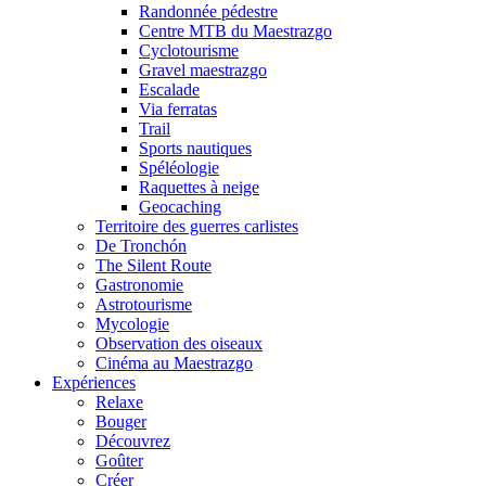
Randonnée pédestre
Centre MTB du Maestrazgo
Cyclotourisme
Gravel maestrazgo
Escalade
Via ferratas
Trail
Sports nautiques
Spéléologie
Raquettes à neige
Geocaching
Territoire des guerres carlistes
De Tronchón
The Silent Route
Gastronomie
Astrotourisme
Mycologie
Observation des oiseaux
Cinéma au Maestrazgo
Expériences
Relaxe
Bouger
Découvrez
Goûter
Créer