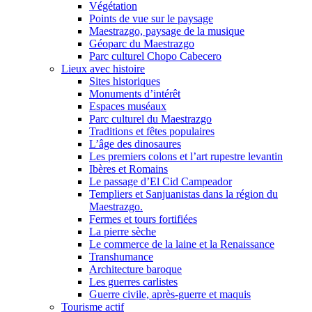
Végétation
Points de vue sur le paysage
Maestrazgo, paysage de la musique
Géoparc du Maestrazgo
Parc culturel Chopo Cabecero
Lieux avec histoire
Sites historiques
Monuments d’intérêt
Espaces muséaux
Parc culturel du Maestrazgo
Traditions et fêtes populaires
L’âge des dinosaures
Les premiers colons et l’art rupestre levantin
Ibères et Romains
Le passage d’El Cid Campeador
Templiers et Sanjuanistas dans la région du
Maestrazgo.
Fermes et tours fortifiées
La pierre sèche
Le commerce de la laine et la Renaissance
Transhumance
Architecture baroque
Les guerres carlistes
Guerre civile, après-guerre et maquis
Tourisme actif