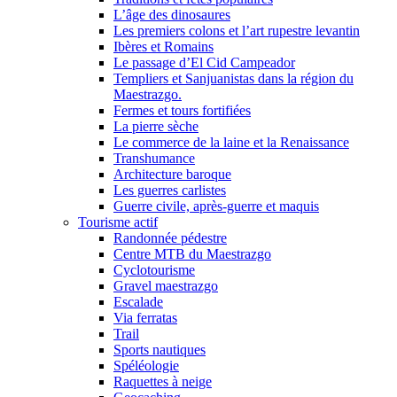
L’âge des dinosaures
Les premiers colons et l’art rupestre levantin
Ibères et Romains
Le passage d’El Cid Campeador
Templiers et Sanjuanistas dans la région du
Maestrazgo.
Fermes et tours fortifiées
La pierre sèche
Le commerce de la laine et la Renaissance
Transhumance
Architecture baroque
Les guerres carlistes
Guerre civile, après-guerre et maquis
Tourisme actif
Randonnée pédestre
Centre MTB du Maestrazgo
Cyclotourisme
Gravel maestrazgo
Escalade
Via ferratas
Trail
Sports nautiques
Spéléologie
Raquettes à neige