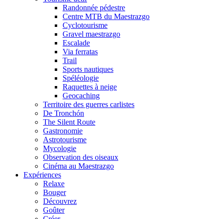
Randonnée pédestre
Centre MTB du Maestrazgo
Cyclotourisme
Gravel maestrazgo
Escalade
Via ferratas
Trail
Sports nautiques
Spéléologie
Raquettes à neige
Geocaching
Territoire des guerres carlistes
De Tronchón
The Silent Route
Gastronomie
Astrotourisme
Mycologie
Observation des oiseaux
Cinéma au Maestrazgo
Expériences
Relaxe
Bouger
Découvrez
Goûter
Créer