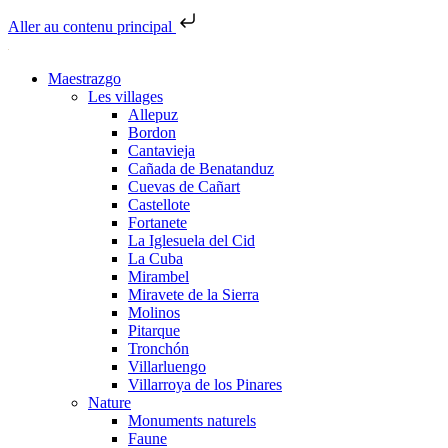
Aller au contenu principal
Maestrazgo
Les villages
Allepuz
Bordon
Cantavieja
Cañada de Benatanduz
Cuevas de Cañart
Castellote
Fortanete
La Iglesuela del Cid
La Cuba
Mirambel
Miravete de la Sierra
Molinos
Pitarque
Tronchón
Villarluengo
Villarroya de los Pinares
Nature
Monuments naturels
Faune