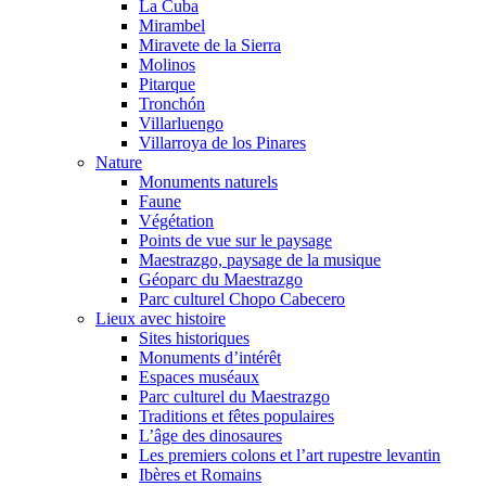
La Cuba
Mirambel
Miravete de la Sierra
Molinos
Pitarque
Tronchón
Villarluengo
Villarroya de los Pinares
Nature
Monuments naturels
Faune
Végétation
Points de vue sur le paysage
Maestrazgo, paysage de la musique
Géoparc du Maestrazgo
Parc culturel Chopo Cabecero
Lieux avec histoire
Sites historiques
Monuments d’intérêt
Espaces muséaux
Parc culturel du Maestrazgo
Traditions et fêtes populaires
L’âge des dinosaures
Les premiers colons et l’art rupestre levantin
Ibères et Romains