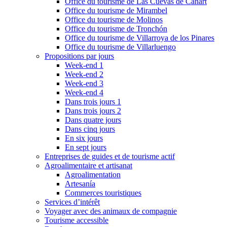
Office du tourisme de Las Cuevas de Cañart
Office du tourisme de Mirambel
Office du tourisme de Molinos
Office du tourisme de Tronchón
Office du tourisme de Villarroya de los Pinares
Office du tourisme de Villarluengo
Propositions par jours
Week-end 1
Week-end 2
Week-end 3
Week-end 4
Dans trois jours 1
Dans trois jours 2
Dans quatre jours
Dans cinq jours
En six jours
En sept jours
Entreprises de guides et de tourisme actif
Agroalimentaire et artisanat
Agroalimentation
Artesanía
Commerces touristiques
Services d’intérêt
Voyager avec des animaux de compagnie
Tourisme accessible