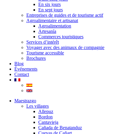
En six jours
En sept jours
Entreprises de guides et de tourisme actif
Agroalimentaire et artisanat
Agroalimentation
Artesanía
Commerces touristiques
Services d’intérêt
Voyager avec des animaux de compagnie
Tourisme accessible
Brochures
Blog
Événements
Contact
Maestrazgo
Les villages
Allepuz
Bordon
Cantavieja
Cañada de Benatanduz
Cuevas de Cañart