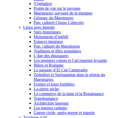
Végétation
Points de vue sur le paysage
Maestrazgo, paysage de la musique
Géoparc du Maestrazgo
Parc culturel Chopo Cabecero
Lieux avec histoire
Sites historiques
Monuments d’intérêt
Espaces muséaux
Parc culturel du Maestrazgo
Traditions et fêtes populaires
L’âge des dinosaures
Les premiers colons et l’art rupestre levantin
Ibères et Romains
Le passage d’El Cid Campeador
Templiers et Sanjuanistas dans la région du
Maestrazgo.
Fermes et tours fortifiées
La pierre sèche
Le commerce de la laine et la Renaissance
Transhumance
Architecture baroque
Les guerres carlistes
Guerre civile, après-guerre et maquis
Tourisme actif