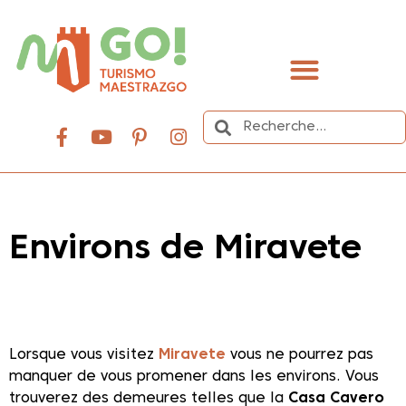
contenu
principal
Organisez votre voyage
Environs de Miravete
Dale play para escuchar este contenido
Lorsque vous visitez
Miravete
vous ne pourrez pas
manquer de vous promener dans les environs. Vous
trouverez des demeures telles que la
Casa Cavero