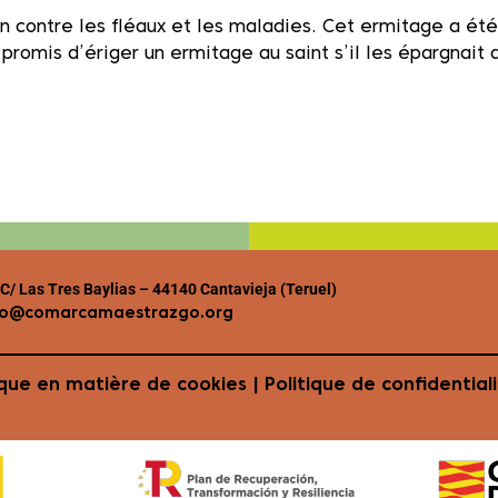
un bâtiment en maçonnerie avec un plan rectangulaire et 
fond voûté.
n contre les fléaux et les maladies. Cet ermitage a été 
nt promis d’ériger un ermitage au saint s’il les épargnai
/ Las Tres Baylias – 44140 Cantavieja (Teruel)
mo@comarcamaestrazgo.org
ique en matière de cookies
| Politique de confidentiali