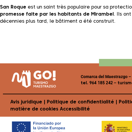
Situé à
l’extérieur de l’enceinte fortifiée
, il s’agit d’
avec trois grands arcs en plein cintre couverts d’un pla
San Roque
est un saint très populaire pour sa protectio
promesse faite par les habitants de Mirambel
. Ils o
décennies plus tard, le bâtiment a été construit.
Comarca del Maestrazgo – C
–
tel. 964 185 242
turis
Avis juridique
|
Politique de confidentialité
|
Polit
matière de cookies
Accessibilité