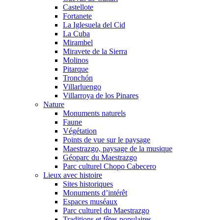
Castellote
Fortanete
La Iglesuela del Cid
La Cuba
Mirambel
Miravete de la Sierra
Molinos
Pitarque
Tronchón
Villarluengo
Villarroya de los Pinares
Nature
Monuments naturels
Faune
Végétation
Points de vue sur le paysage
Maestrazgo, paysage de la musique
Géoparc du Maestrazgo
Parc culturel Chopo Cabecero
Lieux avec histoire
Sites historiques
Monuments d’intérêt
Espaces muséaux
Parc culturel du Maestrazgo
Traditions et fêtes populaires