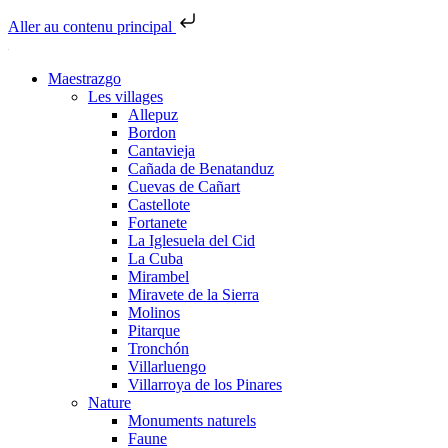
Aller au contenu principal
Maestrazgo
Les villages
Allepuz
Bordon
Cantavieja
Cañada de Benatanduz
Cuevas de Cañart
Castellote
Fortanete
La Iglesuela del Cid
La Cuba
Mirambel
Miravete de la Sierra
Molinos
Pitarque
Tronchón
Villarluengo
Villarroya de los Pinares
Nature
Monuments naturels
Faune