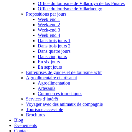
Office du tourisme de Villarroya de los Pinares
Office du tourisme de Villarluengo
Propositions par jours
Week-end 1
Week-end 2
Week-end 3
Week-end 4
Dans trois jours 1
Dans trois jours 2
Dans quatre jours
Dans cinq jours
En six jours
En sept jours
Entreprises de guides et de tourisme actif
Agroalimentaire et artisanat
Agroalimentation
Artesanía
Commerces touristiques
Services d’intérêt
Voyager avec des animaux de compagnie
Tourisme accessible
Brochures
Blog
Événements
Contact