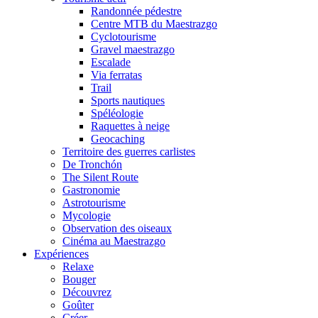
Randonnée pédestre
Centre MTB du Maestrazgo
Cyclotourisme
Gravel maestrazgo
Escalade
Via ferratas
Trail
Sports nautiques
Spéléologie
Raquettes à neige
Geocaching
Territoire des guerres carlistes
De Tronchón
The Silent Route
Gastronomie
Astrotourisme
Mycologie
Observation des oiseaux
Cinéma au Maestrazgo
Expériences
Relaxe
Bouger
Découvrez
Goûter
Créer