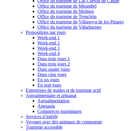
Office du tourisme de Las Cuevas de Cañart
Office du tourisme de Mirambel
Office du tourisme de Molinos
Office du tourisme de Tronchón
Office du tourisme de Villarroya de los Pinares
Office du tourisme de Villarluengo
Propositions par jours
Week-end 1
Week-end 2
Week-end 3
Week-end 4
Dans trois jours 1
Dans trois jours 2
Dans quatre jours
Dans cinq jours
En six jours
En sept jours
Entreprises de guides et de tourisme actif
Agroalimentaire et artisanat
Agroalimentation
Artesanía
Commerces touristiques
Services d’intérêt
Voyager avec des animaux de compagnie
Tourisme accessible