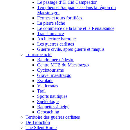
Le passage d’El Cid Campeador
Templiers et Sanjuanistas dans la région du
Maestrazgo.
Fermes et tours fortifiées
La pierre sèche
Le commerce de la laine et la Renaissance
Transhumance
Architecture baroque
Les guerres carlistes
Guerre civile, après-guerre et maquis
Tourisme actif
Randonnée pédestre
Centre MTB du Maestrazgo
Cyclotourisme
Gravel maestrazgo
Escalade
Via ferratas
Trail
Sports nautiques
Spéléologie
Raquettes à neige
Geocaching
Territoire des guerres carlistes
De Tronchón
The Silent Route