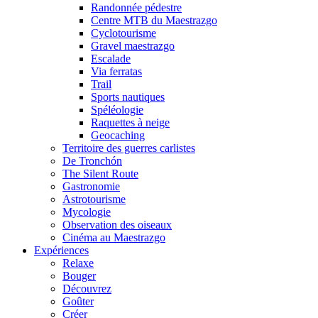
Randonnée pédestre
Centre MTB du Maestrazgo
Cyclotourisme
Gravel maestrazgo
Escalade
Via ferratas
Trail
Sports nautiques
Spéléologie
Raquettes à neige
Geocaching
Territoire des guerres carlistes
De Tronchón
The Silent Route
Gastronomie
Astrotourisme
Mycologie
Observation des oiseaux
Cinéma au Maestrazgo
Expériences
Relaxe
Bouger
Découvrez
Goûter
Créer