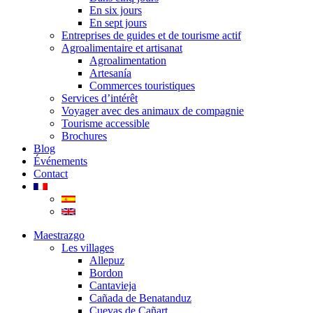
En six jours
En sept jours
Entreprises de guides et de tourisme actif
Agroalimentaire et artisanat
Agroalimentation
Artesanía
Commerces touristiques
Services d’intérêt
Voyager avec des animaux de compagnie
Tourisme accessible
Brochures
Blog
Événements
Contact
Maestrazgo
Les villages
Allepuz
Bordon
Cantavieja
Cañada de Benatanduz
Cuevas de Cañart