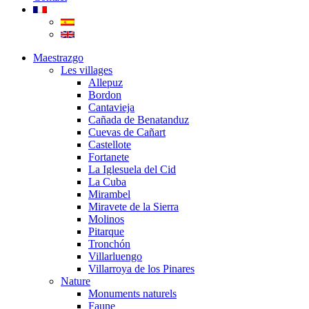
Maestrazgo
Les villages
Allepuz
Bordon
Cantavieja
Cañada de Benatanduz
Cuevas de Cañart
Castellote
Fortanete
La Iglesuela del Cid
La Cuba
Mirambel
Miravete de la Sierra
Molinos
Pitarque
Tronchón
Villarluengo
Villarroya de los Pinares
Nature
Monuments naturels
Faune