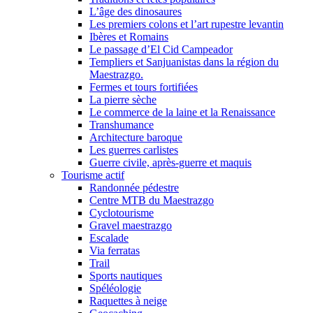
L’âge des dinosaures
Les premiers colons et l’art rupestre levantin
Ibères et Romains
Le passage d’El Cid Campeador
Templiers et Sanjuanistas dans la région du
Maestrazgo.
Fermes et tours fortifiées
La pierre sèche
Le commerce de la laine et la Renaissance
Transhumance
Architecture baroque
Les guerres carlistes
Guerre civile, après-guerre et maquis
Tourisme actif
Randonnée pédestre
Centre MTB du Maestrazgo
Cyclotourisme
Gravel maestrazgo
Escalade
Via ferratas
Trail
Sports nautiques
Spéléologie
Raquettes à neige