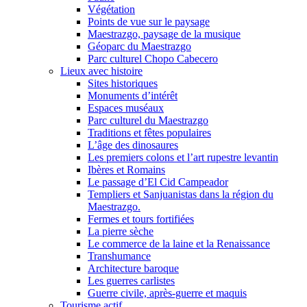
Végétation
Points de vue sur le paysage
Maestrazgo, paysage de la musique
Géoparc du Maestrazgo
Parc culturel Chopo Cabecero
Lieux avec histoire
Sites historiques
Monuments d’intérêt
Espaces muséaux
Parc culturel du Maestrazgo
Traditions et fêtes populaires
L’âge des dinosaures
Les premiers colons et l’art rupestre levantin
Ibères et Romains
Le passage d’El Cid Campeador
Templiers et Sanjuanistas dans la région du
Maestrazgo.
Fermes et tours fortifiées
La pierre sèche
Le commerce de la laine et la Renaissance
Transhumance
Architecture baroque
Les guerres carlistes
Guerre civile, après-guerre et maquis
Tourisme actif