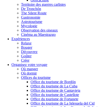
Geocaching
Territoire des guerres carlistes
De Tronchón
The Silent Route
Gastronomie
Astrotourisme
Mycologie
Observation des oiseaux
Cinéma au Maestrazgo
Expériences
Relaxe
Bouger
Découvrez
Goûter
Créer
Organisez votre voyage
Où manger
Où dormir
Offices du tourisme
Office du tourisme de Bordón
Office du tourisme de La Cuba
Office du tourisme de Cantavieja
Office du tourisme de Castellote
Office du tourisme de Fortanete
Office du tourisme de La Iglesuela del Cid