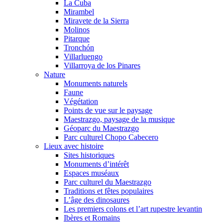
La Cuba
Mirambel
Miravete de la Sierra
Molinos
Pitarque
Tronchón
Villarluengo
Villarroya de los Pinares
Nature
Monuments naturels
Faune
Végétation
Points de vue sur le paysage
Maestrazgo, paysage de la musique
Géoparc du Maestrazgo
Parc culturel Chopo Cabecero
Lieux avec histoire
Sites historiques
Monuments d’intérêt
Espaces muséaux
Parc culturel du Maestrazgo
Traditions et fêtes populaires
L’âge des dinosaures
Les premiers colons et l’art rupestre levantin
Ibères et Romains