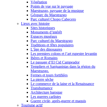
Végétation
Points de vue sur le paysage
Maestrazgo, paysage de la musique
Géoparc du Maestrazgo
Parc culturel Chopo Cabecero
Lieux avec histoire
Sites historiques
Monuments d’intérêt
Espaces muséaux
Parc culturel du Maestrazgo
Traditions et fêtes populaires
L’âge des dinosaures
Les premiers colons et l’art rupestre levantin
Ibères et Romains
Le passage d’El Cid Campeador
Templiers et Sanjuanistas dans la région du
Maestrazgo.
Fermes et tours fortifiées
La pierre sèche
Le commerce de la laine et la Renaissance
Transhumance
Architecture baroque
Les guerres carlistes
Guerre civile, après-guerre et maquis
Tourisme actif