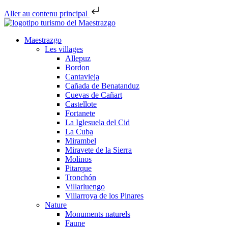
Aller au contenu principal
Maestrazgo
Les villages
Allepuz
Bordon
Cantavieja
Cañada de Benatanduz
Cuevas de Cañart
Castellote
Fortanete
La Iglesuela del Cid
La Cuba
Mirambel
Miravete de la Sierra
Molinos
Pitarque
Tronchón
Villarluengo
Villarroya de los Pinares
Nature
Monuments naturels
Faune