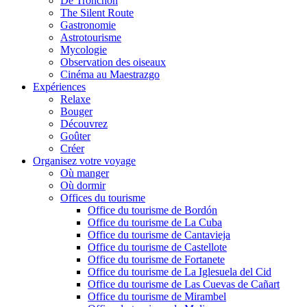
De Tronchón
The Silent Route
Gastronomie
Astrotourisme
Mycologie
Observation des oiseaux
Cinéma au Maestrazgo
Expériences
Relaxe
Bouger
Découvrez
Goûter
Créer
Organisez votre voyage
Où manger
Où dormir
Offices du tourisme
Office du tourisme de Bordón
Office du tourisme de La Cuba
Office du tourisme de Cantavieja
Office du tourisme de Castellote
Office du tourisme de Fortanete
Office du tourisme de La Iglesuela del Cid
Office du tourisme de Las Cuevas de Cañart
Office du tourisme de Mirambel