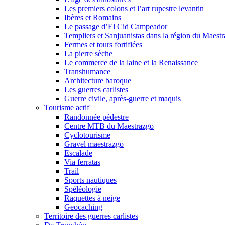
Les premiers colons et l’art rupestre levantin
Ibères et Romains
Le passage d’El Cid Campeador
Templiers et Sanjuanistas dans la région du Maestr
Fermes et tours fortifiées
La pierre sèche
Le commerce de la laine et la Renaissance
Transhumance
Architecture baroque
Les guerres carlistes
Guerre civile, après-guerre et maquis
Tourisme actif
Randonnée pédestre
Centre MTB du Maestrazgo
Cyclotourisme
Gravel maestrazgo
Escalade
Via ferratas
Trail
Sports nautiques
Spéléologie
Raquettes à neige
Geocaching
Territoire des guerres carlistes