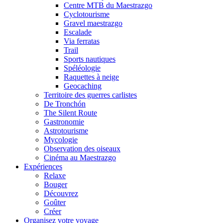
Centre MTB du Maestrazgo
Cyclotourisme
Gravel maestrazgo
Escalade
Via ferratas
Trail
Sports nautiques
Spéléologie
Raquettes à neige
Geocaching
Territoire des guerres carlistes
De Tronchón
The Silent Route
Gastronomie
Astrotourisme
Mycologie
Observation des oiseaux
Cinéma au Maestrazgo
Expériences
Relaxe
Bouger
Découvrez
Goûter
Créer
Organisez votre voyage