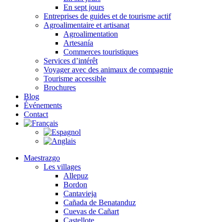
En sept jours
Entreprises de guides et de tourisme actif
Agroalimentaire et artisanat
Agroalimentation
Artesanía
Commerces touristiques
Services d’intérêt
Voyager avec des animaux de compagnie
Tourisme accessible
Brochures
Blog
Événements
Contact
Maestrazgo
Les villages
Allepuz
Bordon
Cantavieja
Cañada de Benatanduz
Cuevas de Cañart
Castellote