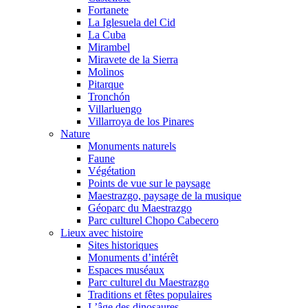
Fortanete
La Iglesuela del Cid
La Cuba
Mirambel
Miravete de la Sierra
Molinos
Pitarque
Tronchón
Villarluengo
Villarroya de los Pinares
Nature
Monuments naturels
Faune
Végétation
Points de vue sur le paysage
Maestrazgo, paysage de la musique
Géoparc du Maestrazgo
Parc culturel Chopo Cabecero
Lieux avec histoire
Sites historiques
Monuments d’intérêt
Espaces muséaux
Parc culturel du Maestrazgo
Traditions et fêtes populaires
L’âge des dinosaures