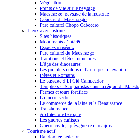
Végétation
Points de vue sur le paysage
Maestrazgo, paysage de la musique
Géoparc du Maestrazgo
Parc culturel Chopo Cabecero
Lieux avec histoire
Sites historiques
Monuments d’intérêt
Espaces muséaux
Parc culturel du Maestrazgo
Traditions et fêtes populaires
L’âge des dinosaures
Les premiers colons et l’art rupestre levantin
Ibères et Romains
Le passage d’El Cid Campeador
Templiers et Sanjuanistas dans la région du Maestr
Fermes et tours fortifiées
La pierre sèche
Le commerce de la laine et la Renaissance
Transhumance
Architecture baroque
Les guerres carlistes
Guerre civile, après-guerre et maquis
Tourisme actif
Randonnée pédestre