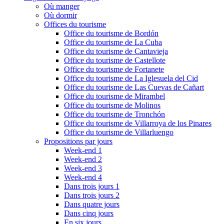
Où manger
Où dormir
Offices du tourisme
Office du tourisme de Bordón
Office du tourisme de La Cuba
Office du tourisme de Cantavieja
Office du tourisme de Castellote
Office du tourisme de Fortanete
Office du tourisme de La Iglesuela del Cid
Office du tourisme de Las Cuevas de Cañart
Office du tourisme de Mirambel
Office du tourisme de Molinos
Office du tourisme de Tronchón
Office du tourisme de Villarroya de los Pinares
Office du tourisme de Villarluengo
Propositions par jours
Week-end 1
Week-end 2
Week-end 3
Week-end 4
Dans trois jours 1
Dans trois jours 2
Dans quatre jours
Dans cinq jours
En six jours