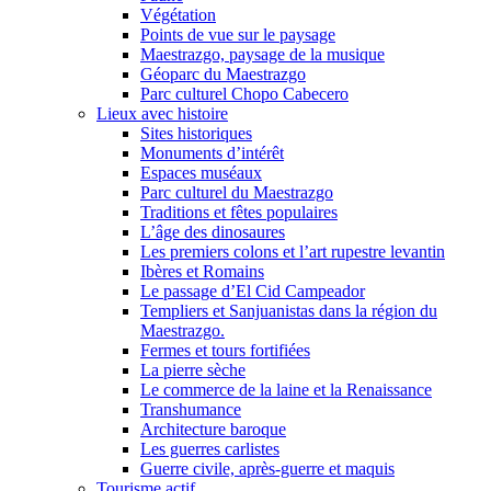
Végétation
Points de vue sur le paysage
Maestrazgo, paysage de la musique
Géoparc du Maestrazgo
Parc culturel Chopo Cabecero
Lieux avec histoire
Sites historiques
Monuments d’intérêt
Espaces muséaux
Parc culturel du Maestrazgo
Traditions et fêtes populaires
L’âge des dinosaures
Les premiers colons et l’art rupestre levantin
Ibères et Romains
Le passage d’El Cid Campeador
Templiers et Sanjuanistas dans la région du
Maestrazgo.
Fermes et tours fortifiées
La pierre sèche
Le commerce de la laine et la Renaissance
Transhumance
Architecture baroque
Les guerres carlistes
Guerre civile, après-guerre et maquis
Tourisme actif