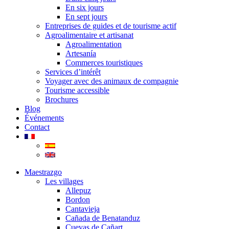
En six jours
En sept jours
Entreprises de guides et de tourisme actif
Agroalimentaire et artisanat
Agroalimentation
Artesanía
Commerces touristiques
Services d’intérêt
Voyager avec des animaux de compagnie
Tourisme accessible
Brochures
Blog
Événements
Contact
Maestrazgo
Les villages
Allepuz
Bordon
Cantavieja
Cañada de Benatanduz
Cuevas de Cañart