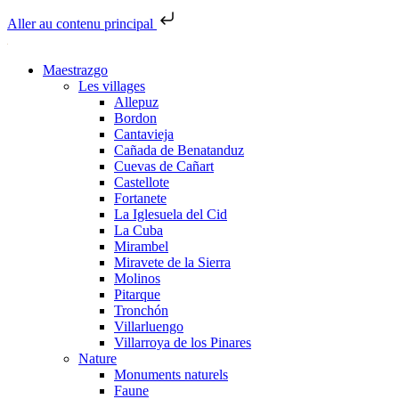
Aller au contenu principal
Maestrazgo
Les villages
Allepuz
Bordon
Cantavieja
Cañada de Benatanduz
Cuevas de Cañart
Castellote
Fortanete
La Iglesuela del Cid
La Cuba
Mirambel
Miravete de la Sierra
Molinos
Pitarque
Tronchón
Villarluengo
Villarroya de los Pinares
Nature
Monuments naturels
Faune