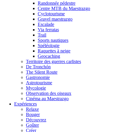
Randonnée pédestre
Centre MTB du Maestrazgo
Cyclotourisme
Gravel maestrazgo
Escalade
Via ferratas
Trail
Sports nautiques
Spéléologie
Raquettes à neige
Geocaching
Territoire des guerres carlistes
De Tronchón
The Silent Route
Gastronomie
Astrotourisme
Mycologie
Observation des oiseaux
Cinéma au Maestrazgo
Expériences
Relaxe
Bouger
Découvrez
Goûter
Créer