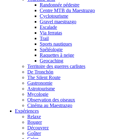
Randonnée pédestre
Centre MTB du Maestrazgo
Cyclotourisme
Gravel maestrazgo
Escalade
Via ferratas
Trail
Sports nautiques
Spéléologie
Raquettes à neige
Geocaching
Territoire des guerres carlistes
De Tronchón
The Silent Route
Gastronomie
Astrotourisme
Mycologie
Observation des oiseaux
Cinéma au Maestrazgo
Expériences
Relaxe
Bouger
Découvrez
Goûter
Créer