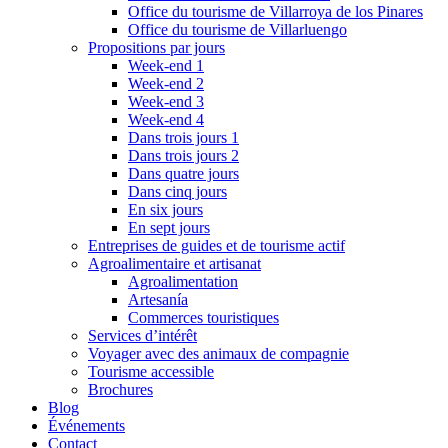
Office du tourisme de Villarroya de los Pinares
Office du tourisme de Villarluengo
Propositions par jours
Week-end 1
Week-end 2
Week-end 3
Week-end 4
Dans trois jours 1
Dans trois jours 2
Dans quatre jours
Dans cinq jours
En six jours
En sept jours
Entreprises de guides et de tourisme actif
Agroalimentaire et artisanat
Agroalimentation
Artesanía
Commerces touristiques
Services d’intérêt
Voyager avec des animaux de compagnie
Tourisme accessible
Brochures
Blog
Événements
Contact