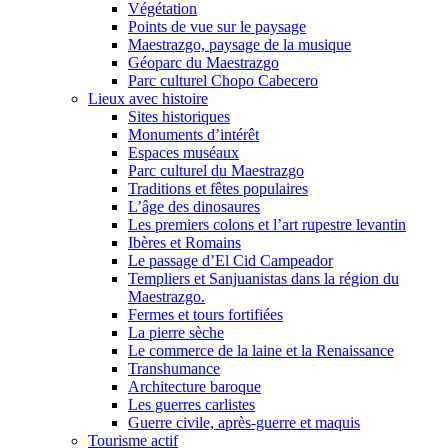
Végétation
Points de vue sur le paysage
Maestrazgo, paysage de la musique
Géoparc du Maestrazgo
Parc culturel Chopo Cabecero
Lieux avec histoire
Sites historiques
Monuments d’intérêt
Espaces muséaux
Parc culturel du Maestrazgo
Traditions et fêtes populaires
L’âge des dinosaures
Les premiers colons et l’art rupestre levantin
Ibères et Romains
Le passage d’El Cid Campeador
Templiers et Sanjuanistas dans la région du
Maestrazgo.
Fermes et tours fortifiées
La pierre sèche
Le commerce de la laine et la Renaissance
Transhumance
Architecture baroque
Les guerres carlistes
Guerre civile, après-guerre et maquis
Tourisme actif