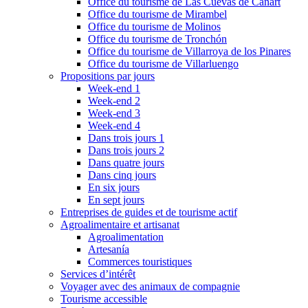
Office du tourisme de Las Cuevas de Cañart
Office du tourisme de Mirambel
Office du tourisme de Molinos
Office du tourisme de Tronchón
Office du tourisme de Villarroya de los Pinares
Office du tourisme de Villarluengo
Propositions par jours
Week-end 1
Week-end 2
Week-end 3
Week-end 4
Dans trois jours 1
Dans trois jours 2
Dans quatre jours
Dans cinq jours
En six jours
En sept jours
Entreprises de guides et de tourisme actif
Agroalimentaire et artisanat
Agroalimentation
Artesanía
Commerces touristiques
Services d’intérêt
Voyager avec des animaux de compagnie
Tourisme accessible