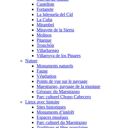
Castellote
Fortanete
La Iglesuela del Cid
La Cuba
Mirambel
Miravete de la Sierra
Molinos
Pitarque
Tronchón
Villarluengo
Villarroya de los Pinares
Nature
Monuments naturels
Faune
Végétation
Points de vue sur le paysage
Maestrazgo, paysage de la musique
Géoparc du Maestrazgo
Parc culturel Chopo Cabecero
Lieux avec histoire
Sites historiques
Monuments d’intérêt
Espaces muséaux
Parc culturel du Maestrazgo
Traditions et fêtes populaires