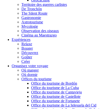
Geocaching
Territoire des guerres carlistes
De Tronchón
The Silent Route
Gastronomie
Astrotourisme
Mycologie
Observation des oiseaux
Cinéma au Maestrazgo
Expériences
Relaxe
Bouger
Découvrez
Goûter
Créer
Organisez votre voyage
Où manger
Où dormir
Offices du tourisme
Office du tourisme de Bordón
Office du tourisme de La Cuba
Office du tourisme de Cantavieja
Office du tourisme de Castellote
Office du tourisme de Fortanete
Office du tourisme de La Iglesuela del Cid