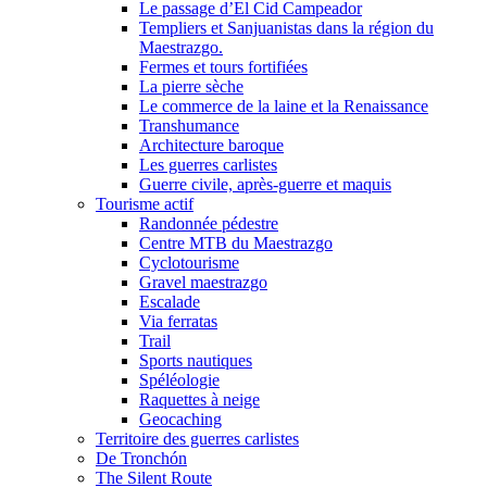
Le passage d’El Cid Campeador
Templiers et Sanjuanistas dans la région du
Maestrazgo.
Fermes et tours fortifiées
La pierre sèche
Le commerce de la laine et la Renaissance
Transhumance
Architecture baroque
Les guerres carlistes
Guerre civile, après-guerre et maquis
Tourisme actif
Randonnée pédestre
Centre MTB du Maestrazgo
Cyclotourisme
Gravel maestrazgo
Escalade
Via ferratas
Trail
Sports nautiques
Spéléologie
Raquettes à neige
Geocaching
Territoire des guerres carlistes
De Tronchón
The Silent Route