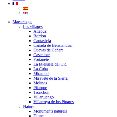
Maestrazgo
Les villages
Allepuz
Bordon
Cantavieja
Cañada de Benatanduz
Cuevas de Cañart
Castellote
Fortanete
La Iglesuela del Cid
La Cuba
Mirambel
Miravete de la Sierra
Molinos
Pitarque
Tronchón
Villarluengo
Villarroya de los Pinares
Nature
Monuments naturels
Faune