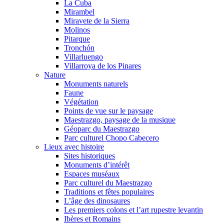
La Cuba
Mirambel
Miravete de la Sierra
Molinos
Pitarque
Tronchón
Villarluengo
Villarroya de los Pinares
Nature
Monuments naturels
Faune
Végétation
Points de vue sur le paysage
Maestrazgo, paysage de la musique
Géoparc du Maestrazgo
Parc culturel Chopo Cabecero
Lieux avec histoire
Sites historiques
Monuments d’intérêt
Espaces muséaux
Parc culturel du Maestrazgo
Traditions et fêtes populaires
L’âge des dinosaures
Les premiers colons et l’art rupestre levantin
Ibères et Romains