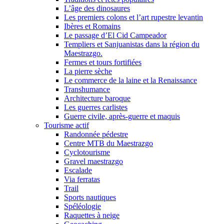
L’âge des dinosaures
Les premiers colons et l’art rupestre levantin
Ibères et Romains
Le passage d’El Cid Campeador
Templiers et Sanjuanistas dans la région du
Maestrazgo.
Fermes et tours fortifiées
La pierre sèche
Le commerce de la laine et la Renaissance
Transhumance
Architecture baroque
Les guerres carlistes
Guerre civile, après-guerre et maquis
Tourisme actif
Randonnée pédestre
Centre MTB du Maestrazgo
Cyclotourisme
Gravel maestrazgo
Escalade
Via ferratas
Trail
Sports nautiques
Spéléologie
Raquettes à neige