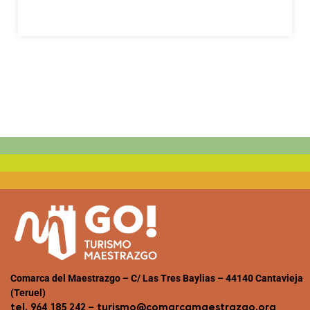
Comarca del Maestrazgo – C/ Las Tres Baylias – 44140 Cantavieja
(Teruel)
–
tel. 964 185 242
turismo@comarcamaestrazgo.org