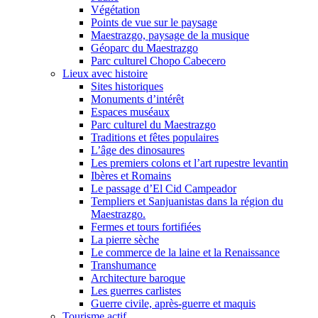
Végétation
Points de vue sur le paysage
Maestrazgo, paysage de la musique
Géoparc du Maestrazgo
Parc culturel Chopo Cabecero
Lieux avec histoire
Sites historiques
Monuments d’intérêt
Espaces muséaux
Parc culturel du Maestrazgo
Traditions et fêtes populaires
L’âge des dinosaures
Les premiers colons et l’art rupestre levantin
Ibères et Romains
Le passage d’El Cid Campeador
Templiers et Sanjuanistas dans la région du
Maestrazgo.
Fermes et tours fortifiées
La pierre sèche
Le commerce de la laine et la Renaissance
Transhumance
Architecture baroque
Les guerres carlistes
Guerre civile, après-guerre et maquis
Tourisme actif