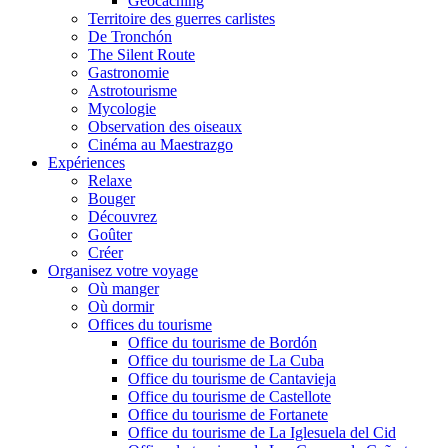
Geocaching
Territoire des guerres carlistes
De Tronchón
The Silent Route
Gastronomie
Astrotourisme
Mycologie
Observation des oiseaux
Cinéma au Maestrazgo
Expériences
Relaxe
Bouger
Découvrez
Goûter
Créer
Organisez votre voyage
Où manger
Où dormir
Offices du tourisme
Office du tourisme de Bordón
Office du tourisme de La Cuba
Office du tourisme de Cantavieja
Office du tourisme de Castellote
Office du tourisme de Fortanete
Office du tourisme de La Iglesuela del Cid