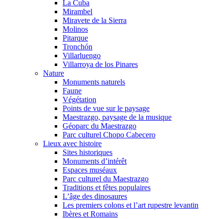
La Cuba
Mirambel
Miravete de la Sierra
Molinos
Pitarque
Tronchón
Villarluengo
Villarroya de los Pinares
Nature
Monuments naturels
Faune
Végétation
Points de vue sur le paysage
Maestrazgo, paysage de la musique
Géoparc du Maestrazgo
Parc culturel Chopo Cabecero
Lieux avec histoire
Sites historiques
Monuments d’intérêt
Espaces muséaux
Parc culturel du Maestrazgo
Traditions et fêtes populaires
L’âge des dinosaures
Les premiers colons et l’art rupestre levantin
Ibères et Romains