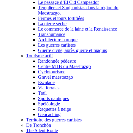
Le passage d’El Cid Campeador
Templiers et Sanjuanistas dans la région du
Maestrazgo.
Fermes et tours fortifiées
La pierre sèche
Le commerce de la laine et la Renaissance
Transhumance
Architecture baroque
Les guerres carlistes
Guerre civile, après-guerre et maquis
Tourisme actif
Randonnée pédestre
Centre MTB du Maestrazgo
Cyclotourisme
Gravel maestrazgo
Escalade
Via ferratas
Trail
Sports nautiques
Spéléologie
Raquettes à neige
Geocaching
Territoire des guerres carlistes
De Tronchón
The Silent Route