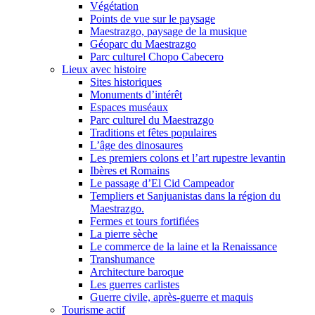
Végétation
Points de vue sur le paysage
Maestrazgo, paysage de la musique
Géoparc du Maestrazgo
Parc culturel Chopo Cabecero
Lieux avec histoire
Sites historiques
Monuments d’intérêt
Espaces muséaux
Parc culturel du Maestrazgo
Traditions et fêtes populaires
L’âge des dinosaures
Les premiers colons et l’art rupestre levantin
Ibères et Romains
Le passage d’El Cid Campeador
Templiers et Sanjuanistas dans la région du
Maestrazgo.
Fermes et tours fortifiées
La pierre sèche
Le commerce de la laine et la Renaissance
Transhumance
Architecture baroque
Les guerres carlistes
Guerre civile, après-guerre et maquis
Tourisme actif