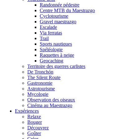
Randonnée pédestre
Centre MTB du Maestrazgo
Cyclotourisme
Gravel maestrazgo
Escalade
Via ferratas
Trail
Sports nautiques
Spéléologie
Raquettes à neige
Geocaching
Territoire des guerres carlistes
De Tronchón
The Silent Route
Gastronomie
Astrotourisme
Mycologie
Observation des oiseaux
Cinéma au Maestrazgo
Expériences
Relaxe
Bouger
Découvrez
Goûter
Créer