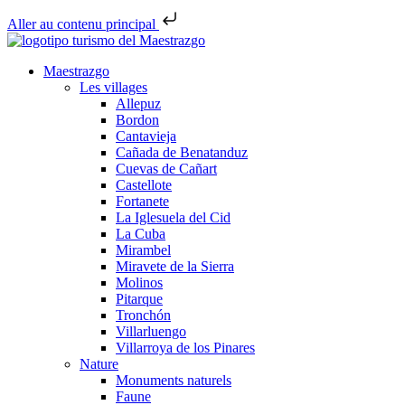
Aller au contenu principal
Maestrazgo
Les villages
Allepuz
Bordon
Cantavieja
Cañada de Benatanduz
Cuevas de Cañart
Castellote
Fortanete
La Iglesuela del Cid
La Cuba
Mirambel
Miravete de la Sierra
Molinos
Pitarque
Tronchón
Villarluengo
Villarroya de los Pinares
Nature
Monuments naturels
Faune