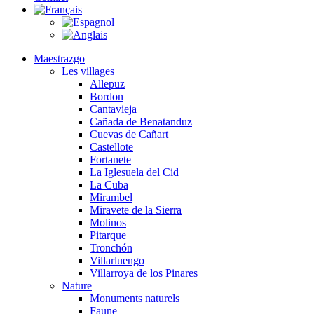
Maestrazgo
Les villages
Allepuz
Bordon
Cantavieja
Cañada de Benatanduz
Cuevas de Cañart
Castellote
Fortanete
La Iglesuela del Cid
La Cuba
Mirambel
Miravete de la Sierra
Molinos
Pitarque
Tronchón
Villarluengo
Villarroya de los Pinares
Nature
Monuments naturels
Faune