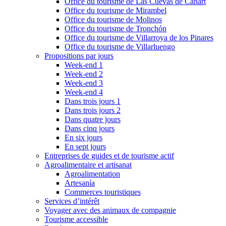
Office du tourisme de Las Cuevas de Cañart
Office du tourisme de Mirambel
Office du tourisme de Molinos
Office du tourisme de Tronchón
Office du tourisme de Villarroya de los Pinares
Office du tourisme de Villarluengo
Propositions par jours
Week-end 1
Week-end 2
Week-end 3
Week-end 4
Dans trois jours 1
Dans trois jours 2
Dans quatre jours
Dans cinq jours
En six jours
En sept jours
Entreprises de guides et de tourisme actif
Agroalimentaire et artisanat
Agroalimentation
Artesanía
Commerces touristiques
Services d’intérêt
Voyager avec des animaux de compagnie
Tourisme accessible