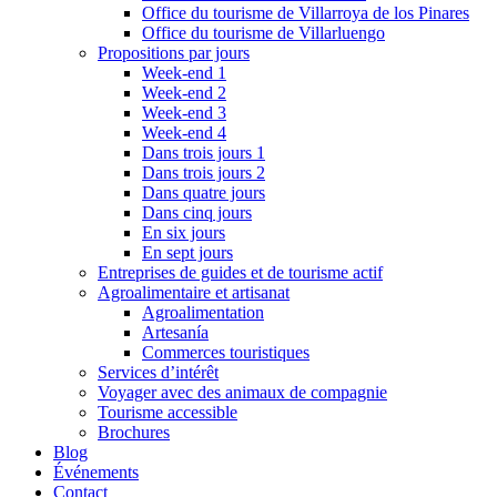
Office du tourisme de Villarroya de los Pinares
Office du tourisme de Villarluengo
Propositions par jours
Week-end 1
Week-end 2
Week-end 3
Week-end 4
Dans trois jours 1
Dans trois jours 2
Dans quatre jours
Dans cinq jours
En six jours
En sept jours
Entreprises de guides et de tourisme actif
Agroalimentaire et artisanat
Agroalimentation
Artesanía
Commerces touristiques
Services d’intérêt
Voyager avec des animaux de compagnie
Tourisme accessible
Brochures
Blog
Événements
Contact