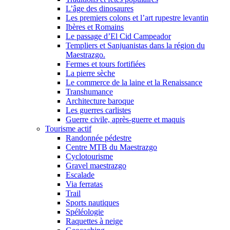
L’âge des dinosaures
Les premiers colons et l’art rupestre levantin
Ibères et Romains
Le passage d’El Cid Campeador
Templiers et Sanjuanistas dans la région du
Maestrazgo.
Fermes et tours fortifiées
La pierre sèche
Le commerce de la laine et la Renaissance
Transhumance
Architecture baroque
Les guerres carlistes
Guerre civile, après-guerre et maquis
Tourisme actif
Randonnée pédestre
Centre MTB du Maestrazgo
Cyclotourisme
Gravel maestrazgo
Escalade
Via ferratas
Trail
Sports nautiques
Spéléologie
Raquettes à neige