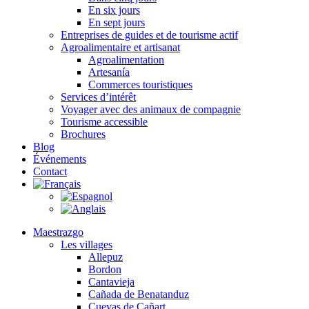
En six jours
En sept jours
Entreprises de guides et de tourisme actif
Agroalimentaire et artisanat
Agroalimentation
Artesanía
Commerces touristiques
Services d’intérêt
Voyager avec des animaux de compagnie
Tourisme accessible
Brochures
Blog
Événements
Contact
Maestrazgo
Les villages
Allepuz
Bordon
Cantavieja
Cañada de Benatanduz
Cuevas de Cañart