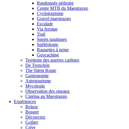
Randonnée pédestre
Centre MTB du Maestrazgo
Cyclotourisme
Gravel maestrazgo
Escalade
Via ferratas
Trail
Sports nautiques
Spéléologie
Raquettes à neige
Geocaching
Territoire des guerres carlistes
De Tronchón
The Silent Route
Gastronomie
Astrotourisme
Mycologie
Observation des oiseaux
Cinéma au Maestrazgo
Expériences
Relaxe
Bouger
Découvrez
Goûter
Créer