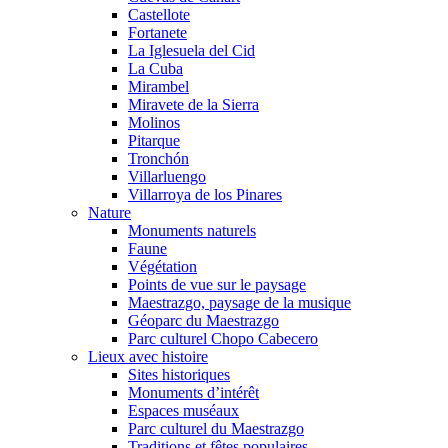
Castellote
Fortanete
La Iglesuela del Cid
La Cuba
Mirambel
Miravete de la Sierra
Molinos
Pitarque
Tronchón
Villarluengo
Villarroya de los Pinares
Nature
Monuments naturels
Faune
Végétation
Points de vue sur le paysage
Maestrazgo, paysage de la musique
Géoparc du Maestrazgo
Parc culturel Chopo Cabecero
Lieux avec histoire
Sites historiques
Monuments d’intérêt
Espaces muséaux
Parc culturel du Maestrazgo
Traditions et fêtes populaires