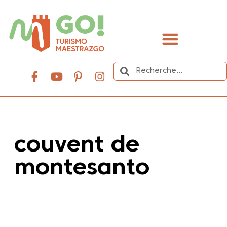
contenu
principal
Organisez votre voyage
couvent de
montesanto