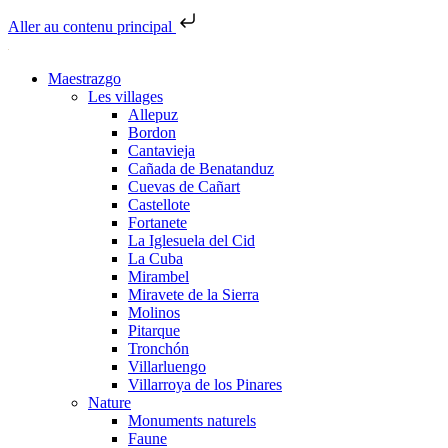
Aller au contenu principal
Maestrazgo
Les villages
Allepuz
Bordon
Cantavieja
Cañada de Benatanduz
Cuevas de Cañart
Castellote
Fortanete
La Iglesuela del Cid
La Cuba
Mirambel
Miravete de la Sierra
Molinos
Pitarque
Tronchón
Villarluengo
Villarroya de los Pinares
Nature
Monuments naturels
Faune