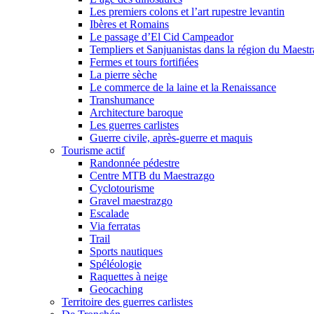
Les premiers colons et l’art rupestre levantin
Ibères et Romains
Le passage d’El Cid Campeador
Templiers et Sanjuanistas dans la région du Maestr
Fermes et tours fortifiées
La pierre sèche
Le commerce de la laine et la Renaissance
Transhumance
Architecture baroque
Les guerres carlistes
Guerre civile, après-guerre et maquis
Tourisme actif
Randonnée pédestre
Centre MTB du Maestrazgo
Cyclotourisme
Gravel maestrazgo
Escalade
Via ferratas
Trail
Sports nautiques
Spéléologie
Raquettes à neige
Geocaching
Territoire des guerres carlistes