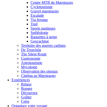
Centre MTB du Maestrazgo
Cyclotourisme
Gravel maestrazgo
Escalade
Via ferratas
Trail
Sports nautiques
Spéléologie
Raquettes à neige
Geocaching
Territoire des guerres carlistes
De Tronchón
The Silent Route
Gastronomie
Astrotourisme
Mycologie
Observation des oiseaux
Cinéma au Maestrazgo
Expériences
Relaxe
Bouger
Découvrez
Goûter
Créer
Organisez votre voyage