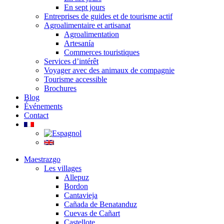
En sept jours
Entreprises de guides et de tourisme actif
Agroalimentaire et artisanat
Agroalimentation
Artesanía
Commerces touristiques
Services d’intérêt
Voyager avec des animaux de compagnie
Tourisme accessible
Brochures
Blog
Événements
Contact
Maestrazgo
Les villages
Allepuz
Bordon
Cantavieja
Cañada de Benatanduz
Cuevas de Cañart
Castellote