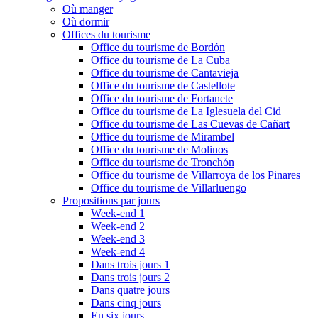
Où manger
Où dormir
Offices du tourisme
Office du tourisme de Bordón
Office du tourisme de La Cuba
Office du tourisme de Cantavieja
Office du tourisme de Castellote
Office du tourisme de Fortanete
Office du tourisme de La Iglesuela del Cid
Office du tourisme de Las Cuevas de Cañart
Office du tourisme de Mirambel
Office du tourisme de Molinos
Office du tourisme de Tronchón
Office du tourisme de Villarroya de los Pinares
Office du tourisme de Villarluengo
Propositions par jours
Week-end 1
Week-end 2
Week-end 3
Week-end 4
Dans trois jours 1
Dans trois jours 2
Dans quatre jours
Dans cinq jours
En six jours