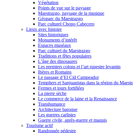
Végétation
Points de vue sur le paysage
Maestrazgo, paysage de la musique
Géoparc du Maestrazgo
Parc culturel Chopo Cabecero
Lieux avec histoire
Sites historiques
Monuments d’intérêt
Espaces muséaux
Parc culturel du Maestrazgo
Traditions et fêtes populaires
L’âge des dinosaures
Les premiers colons et l’art rupestre levantin
Ibères et Romains
Le passage d’El Cid Campeador
Templiers et Sanjuanistas dans la région du Maestr
Fermes et tours fortifiées
La pierre sèche
Le commerce de la laine et la Renaissance
Transhumance
Architecture baroque
Les guerres carlistes
Guerre civile, après-guerre et maquis
Tourisme actif
Randonnée pédestre