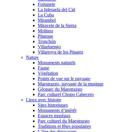
Fortanete
La Iglesuela del Cid
La Cuba
Mirambel
Miravete de la Sierra
Molinos
Pitarque
Tronchón
Villarluengo
Villarroya de los Pinares
Nature
Monuments naturels
Faune
Végétation
Points de vue sur le paysage
Maestrazgo, paysage de la musique
Géoparc du Maestrazgo
Parc culturel Chopo Cabecero
Lieux avec histoire
Sites historiques
Monuments d’intérêt
Espaces muséaux
Parc culturel du Maestrazgo
Traditions et fêtes populaires
L’âge des dinosaures