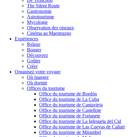
De Tronchón
The Silent Route
Gastronomie
Astrotourisme
Mycologie
Observation des oiseaux
Cinéma au Maestrazgo
Expériences
Relaxe
Bouger
Découvrez
Goûter
Créer
Organisez votre voyage
Où manger
Où dormir
Offices du tourisme
Office du tourisme de Bordón
Office du tourisme de La Cuba
Office du tourisme de Cantavieja
Office du tourisme de Castellote
Office du tourisme de Fortanete
Office du tourisme de La Iglesuela del Cid
Office du tourisme de Las Cuevas de Cañart
Office du tourisme de Mirambel