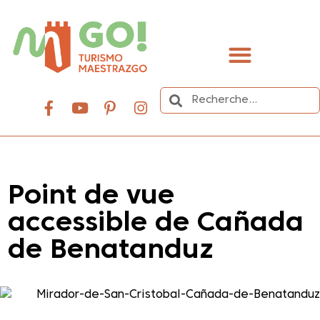
contenu
principal
Organisez votre voyage
Point de vue
accessible de Cañada
de Benatanduz