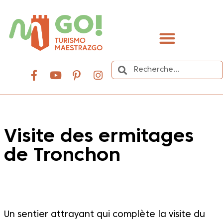
contenu
principal
Organisez votre voyage
Visite des ermitages
de Tronchon
Dale play para escuchar este contenido
Un sentier attrayant qui complète la visite du