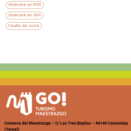
Itinéraire en KMZ
Itinéraire en GPX
Feuille de route
Comarca del Maestrazgo – C/ Las Tres Baylias – 44140 Cantavieja
(Teruel)