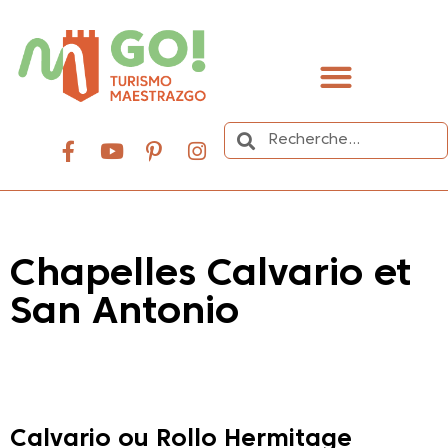
contenu
principal
Organisez votre voyage
Chapelles Calvario et
San Antonio
Dale play para escuchar este contenido
Calvario ou Rollo Hermitage