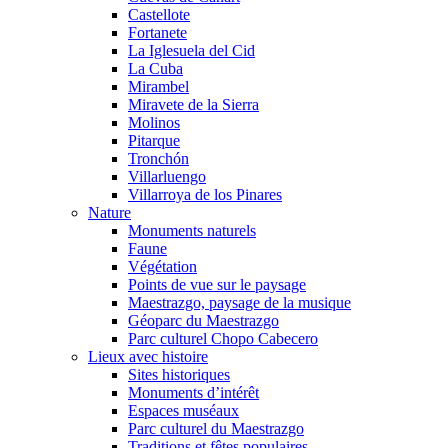
Castellote
Fortanete
La Iglesuela del Cid
La Cuba
Mirambel
Miravete de la Sierra
Molinos
Pitarque
Tronchón
Villarluengo
Villarroya de los Pinares
Nature
Monuments naturels
Faune
Végétation
Points de vue sur le paysage
Maestrazgo, paysage de la musique
Géoparc du Maestrazgo
Parc culturel Chopo Cabecero
Lieux avec histoire
Sites historiques
Monuments d’intérêt
Espaces muséaux
Parc culturel du Maestrazgo
Traditions et fêtes populaires