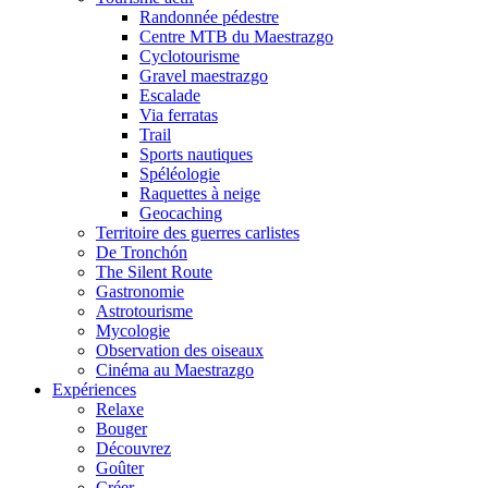
Randonnée pédestre
Centre MTB du Maestrazgo
Cyclotourisme
Gravel maestrazgo
Escalade
Via ferratas
Trail
Sports nautiques
Spéléologie
Raquettes à neige
Geocaching
Territoire des guerres carlistes
De Tronchón
The Silent Route
Gastronomie
Astrotourisme
Mycologie
Observation des oiseaux
Cinéma au Maestrazgo
Expériences
Relaxe
Bouger
Découvrez
Goûter
Créer