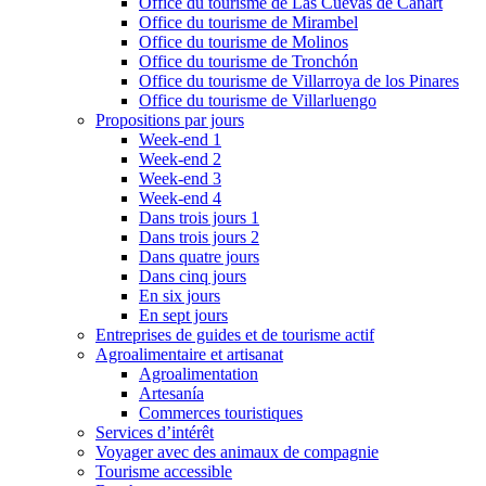
Office du tourisme de Las Cuevas de Cañart
Office du tourisme de Mirambel
Office du tourisme de Molinos
Office du tourisme de Tronchón
Office du tourisme de Villarroya de los Pinares
Office du tourisme de Villarluengo
Propositions par jours
Week-end 1
Week-end 2
Week-end 3
Week-end 4
Dans trois jours 1
Dans trois jours 2
Dans quatre jours
Dans cinq jours
En six jours
En sept jours
Entreprises de guides et de tourisme actif
Agroalimentaire et artisanat
Agroalimentation
Artesanía
Commerces touristiques
Services d’intérêt
Voyager avec des animaux de compagnie
Tourisme accessible