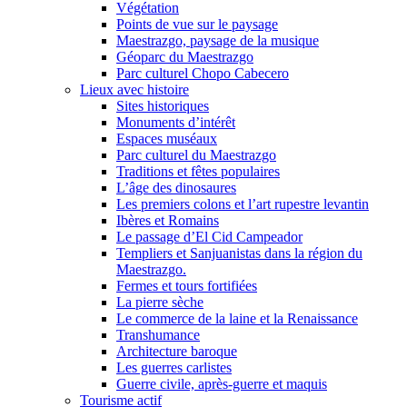
Végétation
Points de vue sur le paysage
Maestrazgo, paysage de la musique
Géoparc du Maestrazgo
Parc culturel Chopo Cabecero
Lieux avec histoire
Sites historiques
Monuments d’intérêt
Espaces muséaux
Parc culturel du Maestrazgo
Traditions et fêtes populaires
L’âge des dinosaures
Les premiers colons et l’art rupestre levantin
Ibères et Romains
Le passage d’El Cid Campeador
Templiers et Sanjuanistas dans la région du
Maestrazgo.
Fermes et tours fortifiées
La pierre sèche
Le commerce de la laine et la Renaissance
Transhumance
Architecture baroque
Les guerres carlistes
Guerre civile, après-guerre et maquis
Tourisme actif