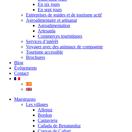
En six jours
En sept jours
Entreprises de guides et de tourisme actif
Agroalimentaire et artisanat
Agroalimentation
Artesanía
Commerces touristiques
Services d’intérêt
Voyager avec des animaux de compagnie
Tourisme accessible
Brochures
Blog
Événements
Contact
Maestrazgo
Les villages
Allepuz
Bordon
Cantavieja
Cañada de Benatanduz
Cuevas de Cañart