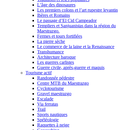
L’âge des dinosaures
Les premiers colons et l’art rupestre levantin
Ibères et Romains
Le passage d’El Cid Campeador
Templiers et Sanjuanistas dans la région du
Maestrazgo.
Fermes et tours fortifiées
La pierre sèche
Le commerce de la laine et la Renaissance
Transhumance
Architecture baroque
Les guerres carlistes
Guerre civile, après-guerre et maquis
Tourisme actif
Randonnée pédestre
Centre MTB du Maestrazgo
Cyclotourisme
Gravel maestrazgo
Escalade
Via ferratas
Trail
Sports nautiques
Spéléologie
Raquettes à neige