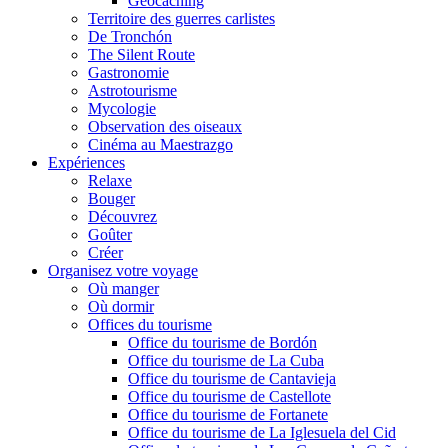
Geocaching
Territoire des guerres carlistes
De Tronchón
The Silent Route
Gastronomie
Astrotourisme
Mycologie
Observation des oiseaux
Cinéma au Maestrazgo
Expériences
Relaxe
Bouger
Découvrez
Goûter
Créer
Organisez votre voyage
Où manger
Où dormir
Offices du tourisme
Office du tourisme de Bordón
Office du tourisme de La Cuba
Office du tourisme de Cantavieja
Office du tourisme de Castellote
Office du tourisme de Fortanete
Office du tourisme de La Iglesuela del Cid