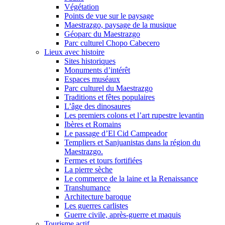
Végétation
Points de vue sur le paysage
Maestrazgo, paysage de la musique
Géoparc du Maestrazgo
Parc culturel Chopo Cabecero
Lieux avec histoire
Sites historiques
Monuments d’intérêt
Espaces muséaux
Parc culturel du Maestrazgo
Traditions et fêtes populaires
L’âge des dinosaures
Les premiers colons et l’art rupestre levantin
Ibères et Romains
Le passage d’El Cid Campeador
Templiers et Sanjuanistas dans la région du
Maestrazgo.
Fermes et tours fortifiées
La pierre sèche
Le commerce de la laine et la Renaissance
Transhumance
Architecture baroque
Les guerres carlistes
Guerre civile, après-guerre et maquis
Tourisme actif