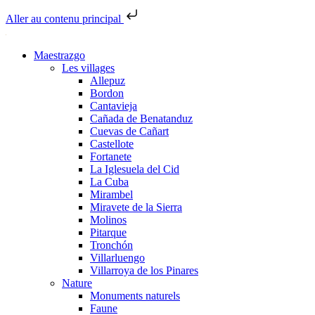
Aller au contenu principal
Maestrazgo
Les villages
Allepuz
Bordon
Cantavieja
Cañada de Benatanduz
Cuevas de Cañart
Castellote
Fortanete
La Iglesuela del Cid
La Cuba
Mirambel
Miravete de la Sierra
Molinos
Pitarque
Tronchón
Villarluengo
Villarroya de los Pinares
Nature
Monuments naturels
Faune