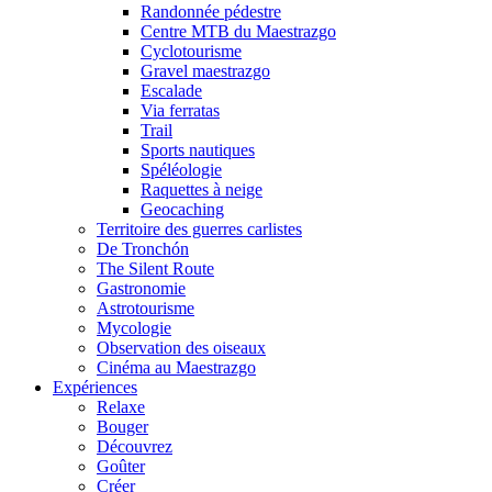
Randonnée pédestre
Centre MTB du Maestrazgo
Cyclotourisme
Gravel maestrazgo
Escalade
Via ferratas
Trail
Sports nautiques
Spéléologie
Raquettes à neige
Geocaching
Territoire des guerres carlistes
De Tronchón
The Silent Route
Gastronomie
Astrotourisme
Mycologie
Observation des oiseaux
Cinéma au Maestrazgo
Expériences
Relaxe
Bouger
Découvrez
Goûter
Créer