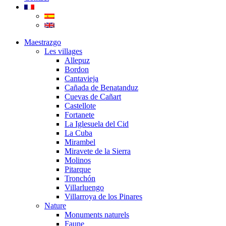
Maestrazgo
Les villages
Allepuz
Bordon
Cantavieja
Cañada de Benatanduz
Cuevas de Cañart
Castellote
Fortanete
La Iglesuela del Cid
La Cuba
Mirambel
Miravete de la Sierra
Molinos
Pitarque
Tronchón
Villarluengo
Villarroya de los Pinares
Nature
Monuments naturels
Faune