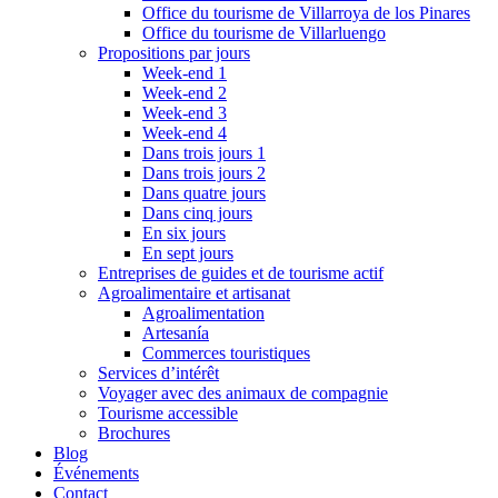
Office du tourisme de Villarroya de los Pinares
Office du tourisme de Villarluengo
Propositions par jours
Week-end 1
Week-end 2
Week-end 3
Week-end 4
Dans trois jours 1
Dans trois jours 2
Dans quatre jours
Dans cinq jours
En six jours
En sept jours
Entreprises de guides et de tourisme actif
Agroalimentaire et artisanat
Agroalimentation
Artesanía
Commerces touristiques
Services d’intérêt
Voyager avec des animaux de compagnie
Tourisme accessible
Brochures
Blog
Événements
Contact