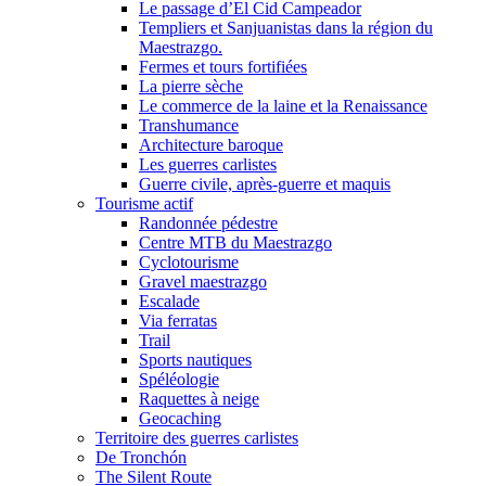
Le passage d’El Cid Campeador
Templiers et Sanjuanistas dans la région du
Maestrazgo.
Fermes et tours fortifiées
La pierre sèche
Le commerce de la laine et la Renaissance
Transhumance
Architecture baroque
Les guerres carlistes
Guerre civile, après-guerre et maquis
Tourisme actif
Randonnée pédestre
Centre MTB du Maestrazgo
Cyclotourisme
Gravel maestrazgo
Escalade
Via ferratas
Trail
Sports nautiques
Spéléologie
Raquettes à neige
Geocaching
Territoire des guerres carlistes
De Tronchón
The Silent Route