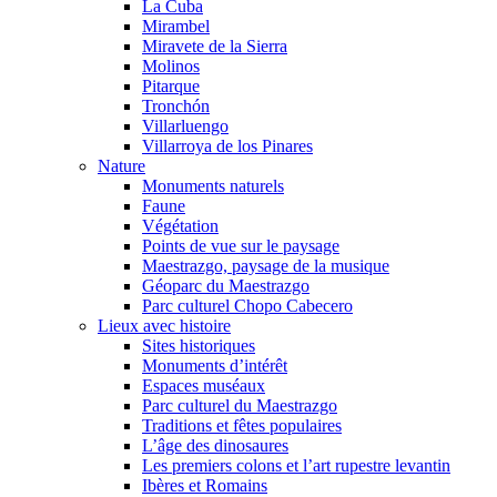
La Cuba
Mirambel
Miravete de la Sierra
Molinos
Pitarque
Tronchón
Villarluengo
Villarroya de los Pinares
Nature
Monuments naturels
Faune
Végétation
Points de vue sur le paysage
Maestrazgo, paysage de la musique
Géoparc du Maestrazgo
Parc culturel Chopo Cabecero
Lieux avec histoire
Sites historiques
Monuments d’intérêt
Espaces muséaux
Parc culturel du Maestrazgo
Traditions et fêtes populaires
L’âge des dinosaures
Les premiers colons et l’art rupestre levantin
Ibères et Romains