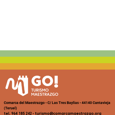
Dale play para escuchar este contenido
Comarca del Maestrazgo • C/ Las Tres Baylias • 44140 Cantavieja
(Teruel)
•
tel. 964 185 242
turismo@comarcamaestrazgo.org