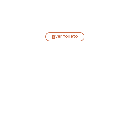
Ver folleto
Castellote
44560 Castellote,
Teruel
09:14,
Ago 5, 2026
22
°C