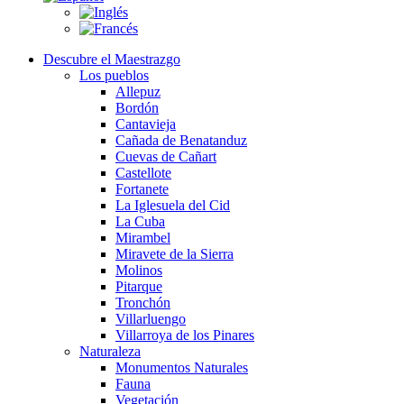
Descubre el Maestrazgo
Los pueblos
Allepuz
Bordón
Cantavieja
Cañada de Benatanduz
Cuevas de Cañart
Castellote
Fortanete
La Iglesuela del Cid
La Cuba
Mirambel
Miravete de la Sierra
Molinos
Pitarque
Tronchón
Villarluengo
Villarroya de los Pinares
Naturaleza
Monumentos Naturales
Fauna
Vegetación