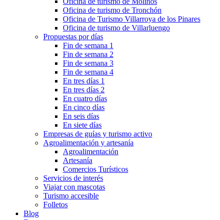
Oficina de turismo de Molinos
Oficina de turismo de Tronchón
Oficina de Turismo Villarroya de los Pinares
Oficina de turismo de Villarluengo
Propuestas por días
Fin de semana 1
Fin de semana 2
Fin de semana 3
Fin de semana 4
En tres días 1
En tres días 2
En cuatro días
En cinco días
En seis días
En siete días
Empresas de guías y turismo activo
Agroalimentación y artesanía
Agroalimentación
Artesanía
Comercios Turísticos
Servicios de interés
Viajar con mascotas
Turismo accesible
Folletos
Blog