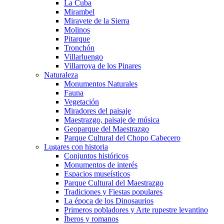
La Cuba
Mirambel
Miravete de la Sierra
Molinos
Pitarque
Tronchón
Villarluengo
Villarroya de los Pinares
Naturaleza
Monumentos Naturales
Fauna
Vegetación
Miradores del paisaje
Maestrazgo, paisaje de música
Geoparque del Maestrazgo
Parque Cultural del Chopo Cabecero
Lugares con historia
Conjuntos históricos
Monumentos de interés
Espacios museísticos
Parque Cultural del Maestrazgo
Tradiciones y Fiestas populares
La época de los Dinosaurios
Primeros pobladores y Arte rupestre levantino
Íberos y romanos