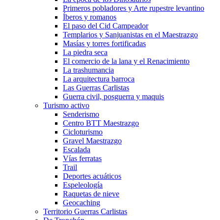
Primeros pobladores y Arte rupestre levantino
Íberos y romanos
El paso del Cid Campeador
Templarios y Sanjuanistas en el Maestrazgo
Masías y torres fortificadas
La piedra seca
El comercio de la lana y el Renacimiento
La trashumancia
La arquitectura barroca
Las Guerras Carlistas
Guerra civil, posguerra y maquis
Turismo activo
Senderismo
Centro BTT Maestrazgo
Cicloturismo
Gravel Maestrazgo
Escalada
Vías ferratas
Trail
Deportes acuáticos
Espeleología
Raquetas de nieve
Geocaching
Territorio Guerras Carlistas