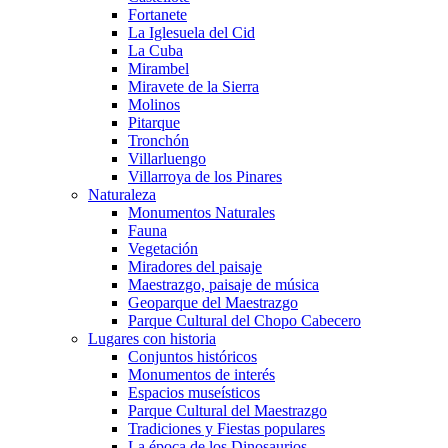
Fortanete
La Iglesuela del Cid
La Cuba
Mirambel
Miravete de la Sierra
Molinos
Pitarque
Tronchón
Villarluengo
Villarroya de los Pinares
Naturaleza
Monumentos Naturales
Fauna
Vegetación
Miradores del paisaje
Maestrazgo, paisaje de música
Geoparque del Maestrazgo
Parque Cultural del Chopo Cabecero
Lugares con historia
Conjuntos históricos
Monumentos de interés
Espacios museísticos
Parque Cultural del Maestrazgo
Tradiciones y Fiestas populares
La época de los Dinosaurios