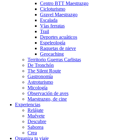
Centro BTT Maestrazgo
Cicloturismo
Gravel Maestrazgo
Escalada
Vías ferratas
Trail
Deportes acuáticos
Espeleología
Raquetas de nieve
Geocaching
Territorio Guerras Carlistas
De Tronchón
The Silent Route
Gastronomía
Astroturismo
Micología
Observación de aves
Maestrazgo, de cine
Experiencias
Relájate
Muévete
Descubre
Saborea
Crea
Organiza tu viaje