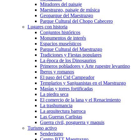
Miradores del paisaje
Maestrazgo, paisaje de música
Geoparque del Maestrazgo
Parque Cultural del Chopo Cabecero
Lugares con historia
Conjuntos históricos
Monumentos de interés
Espacios museísticos
Parque Cultural del Maestrazgo
Tradiciones y Fiestas populares
La época de los Dinosaurios
Primeros pobladores y Arte rupestre levantino
Íberos y romanos
El paso del Cid Campeador
Templarios y Sanjuanistas en el Maestrazgo
Masías y torres fortificadas
La piedra seca
El comercio de la lana y el Renacimiento
La trashumancia
La arquitectura barroca
Las Guerras Carlistas
Guerra civil, posguerra y maquis
Turismo activo
Senderismo
Centro BTT Maestrazgo