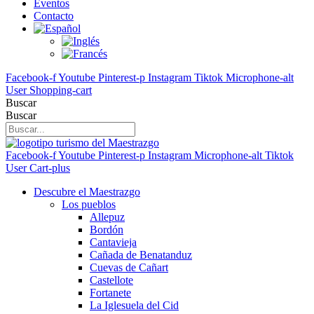
Eventos
Contacto
Facebook-f
Youtube
Pinterest-p
Instagram
Tiktok
Microphone-alt
User
Shopping-cart
Buscar
Buscar
Facebook-f
Youtube
Pinterest-p
Instagram
Microphone-alt
Tiktok
User
Cart-plus
Descubre el Maestrazgo
Los pueblos
Allepuz
Bordón
Cantavieja
Cañada de Benatanduz
Cuevas de Cañart
Castellote
Fortanete
La Iglesuela del Cid