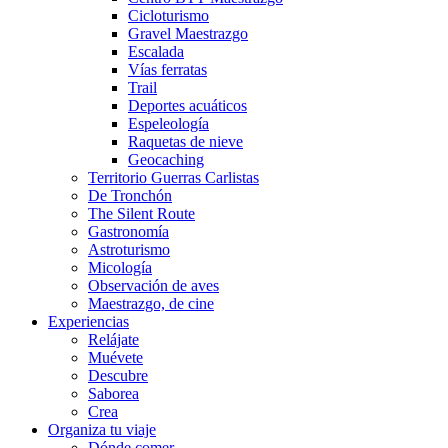
Cicloturismo
Gravel Maestrazgo
Escalada
Vías ferratas
Trail
Deportes acuáticos
Espeleología
Raquetas de nieve
Geocaching
Territorio Guerras Carlistas
De Tronchón
The Silent Route
Gastronomía
Astroturismo
Micología
Observación de aves
Maestrazgo, de cine
Experiencias
Relájate
Muévete
Descubre
Saborea
Crea
Organiza tu viaje
Dónde comer