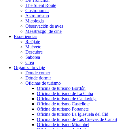
De Tronchón
The Silent Route
Gastronomía
Astroturismo
Micología
Observación de aves
Maestrazgo, de cine
Experiencias
Relájate
Muévete
Descubre
Saborea
Crea
Organiza tu viaje
Dónde comer
Dónde dormir
Oficinas de turismo
Oficina de turismo Bordón
Oficina de turismo de La Cuba
Oficina de turismo de Cantavieja
Oficina de turismo Castellote
Oficina de turismo Fortanete
Oficina de turismo La Iglesuela del Cid
Oficina de turismo de Las Cuevas de Cañart
Oficina de turismo Mirambel