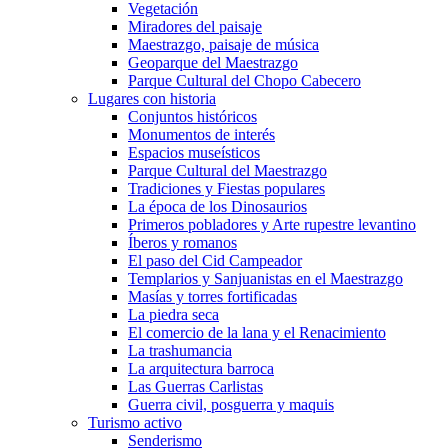
Vegetación
Miradores del paisaje
Maestrazgo, paisaje de música
Geoparque del Maestrazgo
Parque Cultural del Chopo Cabecero
Lugares con historia
Conjuntos históricos
Monumentos de interés
Espacios museísticos
Parque Cultural del Maestrazgo
Tradiciones y Fiestas populares
La época de los Dinosaurios
Primeros pobladores y Arte rupestre levantino
Íberos y romanos
El paso del Cid Campeador
Templarios y Sanjuanistas en el Maestrazgo
Masías y torres fortificadas
La piedra seca
El comercio de la lana y el Renacimiento
La trashumancia
La arquitectura barroca
Las Guerras Carlistas
Guerra civil, posguerra y maquis
Turismo activo
Senderismo