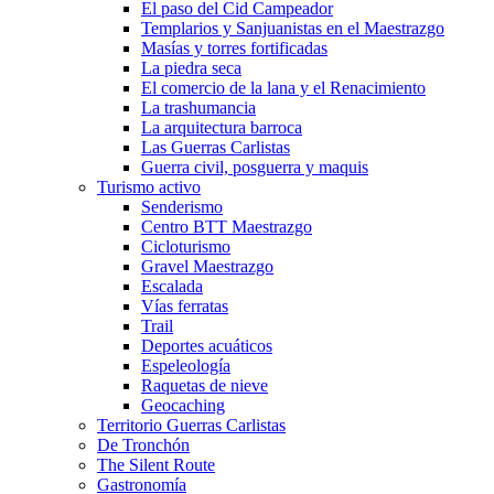
El paso del Cid Campeador
Templarios y Sanjuanistas en el Maestrazgo
Masías y torres fortificadas
La piedra seca
El comercio de la lana y el Renacimiento
La trashumancia
La arquitectura barroca
Las Guerras Carlistas
Guerra civil, posguerra y maquis
Turismo activo
Senderismo
Centro BTT Maestrazgo
Cicloturismo
Gravel Maestrazgo
Escalada
Vías ferratas
Trail
Deportes acuáticos
Espeleología
Raquetas de nieve
Geocaching
Territorio Guerras Carlistas
De Tronchón
The Silent Route
Gastronomía