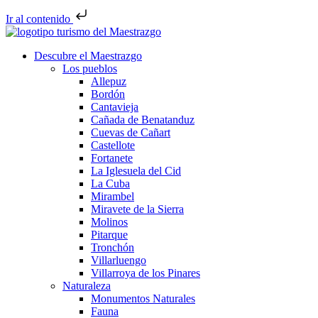
Ir al contenido
Descubre el Maestrazgo
Los pueblos
Allepuz
Bordón
Cantavieja
Cañada de Benatanduz
Cuevas de Cañart
Castellote
Fortanete
La Iglesuela del Cid
La Cuba
Mirambel
Miravete de la Sierra
Molinos
Pitarque
Tronchón
Villarluengo
Villarroya de los Pinares
Naturaleza
Monumentos Naturales
Fauna