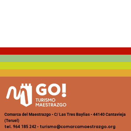
Weather from OpenWeatherMap
Comarca del Maestrazgo • C/ Las Tres Baylias • 44140 Cantavieja
(Teruel)
•
tel. 964 185 242
turismo@comarcamaestrazgo.org