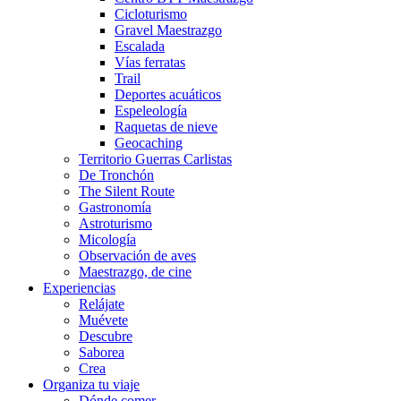
Cicloturismo
Gravel Maestrazgo
Escalada
Vías ferratas
Trail
Deportes acuáticos
Espeleología
Raquetas de nieve
Geocaching
Territorio Guerras Carlistas
De Tronchón
The Silent Route
Gastronomía
Astroturismo
Micología
Observación de aves
Maestrazgo, de cine
Experiencias
Relájate
Muévete
Descubre
Saborea
Crea
Organiza tu viaje
Dónde comer