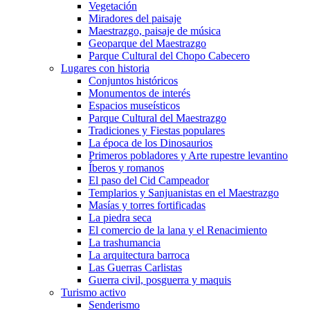
Vegetación
Miradores del paisaje
Maestrazgo, paisaje de música
Geoparque del Maestrazgo
Parque Cultural del Chopo Cabecero
Lugares con historia
Conjuntos históricos
Monumentos de interés
Espacios museísticos
Parque Cultural del Maestrazgo
Tradiciones y Fiestas populares
La época de los Dinosaurios
Primeros pobladores y Arte rupestre levantino
Íberos y romanos
El paso del Cid Campeador
Templarios y Sanjuanistas en el Maestrazgo
Masías y torres fortificadas
La piedra seca
El comercio de la lana y el Renacimiento
La trashumancia
La arquitectura barroca
Las Guerras Carlistas
Guerra civil, posguerra y maquis
Turismo activo
Senderismo