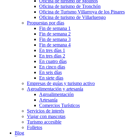
Oficina de turismo de Molinos
Oficina de turismo de Tronchón
Oficina de Turismo Villarroya de los Pinares
Oficina de turismo de Villarluengo
Propuestas por días
Fin de semana 1
Fin de semana 2
Fin de semana 3
Fin de semana 4
En tres días 1
En tres días 2
En cuatro días
En cinco días
En seis días
En siete días
Empresas de guías y turismo activo
Agroalimentación y artesanía
Agroalimentación
Artesanía
Comercios Turísticos
Servicios de interés
Viajar con mascotas
Turismo accesible
Folletos
Blog