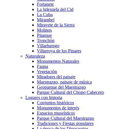
Fortanete
La Iglesuela del Cid
La Cuba
Mirambel
Miravete de la Sierra
Molinos
Pitarque
Tronchón
Villarluengo
Villarroya de los Pinares
Naturaleza
Monumentos Naturales
Fauna
Vegetación
Miradores del paisaje
Maestrazgo, paisaje de música
Geoparque del Maestrazgo
Parque Cultural del Chopo Cabecero
Lugares con historia
Conjuntos históricos
Monumentos de interés
Espacios museísticos
Parque Cultural del Maestrazgo
Tradiciones y Fiestas populares
La época de los Dinosaurios