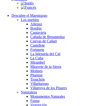
Descubre el Maestrazgo
Los pueblos
Allepuz
Bordón
Cantavieja
Cañada de Benatanduz
Cuevas de Cañart
Castellote
Fortanete
La Iglesuela del Cid
La Cuba
Mirambel
Miravete de la Sierra
Molinos
Pitarque
Tronchón
Villarluengo
Villarroya de los Pinares
Naturaleza
Monumentos Naturales
Fauna
Vegetación