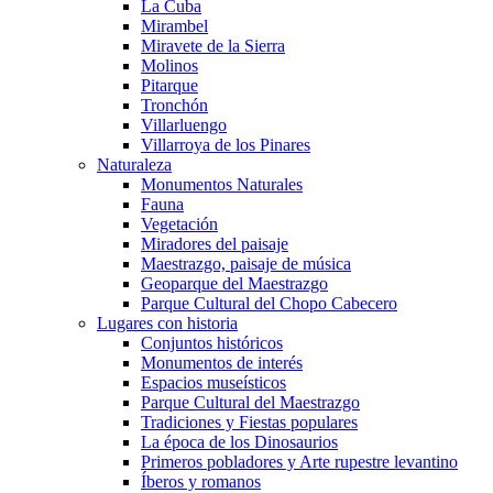
La Cuba
Mirambel
Miravete de la Sierra
Molinos
Pitarque
Tronchón
Villarluengo
Villarroya de los Pinares
Naturaleza
Monumentos Naturales
Fauna
Vegetación
Miradores del paisaje
Maestrazgo, paisaje de música
Geoparque del Maestrazgo
Parque Cultural del Chopo Cabecero
Lugares con historia
Conjuntos históricos
Monumentos de interés
Espacios museísticos
Parque Cultural del Maestrazgo
Tradiciones y Fiestas populares
La época de los Dinosaurios
Primeros pobladores y Arte rupestre levantino
Íberos y romanos