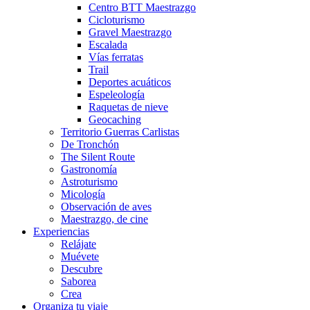
Centro BTT Maestrazgo
Cicloturismo
Gravel Maestrazgo
Escalada
Vías ferratas
Trail
Deportes acuáticos
Espeleología
Raquetas de nieve
Geocaching
Territorio Guerras Carlistas
De Tronchón
The Silent Route
Gastronomía
Astroturismo
Micología
Observación de aves
Maestrazgo, de cine
Experiencias
Relájate
Muévete
Descubre
Saborea
Crea
Organiza tu viaje