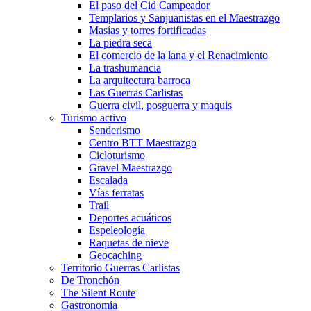
El paso del Cid Campeador
Templarios y Sanjuanistas en el Maestrazgo
Masías y torres fortificadas
La piedra seca
El comercio de la lana y el Renacimiento
La trashumancia
La arquitectura barroca
Las Guerras Carlistas
Guerra civil, posguerra y maquis
Turismo activo
Senderismo
Centro BTT Maestrazgo
Cicloturismo
Gravel Maestrazgo
Escalada
Vías ferratas
Trail
Deportes acuáticos
Espeleología
Raquetas de nieve
Geocaching
Territorio Guerras Carlistas
De Tronchón
The Silent Route
Gastronomía