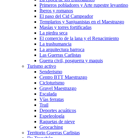
Primeros pobladores y Arte rupestre levantino
Íberos y romanos
El paso del Cid Campeador
Templarios y Sanjuanistas en el Maestrazgo
Masías y torres fortificadas
La piedra seca
El comercio de la lana y el Renacimiento
La trashumancia
La arquitectura barroca
Las Guerras Carlistas
Guerra civil, posguerra y maquis
Turismo activo
Senderismo
Centro BTT Maestrazgo
Cicloturismo
Gravel Maestrazgo
Escalada
Vías ferratas
Trail
Deportes acuáticos
Espeleología
Raquetas de nieve
Geocaching
Territorio Guerras Carlistas