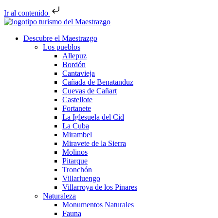
Ir al contenido
Descubre el Maestrazgo
Los pueblos
Allepuz
Bordón
Cantavieja
Cañada de Benatanduz
Cuevas de Cañart
Castellote
Fortanete
La Iglesuela del Cid
La Cuba
Mirambel
Miravete de la Sierra
Molinos
Pitarque
Tronchón
Villarluengo
Villarroya de los Pinares
Naturaleza
Monumentos Naturales
Fauna