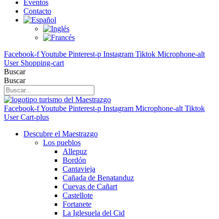
Eventos
Contacto
Facebook-f
Youtube
Pinterest-p
Instagram
Tiktok
Microphone-alt
User
Shopping-cart
Buscar
Buscar
Facebook-f
Youtube
Pinterest-p
Instagram
Microphone-alt
Tiktok
User
Cart-plus
Descubre el Maestrazgo
Los pueblos
Allepuz
Bordón
Cantavieja
Cañada de Benatanduz
Cuevas de Cañart
Castellote
Fortanete
La Iglesuela del Cid