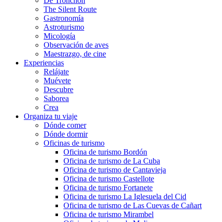
De Tronchón
The Silent Route
Gastronomía
Astroturismo
Micología
Observación de aves
Maestrazgo, de cine
Experiencias
Relájate
Muévete
Descubre
Saborea
Crea
Organiza tu viaje
Dónde comer
Dónde dormir
Oficinas de turismo
Oficina de turismo Bordón
Oficina de turismo de La Cuba
Oficina de turismo de Cantavieja
Oficina de turismo Castellote
Oficina de turismo Fortanete
Oficina de turismo La Iglesuela del Cid
Oficina de turismo de Las Cuevas de Cañart
Oficina de turismo Mirambel