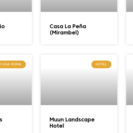
io
Casa La Peña
(Mirambel)
CASA RURAL
HOTEL
s
Muun Landscape
Hotel