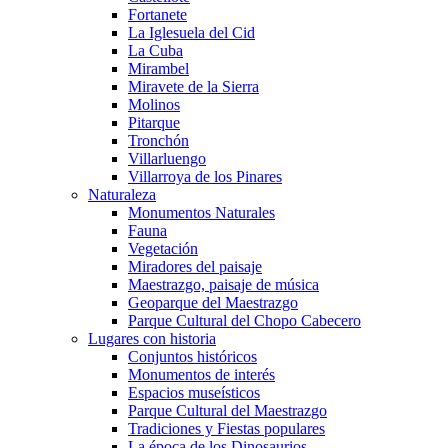
Fortanete
La Iglesuela del Cid
La Cuba
Mirambel
Miravete de la Sierra
Molinos
Pitarque
Tronchón
Villarluengo
Villarroya de los Pinares
Naturaleza
Monumentos Naturales
Fauna
Vegetación
Miradores del paisaje
Maestrazgo, paisaje de música
Geoparque del Maestrazgo
Parque Cultural del Chopo Cabecero
Lugares con historia
Conjuntos históricos
Monumentos de interés
Espacios museísticos
Parque Cultural del Maestrazgo
Tradiciones y Fiestas populares
La época de los Dinosaurios