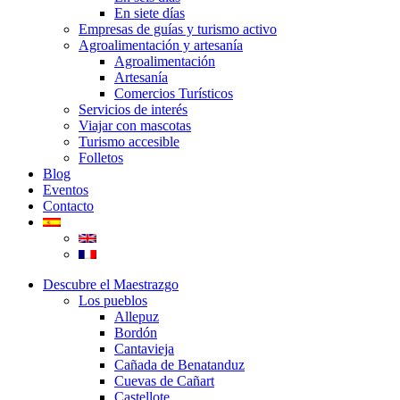
En siete días
Empresas de guías y turismo activo
Agroalimentación y artesanía
Agroalimentación
Artesanía
Comercios Turísticos
Servicios de interés
Viajar con mascotas
Turismo accesible
Folletos
Blog
Eventos
Contacto
Descubre el Maestrazgo
Los pueblos
Allepuz
Bordón
Cantavieja
Cañada de Benatanduz
Cuevas de Cañart
Castellote