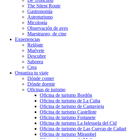
De Tronchón
The Silent Route
Gastronomía
Astroturismo
Micología
Observación de aves
Maestrazgo, de cine
Experiencias
Relájate
Muévete
Descubre
Saborea
Crea
Organiza tu viaje
Dónde comer
Dónde dormir
Oficinas de turismo
Oficina de turismo Bordón
Oficina de turismo de La Cuba
Oficina de turismo de Cantavieja
Oficina de turismo Castellote
Oficina de turismo Fortanete
Oficina de turismo La Iglesuela del Cid
Oficina de turismo de Las Cuevas de Cañart
Oficina de turismo Mirambel