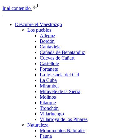
Ir al contenido
Descubre el Maestrazgo
Los pueblos
Allepuz
Bordón
Cantavieja
Cañada de Benatanduz
Cuevas de Cañart
Castellote
Fortanete
La Iglesuela del Cid
La Cuba
Mirambel
Miravete de la Sierra
Molinos
Pitarque
Tronchón
Villarluengo
Villarroya de los Pinares
Naturaleza
Monumentos Naturales
Fauna