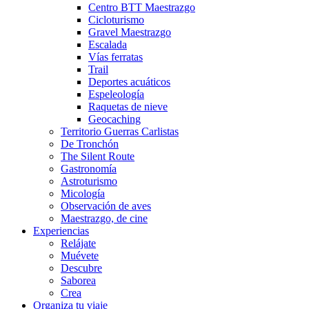
Centro BTT Maestrazgo
Cicloturismo
Gravel Maestrazgo
Escalada
Vías ferratas
Trail
Deportes acuáticos
Espeleología
Raquetas de nieve
Geocaching
Territorio Guerras Carlistas
De Tronchón
The Silent Route
Gastronomía
Astroturismo
Micología
Observación de aves
Maestrazgo, de cine
Experiencias
Relájate
Muévete
Descubre
Saborea
Crea
Organiza tu viaje