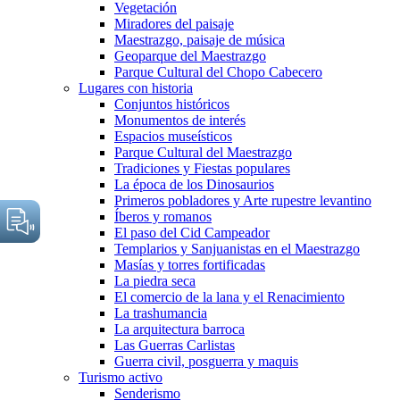
Vegetación
Miradores del paisaje
Maestrazgo, paisaje de música
Geoparque del Maestrazgo
Parque Cultural del Chopo Cabecero
Lugares con historia
Conjuntos históricos
Monumentos de interés
Espacios museísticos
Parque Cultural del Maestrazgo
Tradiciones y Fiestas populares
La época de los Dinosaurios
Primeros pobladores y Arte rupestre levantino
Íberos y romanos
El paso del Cid Campeador
Templarios y Sanjuanistas en el Maestrazgo
Masías y torres fortificadas
La piedra seca
El comercio de la lana y el Renacimiento
La trashumancia
La arquitectura barroca
Las Guerras Carlistas
Guerra civil, posguerra y maquis
Turismo activo
Senderismo