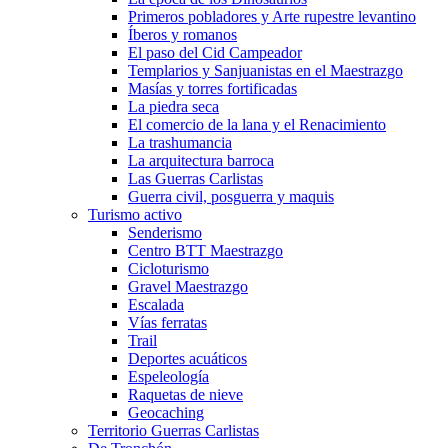
Primeros pobladores y Arte rupestre levantino
Íberos y romanos
El paso del Cid Campeador
Templarios y Sanjuanistas en el Maestrazgo
Masías y torres fortificadas
La piedra seca
El comercio de la lana y el Renacimiento
La trashumancia
La arquitectura barroca
Las Guerras Carlistas
Guerra civil, posguerra y maquis
Turismo activo
Senderismo
Centro BTT Maestrazgo
Cicloturismo
Gravel Maestrazgo
Escalada
Vías ferratas
Trail
Deportes acuáticos
Espeleología
Raquetas de nieve
Geocaching
Territorio Guerras Carlistas