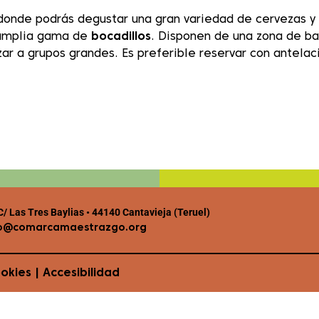
onde podrás degustar una gran variedad de cervezas y v
 amplia gama de
bocadillos
. Disponen de una zona de b
ar a grupos grandes. Es preferible reservar con antelaci
/ Las Tres Baylias • 44140 Cantavieja (Teruel)
o@comarcamaestrazgo.org
ookies
|
Accesibilidad