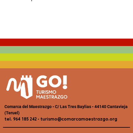
Comarca del Maestrazgo • C/ Las Tres Baylias • 44140 Cantavieja
(Teruel)
•
tel. 964 185 242
turismo@comarcamaestrazgo.org