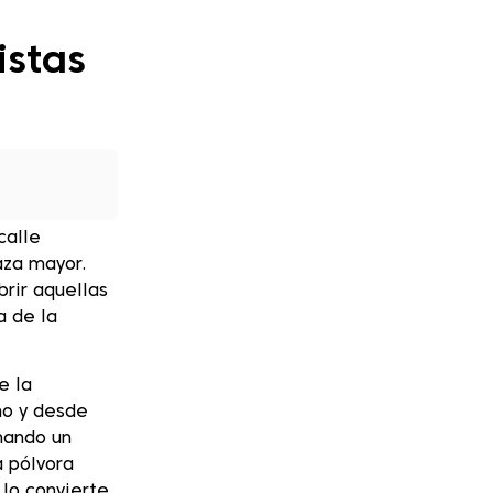
istas
calle
aza mayor.
brir aquellas
a de la
e la
mo y desde
mando un
a pólvora
lo convierte