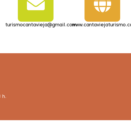
turismocantavieja@gmail.com
www.cantaviejaturismo.
 h.