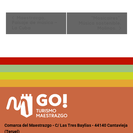
Navegación
Maestrazgo,
“Mosicaires”,
Paisaje de música –
del
Música sostenible.
La Cuba
Molinos.
Evento
Comarca del Maestrazgo • C/ Las Tres Baylias • 44140 Cantavieja
(Teruel)