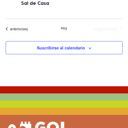
Sal de Casa
Eventos
Hoy
siguiente(s)
Eventos
anterior(es)
Suscribirse al calendario