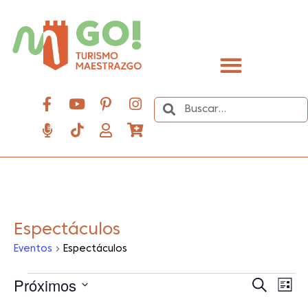
contenido
Descubre el Maestrazgo
Espectáculos
Eventos
Espectáculos
Próximos
Na
Nave
Buscar
Lista
de
Selecciona