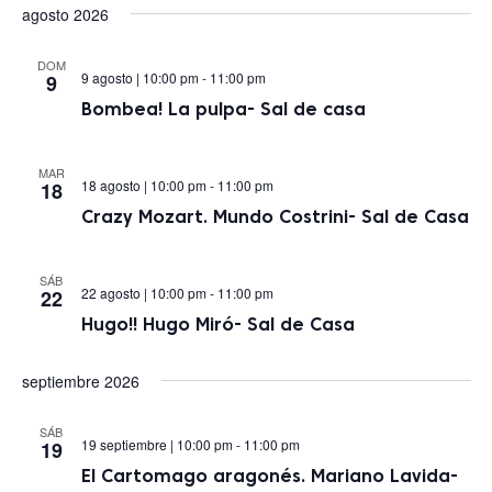
de
la
agosto 2026
vis
fecha.
búsq
de
DOM
9 agosto | 10:00 pm
-
11:00 pm
9
Ev
y
Bombea! La pulpa- Sal de casa
vista
MAR
de
18 agosto | 10:00 pm
-
11:00 pm
18
Even
Crazy Mozart. Mundo Costrini- Sal de Casa
SÁB
22 agosto | 10:00 pm
-
11:00 pm
22
Hugo!! Hugo Miró- Sal de Casa
septiembre 2026
SÁB
19 septiembre | 10:00 pm
-
11:00 pm
19
El Cartomago aragonés. Mariano Lavida-