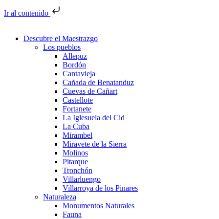
Ir al contenido
Descubre el Maestrazgo
Los pueblos
Allepuz
Bordón
Cantavieja
Cañada de Benatanduz
Cuevas de Cañart
Castellote
Fortanete
La Iglesuela del Cid
La Cuba
Mirambel
Miravete de la Sierra
Molinos
Pitarque
Tronchón
Villarluengo
Villarroya de los Pinares
Naturaleza
Monumentos Naturales
Fauna