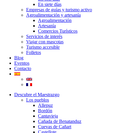
En siete días
Empresas de guías y turismo activo
Agroalimentación y artesanía
Agroalimentación
Artesanía
Comercios Turísticos
Servicios de interés
Viajar con mascotas
Turismo accesible
Folletos
Blog
Eventos
Contacto
Descubre el Maestrazgo
Los pueblos
Allepuz
Bordón
Cantavieja
Cañada de Benatanduz
Cuevas de Cañart
Castellote