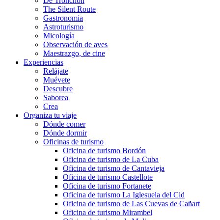
De Tronchón
The Silent Route
Gastronomía
Astroturismo
Micología
Observación de aves
Maestrazgo, de cine
Experiencias
Relájate
Muévete
Descubre
Saborea
Crea
Organiza tu viaje
Dónde comer
Dónde dormir
Oficinas de turismo
Oficina de turismo Bordón
Oficina de turismo de La Cuba
Oficina de turismo de Cantavieja
Oficina de turismo Castellote
Oficina de turismo Fortanete
Oficina de turismo La Iglesuela del Cid
Oficina de turismo de Las Cuevas de Cañart
Oficina de turismo Mirambel