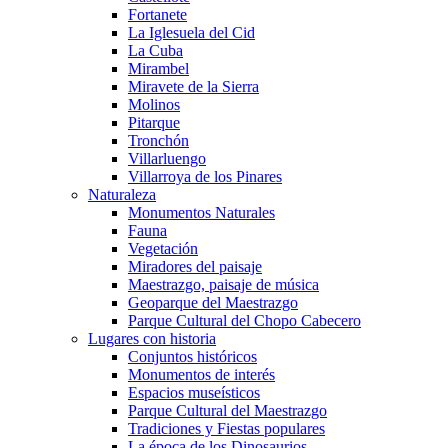
Fortanete
La Iglesuela del Cid
La Cuba
Mirambel
Miravete de la Sierra
Molinos
Pitarque
Tronchón
Villarluengo
Villarroya de los Pinares
Naturaleza
Monumentos Naturales
Fauna
Vegetación
Miradores del paisaje
Maestrazgo, paisaje de música
Geoparque del Maestrazgo
Parque Cultural del Chopo Cabecero
Lugares con historia
Conjuntos históricos
Monumentos de interés
Espacios museísticos
Parque Cultural del Maestrazgo
Tradiciones y Fiestas populares
La época de los Dinosaurios