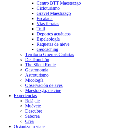
Centro BTT Maestrazgo
Cicloturismo
Gravel Maestrazgo
Escalada
Vías ferratas
Trail
Deportes acuáticos
Espeleología
Raquetas de nieve
Geocaching
Territorio Guerras Carlistas
De Tronchón
The Silent Route
Gastronomía
Astroturismo
Micología
Observación de aves
Maestrazgo, de cine
Experiencias
Relájate
Muévete
Descubre
Saborea
Crea
Organiza tu viaje