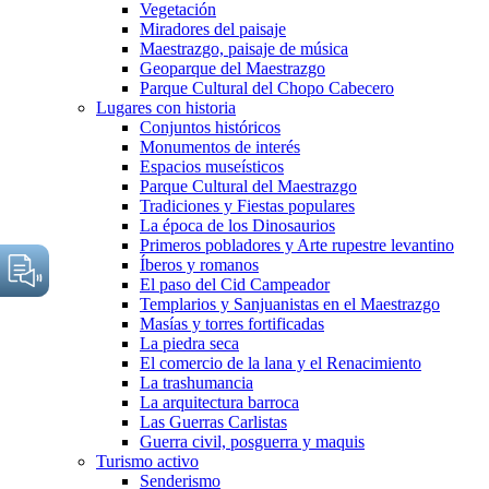
Vegetación
Miradores del paisaje
Maestrazgo, paisaje de música
Geoparque del Maestrazgo
Parque Cultural del Chopo Cabecero
Lugares con historia
Conjuntos históricos
Monumentos de interés
Espacios museísticos
Parque Cultural del Maestrazgo
Tradiciones y Fiestas populares
La época de los Dinosaurios
Primeros pobladores y Arte rupestre levantino
Íberos y romanos
El paso del Cid Campeador
Templarios y Sanjuanistas en el Maestrazgo
Masías y torres fortificadas
La piedra seca
El comercio de la lana y el Renacimiento
La trashumancia
La arquitectura barroca
Las Guerras Carlistas
Guerra civil, posguerra y maquis
Turismo activo
Senderismo