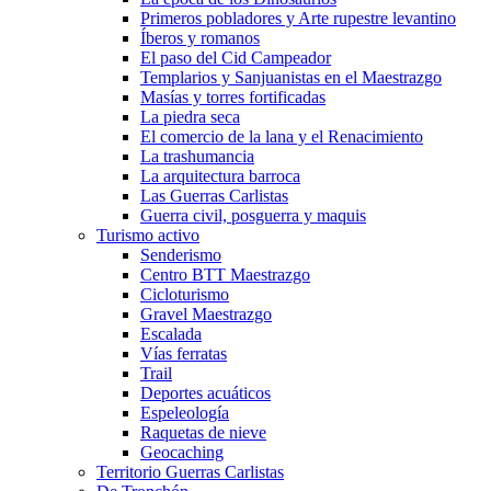
Primeros pobladores y Arte rupestre levantino
Íberos y romanos
El paso del Cid Campeador
Templarios y Sanjuanistas en el Maestrazgo
Masías y torres fortificadas
La piedra seca
El comercio de la lana y el Renacimiento
La trashumancia
La arquitectura barroca
Las Guerras Carlistas
Guerra civil, posguerra y maquis
Turismo activo
Senderismo
Centro BTT Maestrazgo
Cicloturismo
Gravel Maestrazgo
Escalada
Vías ferratas
Trail
Deportes acuáticos
Espeleología
Raquetas de nieve
Geocaching
Territorio Guerras Carlistas