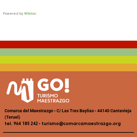
Powered by
Wikiloc
Comarca del Maestrazgo • C/ Las Tres Baylias • 44140 Cantavieja
(Teruel)
•
tel. 964 185 242
turismo@comarcamaestrazgo.org