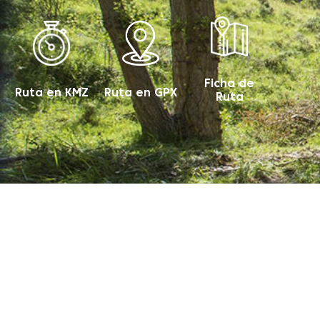
Ficha de
Ruta en GPX
Ruta en KMZ
Ruta