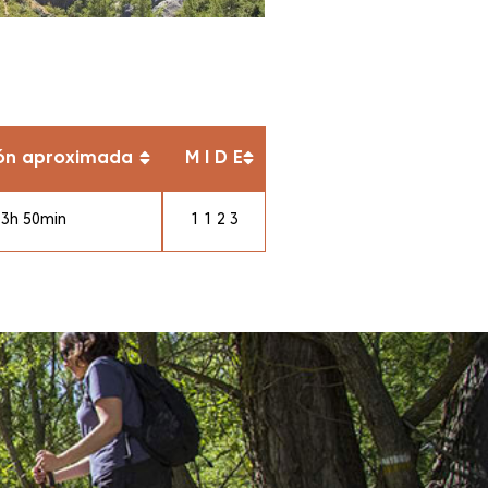
ón aproximada
M I D E
3h 50min
1 1 2 3