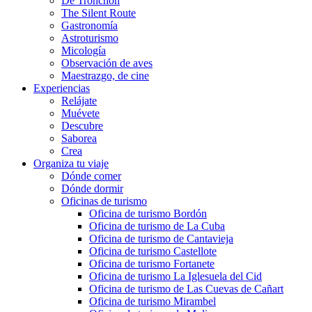
De Tronchón
The Silent Route
Gastronomía
Astroturismo
Micología
Observación de aves
Maestrazgo, de cine
Experiencias
Relájate
Muévete
Descubre
Saborea
Crea
Organiza tu viaje
Dónde comer
Dónde dormir
Oficinas de turismo
Oficina de turismo Bordón
Oficina de turismo de La Cuba
Oficina de turismo de Cantavieja
Oficina de turismo Castellote
Oficina de turismo Fortanete
Oficina de turismo La Iglesuela del Cid
Oficina de turismo de Las Cuevas de Cañart
Oficina de turismo Mirambel