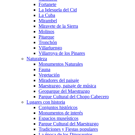
Fortanete
La Iglesuela del Cid
La Cuba
Mirambel
Miravete de la Sierra
Molinos
Pitarque
Tronchón
Villarluengo
Villarroya de los Pinares
Naturaleza
Monumentos Naturales
Fauna
Vegetación
Miradores del paisaje
Maestrazgo, paisaje de música
Geoparque del Maestrazgo
Parque Cultural del Chopo Cabecero
Lugares con historia
Conjuntos históricos
Monumentos de interés
Espacios museísticos
Parque Cultural del Maestrazgo
Tradiciones y Fiestas populares
La época de los Dinosaurios