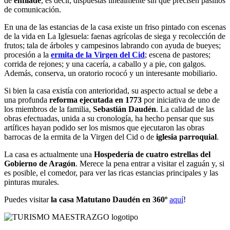
de
enfilade
, es decir, dispuestas linealmente sin que precisen pasillos
de comunicación.
En una de las estancias de la casa existe un friso pintado con escenas
de la vida en La Iglesuela: faenas agrícolas de siega y recolección de
frutos; tala de árboles y campesinos labrando con ayuda de bueyes;
procesión a la
ermita de la Virgen del Cid
;
escena de pastores;
corrida de rejones; y una cacería, a caballo y a pie, con galgos.
Además, conserva, un oratorio rococó y un interesante mobiliario.
Si bien la casa existía con anterioridad, su aspecto actual se debe a
una profunda
reforma ejecutada en 1773
por iniciativa de uno de
los miembros de la familia,
Sebastián Daudén
. La calidad de las
obras efectuadas, unida a su cronología, ha hecho pensar que sus
artífices hayan podido ser los mismos que ejecutaron las obras
barrocas de la ermita de la Virgen del Cid o de
iglesia parroquial
.
La casa es actualmente una
Hospedería de cuatro estrellas del
Gobierno de Aragón
. Merece la pena entrar a visitar el zaguán y, si
es posible, el comedor, para ver las ricas estancias principales y las
pinturas murales.
Puedes visitar
la casa Matutano Daudén en 360º
aquí
!