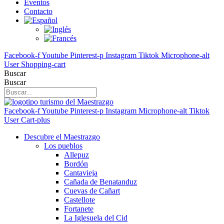
Eventos
Contacto
Facebook-f
Youtube
Pinterest-p
Instagram
Tiktok
Microphone-alt
User
Shopping-cart
Buscar
Buscar
Facebook-f
Youtube
Pinterest-p
Instagram
Microphone-alt
Tiktok
User
Cart-plus
Descubre el Maestrazgo
Los pueblos
Allepuz
Bordón
Cantavieja
Cañada de Benatanduz
Cuevas de Cañart
Castellote
Fortanete
La Iglesuela del Cid