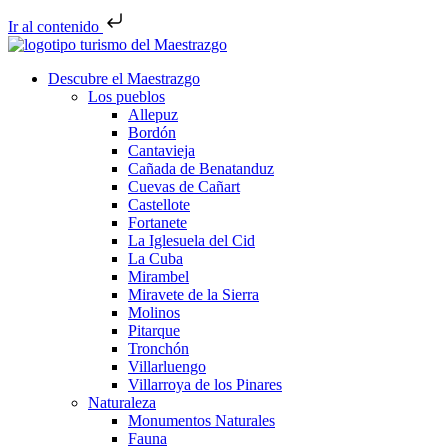
Ir al contenido
Descubre el Maestrazgo
Los pueblos
Allepuz
Bordón
Cantavieja
Cañada de Benatanduz
Cuevas de Cañart
Castellote
Fortanete
La Iglesuela del Cid
La Cuba
Mirambel
Miravete de la Sierra
Molinos
Pitarque
Tronchón
Villarluengo
Villarroya de los Pinares
Naturaleza
Monumentos Naturales
Fauna