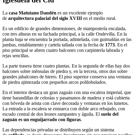
La
casa Matutano Daudén
es un excelente ejemplo
de
arquitectura palacial del siglo XVIII
en el medio rural.
Es un edificio de grandes dimensiones, de mampostería encalada,
con tres alturas en su fachada principal, a la calle Ondevilla. En la
planta baja se encuentra la portada, adintelada, con guirnaldas en las
jambas, entablamento y cartela tallada con la fecha de
1773
. En el
piso principal se abren cuatro balcones con carpintería labrada y
rejas sencillas.
La parte trasera tiene cuatro plantas. En la segunda de ellas hay dos
balcones sobre ménsulas de piedra y, en la tercera, otros dos sobre
grandes jabalcones de hierro. El piso superior conserva una ventana
de piedra ajimezada con pequeños arcos polilobulados.
En el interior destaca un gran zaguán con una escalera imperial, que
tiene barandillas de celosías y pasamanos de madera y está cubierta
con bóveda de arista con clave decorada y ventanas en los lunetos.
La entrada a la escalera se enmarca con doble arco rebajado, con
escudo central de dos leones rampantes y águila. El
suelo del
zaguán es un enguijarrado con figuras
.
Las dependencias privadas se distribuyen según un sistema