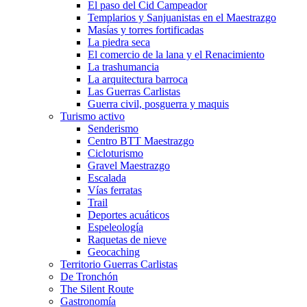
El paso del Cid Campeador
Templarios y Sanjuanistas en el Maestrazgo
Masías y torres fortificadas
La piedra seca
El comercio de la lana y el Renacimiento
La trashumancia
La arquitectura barroca
Las Guerras Carlistas
Guerra civil, posguerra y maquis
Turismo activo
Senderismo
Centro BTT Maestrazgo
Cicloturismo
Gravel Maestrazgo
Escalada
Vías ferratas
Trail
Deportes acuáticos
Espeleología
Raquetas de nieve
Geocaching
Territorio Guerras Carlistas
De Tronchón
The Silent Route
Gastronomía