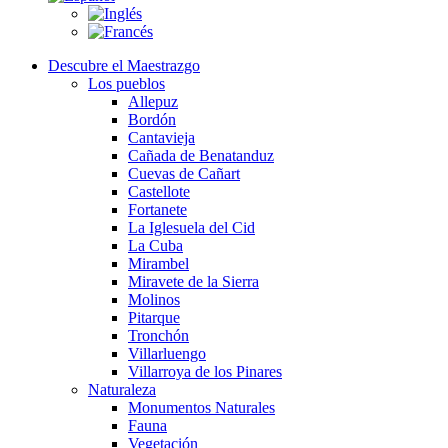
Descubre el Maestrazgo
Los pueblos
Allepuz
Bordón
Cantavieja
Cañada de Benatanduz
Cuevas de Cañart
Castellote
Fortanete
La Iglesuela del Cid
La Cuba
Mirambel
Miravete de la Sierra
Molinos
Pitarque
Tronchón
Villarluengo
Villarroya de los Pinares
Naturaleza
Monumentos Naturales
Fauna
Vegetación