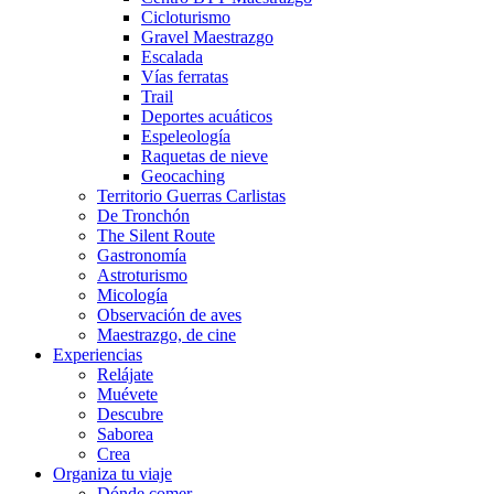
Cicloturismo
Gravel Maestrazgo
Escalada
Vías ferratas
Trail
Deportes acuáticos
Espeleología
Raquetas de nieve
Geocaching
Territorio Guerras Carlistas
De Tronchón
The Silent Route
Gastronomía
Astroturismo
Micología
Observación de aves
Maestrazgo, de cine
Experiencias
Relájate
Muévete
Descubre
Saborea
Crea
Organiza tu viaje
Dónde comer