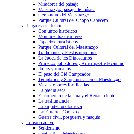
Miradores del paisaje
Maestrazgo, paisaje de música
Geoparque del Maestrazgo
Parque Cultural del Chopo Cabecero
Lugares con historia
Conjuntos históricos
Monumentos de interés
Espacios museísticos
Parque Cultural del Maestrazgo
Tradiciones y Fiestas populares
La época de los Dinosaurios
Primeros pobladores y Arte rupestre levantino
Íberos y romanos
El paso del Cid Campeador
Templarios y Sanjuanistas en el Maestrazgo
Masías y torres fortificadas
La piedra seca
El comercio de la lana y el Renacimiento
La trashumancia
La arquitectura barroca
Las Guerras Carlistas
Guerra civil, posguerra y maquis
Turismo activo
Senderismo
Centro BTT Maestrazgo