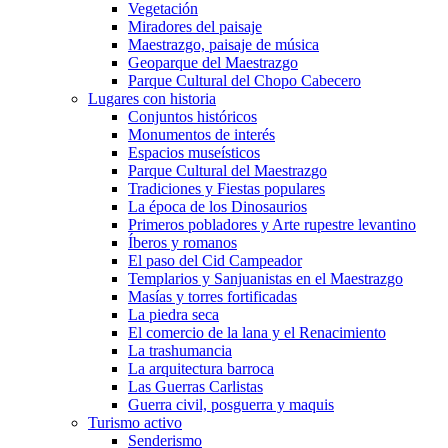
Vegetación
Miradores del paisaje
Maestrazgo, paisaje de música
Geoparque del Maestrazgo
Parque Cultural del Chopo Cabecero
Lugares con historia
Conjuntos históricos
Monumentos de interés
Espacios museísticos
Parque Cultural del Maestrazgo
Tradiciones y Fiestas populares
La época de los Dinosaurios
Primeros pobladores y Arte rupestre levantino
Íberos y romanos
El paso del Cid Campeador
Templarios y Sanjuanistas en el Maestrazgo
Masías y torres fortificadas
La piedra seca
El comercio de la lana y el Renacimiento
La trashumancia
La arquitectura barroca
Las Guerras Carlistas
Guerra civil, posguerra y maquis
Turismo activo
Senderismo