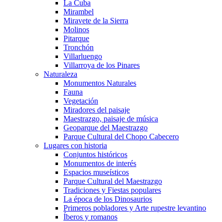
La Cuba
Mirambel
Miravete de la Sierra
Molinos
Pitarque
Tronchón
Villarluengo
Villarroya de los Pinares
Naturaleza
Monumentos Naturales
Fauna
Vegetación
Miradores del paisaje
Maestrazgo, paisaje de música
Geoparque del Maestrazgo
Parque Cultural del Chopo Cabecero
Lugares con historia
Conjuntos históricos
Monumentos de interés
Espacios museísticos
Parque Cultural del Maestrazgo
Tradiciones y Fiestas populares
La época de los Dinosaurios
Primeros pobladores y Arte rupestre levantino
Íberos y romanos