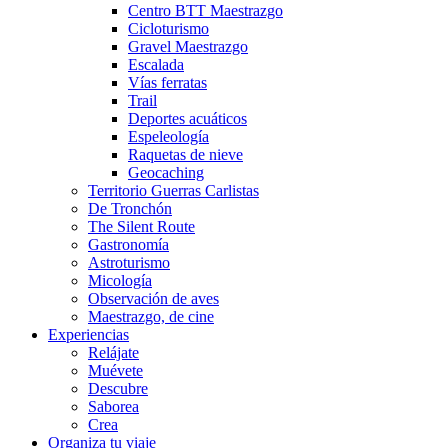
Centro BTT Maestrazgo
Cicloturismo
Gravel Maestrazgo
Escalada
Vías ferratas
Trail
Deportes acuáticos
Espeleología
Raquetas de nieve
Geocaching
Territorio Guerras Carlistas
De Tronchón
The Silent Route
Gastronomía
Astroturismo
Micología
Observación de aves
Maestrazgo, de cine
Experiencias
Relájate
Muévete
Descubre
Saborea
Crea
Organiza tu viaje