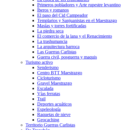
Primeros pobladores y Arte rupestre levantino
Íberos y romanos
El paso del Cid Campeador
Templarios y Sanjuanistas en el Maestrazgo
Masías y torres fortificadas
La piedra seca
El comercio de la lana y el Renacimiento
La trashumancia
La arquitectura barroca
Las Guerras Carlistas
Guerra civil, posguerra y maquis
Turismo activo
Senderismo
Centro BTT Maestrazgo
Cicloturismo
Gravel Maestrazgo
Escalada
Vías ferratas
Trail
Deportes acuáticos
Espeleología
Raquetas de nieve
Geocaching
Territorio Guerras Carlistas