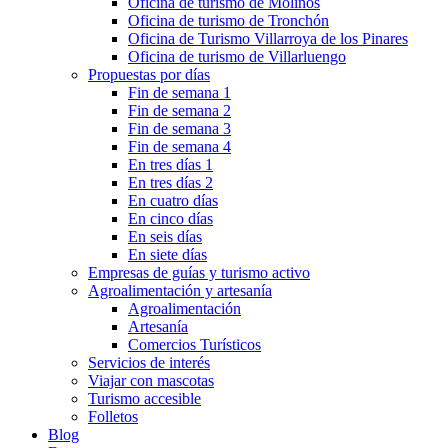
Oficina de turismo de Molinos
Oficina de turismo de Tronchón
Oficina de Turismo Villarroya de los Pinares
Oficina de turismo de Villarluengo
Propuestas por días
Fin de semana 1
Fin de semana 2
Fin de semana 3
Fin de semana 4
En tres días 1
En tres días 2
En cuatro días
En cinco días
En seis días
En siete días
Empresas de guías y turismo activo
Agroalimentación y artesanía
Agroalimentación
Artesanía
Comercios Turísticos
Servicios de interés
Viajar con mascotas
Turismo accesible
Folletos
Blog