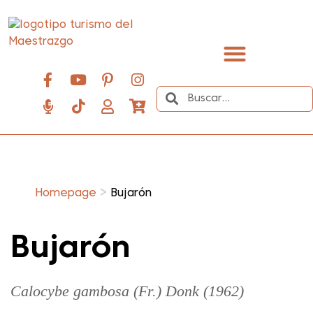
contenido
Descubre el Maestrazgo
>
Homepage
Bujarón
Bujarón
Calocybe gambosa (Fr.) Donk (1962)