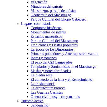
Vegetación
Miradores del paisaje
Maestrazgo, paisaje de música
Geoparque del Maestrazgo
Parque Cultural del Chopo Cabecero
Lugares con historia
Conjuntos históricos
Monumentos de interés
Espacios museísticos
Parque Cultural del Maestrazgo
Tradiciones y Fiestas populares
La época de los Dinosaurios
Primeros pobladores y Arte rupestre levantino
Íberos y romanos
El paso del Cid Campeador
Templarios y Sanjuanistas en el Maestrazgo
Masías y torres fortificadas
La piedra seca
El comercio de la lana y el Renacimiento
La trashumancia
La arquitectura barroca
Las Guerras Carlistas
Guerra civil, posguerra y maquis
Turismo activo
Senderismo