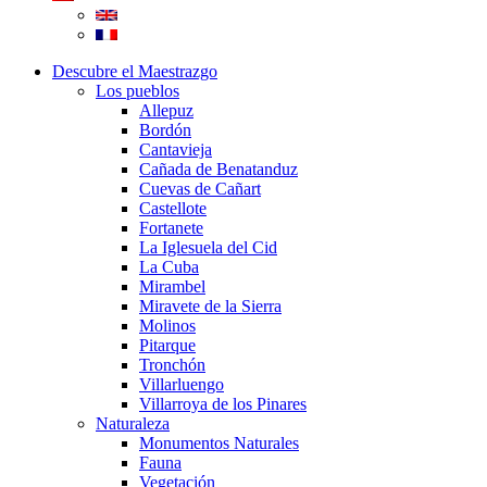
Descubre el Maestrazgo
Los pueblos
Allepuz
Bordón
Cantavieja
Cañada de Benatanduz
Cuevas de Cañart
Castellote
Fortanete
La Iglesuela del Cid
La Cuba
Mirambel
Miravete de la Sierra
Molinos
Pitarque
Tronchón
Villarluengo
Villarroya de los Pinares
Naturaleza
Monumentos Naturales
Fauna
Vegetación