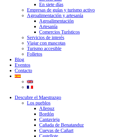
En siete días
Empresas de guías y turismo activo
Agroalimentación y artesanía
Agroalimentación
Artesanía
Comercios Turísticos
Servicios de interés
Viajar con mascotas
Turismo accesible
Folletos
Blog
Eventos
Contacto
Descubre el Maestrazgo
Los pueblos
Allepuz
Bordón
Cantavieja
Cañada de Benatanduz
Cuevas de Cañart
Castellote