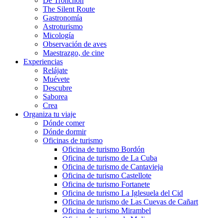
De Tronchón
The Silent Route
Gastronomía
Astroturismo
Micología
Observación de aves
Maestrazgo, de cine
Experiencias
Relájate
Muévete
Descubre
Saborea
Crea
Organiza tu viaje
Dónde comer
Dónde dormir
Oficinas de turismo
Oficina de turismo Bordón
Oficina de turismo de La Cuba
Oficina de turismo de Cantavieja
Oficina de turismo Castellote
Oficina de turismo Fortanete
Oficina de turismo La Iglesuela del Cid
Oficina de turismo de Las Cuevas de Cañart
Oficina de turismo Mirambel