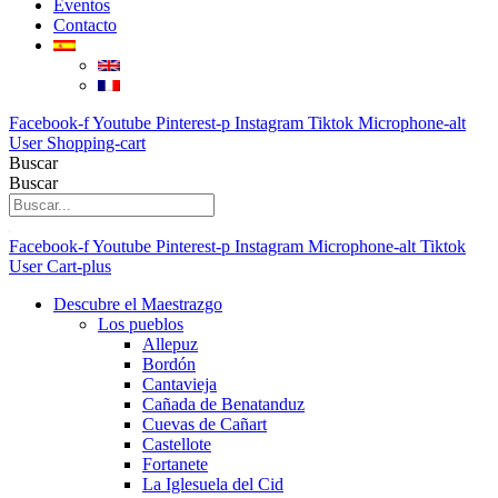
Eventos
Contacto
Facebook-f
Youtube
Pinterest-p
Instagram
Tiktok
Microphone-alt
User
Shopping-cart
Buscar
Buscar
Facebook-f
Youtube
Pinterest-p
Instagram
Microphone-alt
Tiktok
User
Cart-plus
Descubre el Maestrazgo
Los pueblos
Allepuz
Bordón
Cantavieja
Cañada de Benatanduz
Cuevas de Cañart
Castellote
Fortanete
La Iglesuela del Cid