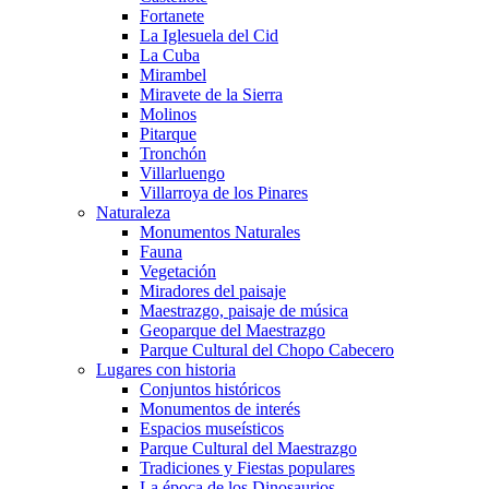
Fortanete
La Iglesuela del Cid
La Cuba
Mirambel
Miravete de la Sierra
Molinos
Pitarque
Tronchón
Villarluengo
Villarroya de los Pinares
Naturaleza
Monumentos Naturales
Fauna
Vegetación
Miradores del paisaje
Maestrazgo, paisaje de música
Geoparque del Maestrazgo
Parque Cultural del Chopo Cabecero
Lugares con historia
Conjuntos históricos
Monumentos de interés
Espacios museísticos
Parque Cultural del Maestrazgo
Tradiciones y Fiestas populares
La época de los Dinosaurios