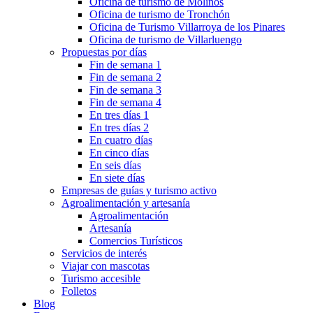
Oficina de turismo de Molinos
Oficina de turismo de Tronchón
Oficina de Turismo Villarroya de los Pinares
Oficina de turismo de Villarluengo
Propuestas por días
Fin de semana 1
Fin de semana 2
Fin de semana 3
Fin de semana 4
En tres días 1
En tres días 2
En cuatro días
En cinco días
En seis días
En siete días
Empresas de guías y turismo activo
Agroalimentación y artesanía
Agroalimentación
Artesanía
Comercios Turísticos
Servicios de interés
Viajar con mascotas
Turismo accesible
Folletos
Blog