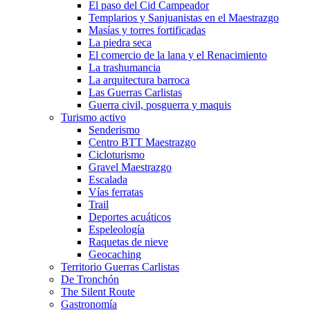
El paso del Cid Campeador
Templarios y Sanjuanistas en el Maestrazgo
Masías y torres fortificadas
La piedra seca
El comercio de la lana y el Renacimiento
La trashumancia
La arquitectura barroca
Las Guerras Carlistas
Guerra civil, posguerra y maquis
Turismo activo
Senderismo
Centro BTT Maestrazgo
Cicloturismo
Gravel Maestrazgo
Escalada
Vías ferratas
Trail
Deportes acuáticos
Espeleología
Raquetas de nieve
Geocaching
Territorio Guerras Carlistas
De Tronchón
The Silent Route
Gastronomía