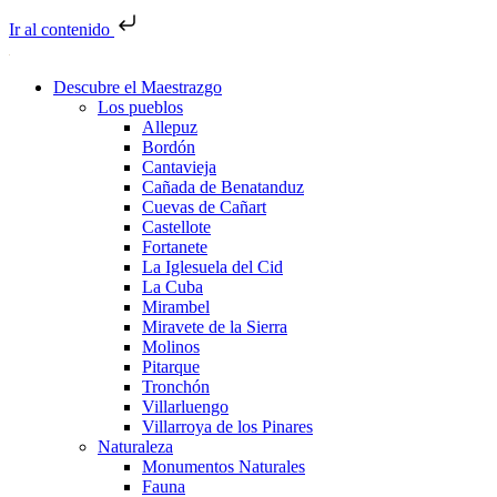
Ir al contenido
Descubre el Maestrazgo
Los pueblos
Allepuz
Bordón
Cantavieja
Cañada de Benatanduz
Cuevas de Cañart
Castellote
Fortanete
La Iglesuela del Cid
La Cuba
Mirambel
Miravete de la Sierra
Molinos
Pitarque
Tronchón
Villarluengo
Villarroya de los Pinares
Naturaleza
Monumentos Naturales
Fauna