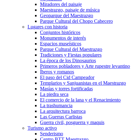
Miradores del paisaje
Maestrazgo, paisaje de música
Geoparque del Maestrazgo
Parque Cultural del Chopo Cabecero
Lugares con historia
Conjuntos históricos
Monumentos de interés
Espacios museísticos
Parque Cultural del Maestrazgo
Tradiciones y Fiestas populares
La época de los Dinosaurios
Primeros pobladores y Arte rupestre levantino
Íberos y romanos
El paso del Cid Campeador
Templarios y Sanjuanistas en el Maestrazgo
Masías y torres fortificadas
La piedra seca
El comercio de la lana y el Renacimiento
La trashumancia
La arquitectura barroca
Las Guerras Carlistas
Guerra civil, posguerra y maquis
Turismo activo
Senderismo
Centro BTT Maestrazgo