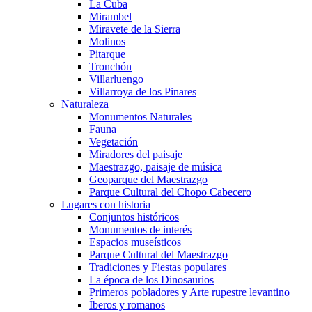
La Cuba
Mirambel
Miravete de la Sierra
Molinos
Pitarque
Tronchón
Villarluengo
Villarroya de los Pinares
Naturaleza
Monumentos Naturales
Fauna
Vegetación
Miradores del paisaje
Maestrazgo, paisaje de música
Geoparque del Maestrazgo
Parque Cultural del Chopo Cabecero
Lugares con historia
Conjuntos históricos
Monumentos de interés
Espacios museísticos
Parque Cultural del Maestrazgo
Tradiciones y Fiestas populares
La época de los Dinosaurios
Primeros pobladores y Arte rupestre levantino
Íberos y romanos