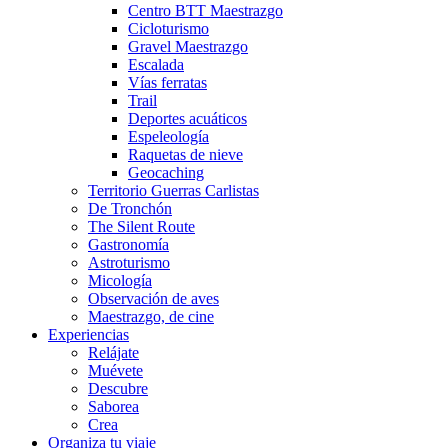
Centro BTT Maestrazgo
Cicloturismo
Gravel Maestrazgo
Escalada
Vías ferratas
Trail
Deportes acuáticos
Espeleología
Raquetas de nieve
Geocaching
Territorio Guerras Carlistas
De Tronchón
The Silent Route
Gastronomía
Astroturismo
Micología
Observación de aves
Maestrazgo, de cine
Experiencias
Relájate
Muévete
Descubre
Saborea
Crea
Organiza tu viaje