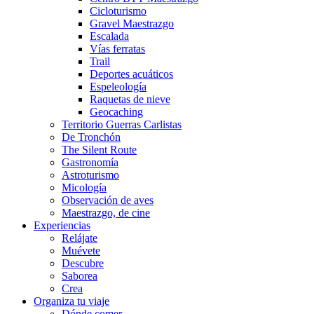
Cicloturismo
Gravel Maestrazgo
Escalada
Vías ferratas
Trail
Deportes acuáticos
Espeleología
Raquetas de nieve
Geocaching
Territorio Guerras Carlistas
De Tronchón
The Silent Route
Gastronomía
Astroturismo
Micología
Observación de aves
Maestrazgo, de cine
Experiencias
Relájate
Muévete
Descubre
Saborea
Crea
Organiza tu viaje
Dónde comer