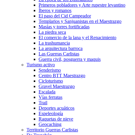
Primeros pobladores y Arte rupestre levantino
Íberos y romanos
El paso del Cid Campeador
Templarios y Sanjuanistas en el Maestrazgo
Masías y torres fortificadas
La piedra seca
El comercio de la lana y el Renacimiento
La trashumancia
La arquitectura barroca
Las Guerras Carlistas
Guerra civil, posguerra y maquis
Turismo activo
Senderismo
Centro BTT Maestrazgo
Cicloturismo
Gravel Maestrazgo
Escalada
Vías ferratas
Trail
Deportes acuáticos
Espeleología
Raquetas de nieve
Geocaching
Territorio Guerras Carlistas