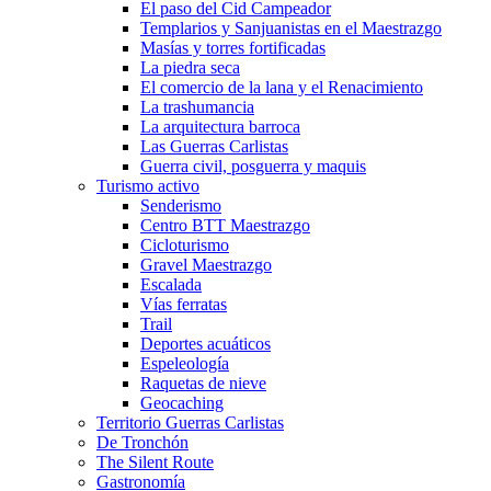
El paso del Cid Campeador
Templarios y Sanjuanistas en el Maestrazgo
Masías y torres fortificadas
La piedra seca
El comercio de la lana y el Renacimiento
La trashumancia
La arquitectura barroca
Las Guerras Carlistas
Guerra civil, posguerra y maquis
Turismo activo
Senderismo
Centro BTT Maestrazgo
Cicloturismo
Gravel Maestrazgo
Escalada
Vías ferratas
Trail
Deportes acuáticos
Espeleología
Raquetas de nieve
Geocaching
Territorio Guerras Carlistas
De Tronchón
The Silent Route
Gastronomía