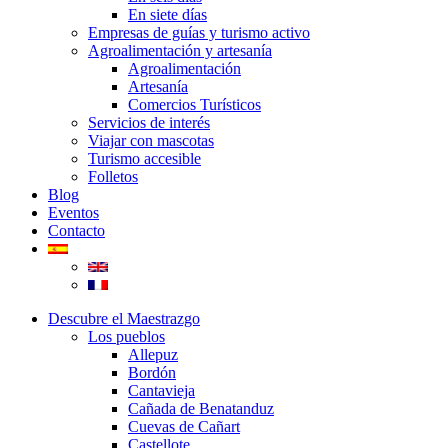
En siete días
Empresas de guías y turismo activo
Agroalimentación y artesanía
Agroalimentación
Artesanía
Comercios Turísticos
Servicios de interés
Viajar con mascotas
Turismo accesible
Folletos
Blog
Eventos
Contacto
Descubre el Maestrazgo
Los pueblos
Allepuz
Bordón
Cantavieja
Cañada de Benatanduz
Cuevas de Cañart
Castellote