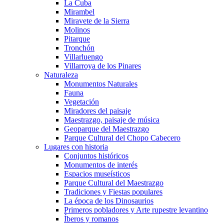
La Cuba
Mirambel
Miravete de la Sierra
Molinos
Pitarque
Tronchón
Villarluengo
Villarroya de los Pinares
Naturaleza
Monumentos Naturales
Fauna
Vegetación
Miradores del paisaje
Maestrazgo, paisaje de música
Geoparque del Maestrazgo
Parque Cultural del Chopo Cabecero
Lugares con historia
Conjuntos históricos
Monumentos de interés
Espacios museísticos
Parque Cultural del Maestrazgo
Tradiciones y Fiestas populares
La época de los Dinosaurios
Primeros pobladores y Arte rupestre levantino
Íberos y romanos