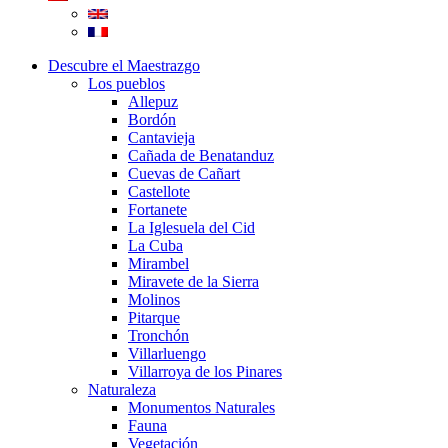
Descubre el Maestrazgo
Los pueblos
Allepuz
Bordón
Cantavieja
Cañada de Benatanduz
Cuevas de Cañart
Castellote
Fortanete
La Iglesuela del Cid
La Cuba
Mirambel
Miravete de la Sierra
Molinos
Pitarque
Tronchón
Villarluengo
Villarroya de los Pinares
Naturaleza
Monumentos Naturales
Fauna
Vegetación