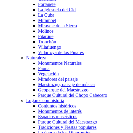
Fortanete
La Iglesuela del Cid
La Cuba
Mirambel
Miravete de la Sierra
Molinos
Pitarque
Tronchón
Villarluengo
Villarroya de los Pinares
Naturaleza
Monumentos Naturales
Fauna
Vegetación
Miradores del paisaje
Maestrazgo, paisaje de música
Geoparque del Maestrazgo
Parque Cultural del Chopo Cabecero
Lugares con historia
Conjuntos históricos
Monumentos de interés
Espacios museísticos
Parque Cultural del Maestrazgo
Tradiciones y Fiestas populares
La época de los Dinosaurios