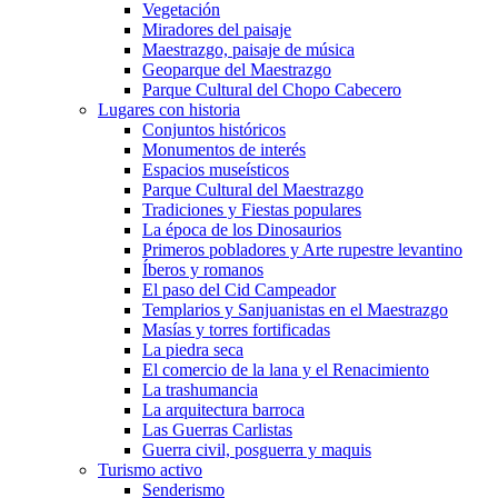
Vegetación
Miradores del paisaje
Maestrazgo, paisaje de música
Geoparque del Maestrazgo
Parque Cultural del Chopo Cabecero
Lugares con historia
Conjuntos históricos
Monumentos de interés
Espacios museísticos
Parque Cultural del Maestrazgo
Tradiciones y Fiestas populares
La época de los Dinosaurios
Primeros pobladores y Arte rupestre levantino
Íberos y romanos
El paso del Cid Campeador
Templarios y Sanjuanistas en el Maestrazgo
Masías y torres fortificadas
La piedra seca
El comercio de la lana y el Renacimiento
La trashumancia
La arquitectura barroca
Las Guerras Carlistas
Guerra civil, posguerra y maquis
Turismo activo
Senderismo