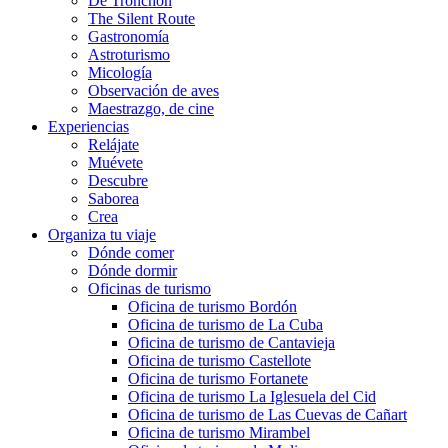
De Tronchón
The Silent Route
Gastronomía
Astroturismo
Micología
Observación de aves
Maestrazgo, de cine
Experiencias
Relájate
Muévete
Descubre
Saborea
Crea
Organiza tu viaje
Dónde comer
Dónde dormir
Oficinas de turismo
Oficina de turismo Bordón
Oficina de turismo de La Cuba
Oficina de turismo de Cantavieja
Oficina de turismo Castellote
Oficina de turismo Fortanete
Oficina de turismo La Iglesuela del Cid
Oficina de turismo de Las Cuevas de Cañart
Oficina de turismo Mirambel