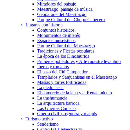
Miradores del paisaje
Maestrazgo, paisaje de música
Geoparque del Maestrazgo
Parque Cultural del Chopo Cabecero
Lugares con historia
Conjuntos históricos
Monumentos de interés
Espacios museísticos
Parque Cultural del Maestrazgo
Tradiciones y Fiestas populares
La época de los Dinosaurios
Primeros pobladores y Arte rupestre levantino
Íberos y romanos
El paso del Cid Campeador
Templarios y Sanjuanistas en el Maestrazgo
Masías y torres fortificadas
La piedra seca
El comercio de la lana y el Renacimiento
La trashumancia
La arquitectura barroca
Las Guerras Carlistas
Guerra civil, posguerra y maquis
Turismo activo
Senderismo
Centro BTT Maestrazgo