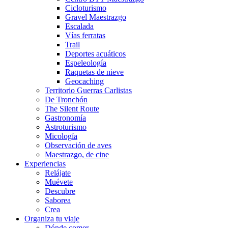
Cicloturismo
Gravel Maestrazgo
Escalada
Vías ferratas
Trail
Deportes acuáticos
Espeleología
Raquetas de nieve
Geocaching
Territorio Guerras Carlistas
De Tronchón
The Silent Route
Gastronomía
Astroturismo
Micología
Observación de aves
Maestrazgo, de cine
Experiencias
Relájate
Muévete
Descubre
Saborea
Crea
Organiza tu viaje
Dónde comer