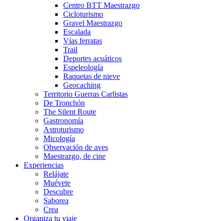
Centro BTT Maestrazgo
Cicloturismo
Gravel Maestrazgo
Escalada
Vías ferratas
Trail
Deportes acuáticos
Espeleología
Raquetas de nieve
Geocaching
Territorio Guerras Carlistas
De Tronchón
The Silent Route
Gastronomía
Astroturismo
Micología
Observación de aves
Maestrazgo, de cine
Experiencias
Relájate
Muévete
Descubre
Saborea
Crea
Organiza tu viaje