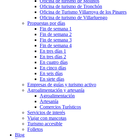
Oficina de turismo de Molinos
Oficina de turismo de Tronchón
Oficina de Turismo Villarroya de los Pinares
Oficina de turismo de Villarluengo
Propuestas por días
Fin de semana 1
Fin de semana 2
Fin de semana 3
Fin de semana 4
En tres días 1
En tres días 2
En cuatro días
En cinco días
En seis días
En siete días
Empresas de guías y turismo activo
Agroalimentación y artesanía
Agroalimentación
Artesanía
Comercios Turísticos
Servicios de interés
Viajar con mascotas
Turismo accesible
Folletos
Blog