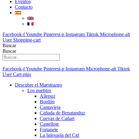
Eventos
Contacto
Facebook-f
Youtube
Pinterest-p
Instagram
Tiktok
Microphone-alt
User
Shopping-cart
Buscar
Buscar
Facebook-f
Youtube
Pinterest-p
Instagram
Microphone-alt
Tiktok
User
Cart-plus
Descubre el Maestrazgo
Los pueblos
Allepuz
Bordón
Cantavieja
Cañada de Benatanduz
Cuevas de Cañart
Castellote
Fortanete
La Iglesuela del Cid