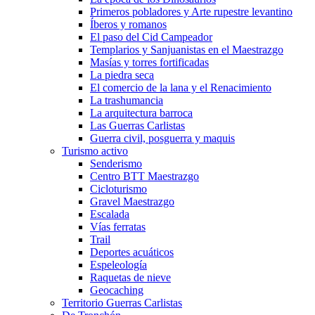
Primeros pobladores y Arte rupestre levantino
Íberos y romanos
El paso del Cid Campeador
Templarios y Sanjuanistas en el Maestrazgo
Masías y torres fortificadas
La piedra seca
El comercio de la lana y el Renacimiento
La trashumancia
La arquitectura barroca
Las Guerras Carlistas
Guerra civil, posguerra y maquis
Turismo activo
Senderismo
Centro BTT Maestrazgo
Cicloturismo
Gravel Maestrazgo
Escalada
Vías ferratas
Trail
Deportes acuáticos
Espeleología
Raquetas de nieve
Geocaching
Territorio Guerras Carlistas