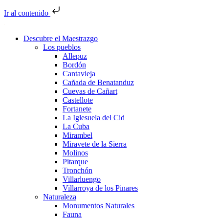
Ir al contenido
Descubre el Maestrazgo
Los pueblos
Allepuz
Bordón
Cantavieja
Cañada de Benatanduz
Cuevas de Cañart
Castellote
Fortanete
La Iglesuela del Cid
La Cuba
Mirambel
Miravete de la Sierra
Molinos
Pitarque
Tronchón
Villarluengo
Villarroya de los Pinares
Naturaleza
Monumentos Naturales
Fauna