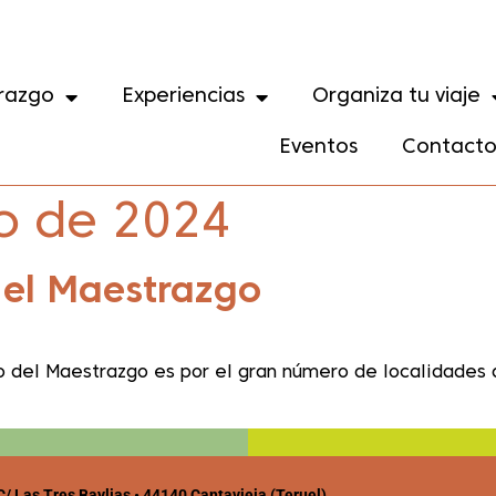
razgo
Experiencias
Organiza tu viaje
Eventos
Contact
o de 2024
 el Maestrazgo
o del Maestrazgo es por el gran número de localidades 
/ Las Tres Baylias • 44140 Cantavieja (Teruel)