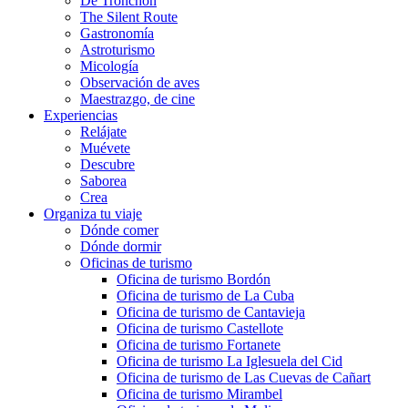
De Tronchón
The Silent Route
Gastronomía
Astroturismo
Micología
Observación de aves
Maestrazgo, de cine
Experiencias
Relájate
Muévete
Descubre
Saborea
Crea
Organiza tu viaje
Dónde comer
Dónde dormir
Oficinas de turismo
Oficina de turismo Bordón
Oficina de turismo de La Cuba
Oficina de turismo de Cantavieja
Oficina de turismo Castellote
Oficina de turismo Fortanete
Oficina de turismo La Iglesuela del Cid
Oficina de turismo de Las Cuevas de Cañart
Oficina de turismo Mirambel