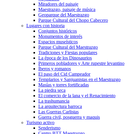
Miradores del paisaje
Maestrazgo, paisaje de música
Geoparque del Maestrazgo
Parque Cultural del Chopo Cabecero
Lugares con historia
Conjuntos históricos
Monumentos de interés
Espacios museísticos
Parque Cultural del Maestrazgo
Tradiciones y Fiestas populares
La época de los Dinosaurios
Primeros pobladores y Arte rupestre levantino
Íberos y romanos
El paso del Cid Campeador
Templarios y Sanjuanistas en el Maestrazgo
Masías y torres fortificadas
La piedra seca
El comercio de la lana y el Renacimiento
La trashumancia
La arquitectura barroca
Las Guerras Carlistas
Guerra civil, posguerra y maquis
Turismo activo
Senderismo
Centro BTT Maestrazgo