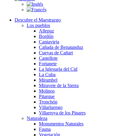
Descubre el Maestrazgo
Los pueblos
Allepuz
Bordón
Cantavieja
Cañada de Benatanduz
Cuevas de Cañart
Castellote
Fortanete
La Iglesuela del Cid
La Cuba
Mirambel
Miravete de la Sierra
Molinos
Pitarque
Tronchón
Villarluengo
Villarroya de los Pinares
Naturaleza
Monumentos Naturales
Fauna
Vegetación