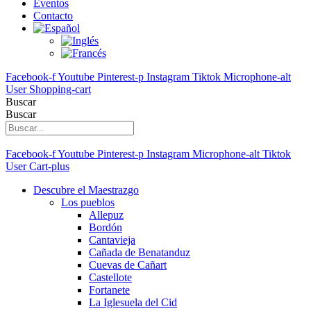
Eventos
Contacto
Facebook-f
Youtube
Pinterest-p
Instagram
Tiktok
Microphone-alt
User
Shopping-cart
Buscar
Buscar
Facebook-f
Youtube
Pinterest-p
Instagram
Microphone-alt
Tiktok
User
Cart-plus
Descubre el Maestrazgo
Los pueblos
Allepuz
Bordón
Cantavieja
Cañada de Benatanduz
Cuevas de Cañart
Castellote
Fortanete
La Iglesuela del Cid