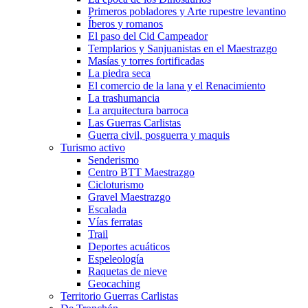
Primeros pobladores y Arte rupestre levantino
Íberos y romanos
El paso del Cid Campeador
Templarios y Sanjuanistas en el Maestrazgo
Masías y torres fortificadas
La piedra seca
El comercio de la lana y el Renacimiento
La trashumancia
La arquitectura barroca
Las Guerras Carlistas
Guerra civil, posguerra y maquis
Turismo activo
Senderismo
Centro BTT Maestrazgo
Cicloturismo
Gravel Maestrazgo
Escalada
Vías ferratas
Trail
Deportes acuáticos
Espeleología
Raquetas de nieve
Geocaching
Territorio Guerras Carlistas