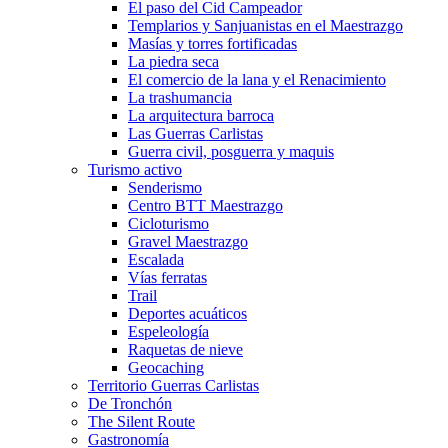
El paso del Cid Campeador
Templarios y Sanjuanistas en el Maestrazgo
Masías y torres fortificadas
La piedra seca
El comercio de la lana y el Renacimiento
La trashumancia
La arquitectura barroca
Las Guerras Carlistas
Guerra civil, posguerra y maquis
Turismo activo
Senderismo
Centro BTT Maestrazgo
Cicloturismo
Gravel Maestrazgo
Escalada
Vías ferratas
Trail
Deportes acuáticos
Espeleología
Raquetas de nieve
Geocaching
Territorio Guerras Carlistas
De Tronchón
The Silent Route
Gastronomía