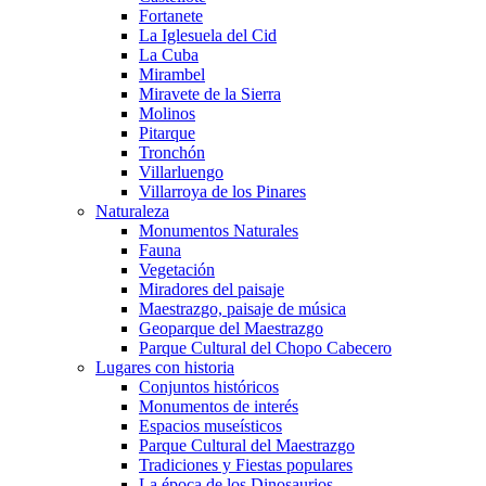
Fortanete
La Iglesuela del Cid
La Cuba
Mirambel
Miravete de la Sierra
Molinos
Pitarque
Tronchón
Villarluengo
Villarroya de los Pinares
Naturaleza
Monumentos Naturales
Fauna
Vegetación
Miradores del paisaje
Maestrazgo, paisaje de música
Geoparque del Maestrazgo
Parque Cultural del Chopo Cabecero
Lugares con historia
Conjuntos históricos
Monumentos de interés
Espacios museísticos
Parque Cultural del Maestrazgo
Tradiciones y Fiestas populares
La época de los Dinosaurios