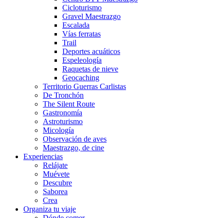
Cicloturismo
Gravel Maestrazgo
Escalada
Vías ferratas
Trail
Deportes acuáticos
Espeleología
Raquetas de nieve
Geocaching
Territorio Guerras Carlistas
De Tronchón
The Silent Route
Gastronomía
Astroturismo
Micología
Observación de aves
Maestrazgo, de cine
Experiencias
Relájate
Muévete
Descubre
Saborea
Crea
Organiza tu viaje
Dónde comer