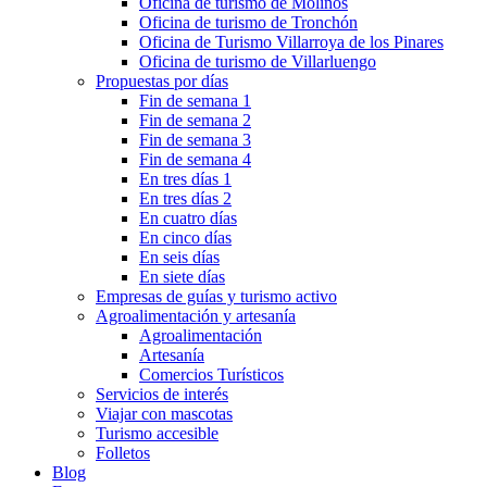
Oficina de turismo de Molinos
Oficina de turismo de Tronchón
Oficina de Turismo Villarroya de los Pinares
Oficina de turismo de Villarluengo
Propuestas por días
Fin de semana 1
Fin de semana 2
Fin de semana 3
Fin de semana 4
En tres días 1
En tres días 2
En cuatro días
En cinco días
En seis días
En siete días
Empresas de guías y turismo activo
Agroalimentación y artesanía
Agroalimentación
Artesanía
Comercios Turísticos
Servicios de interés
Viajar con mascotas
Turismo accesible
Folletos
Blog