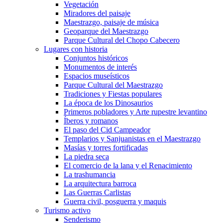
Vegetación
Miradores del paisaje
Maestrazgo, paisaje de música
Geoparque del Maestrazgo
Parque Cultural del Chopo Cabecero
Lugares con historia
Conjuntos históricos
Monumentos de interés
Espacios museísticos
Parque Cultural del Maestrazgo
Tradiciones y Fiestas populares
La época de los Dinosaurios
Primeros pobladores y Arte rupestre levantino
Íberos y romanos
El paso del Cid Campeador
Templarios y Sanjuanistas en el Maestrazgo
Masías y torres fortificadas
La piedra seca
El comercio de la lana y el Renacimiento
La trashumancia
La arquitectura barroca
Las Guerras Carlistas
Guerra civil, posguerra y maquis
Turismo activo
Senderismo