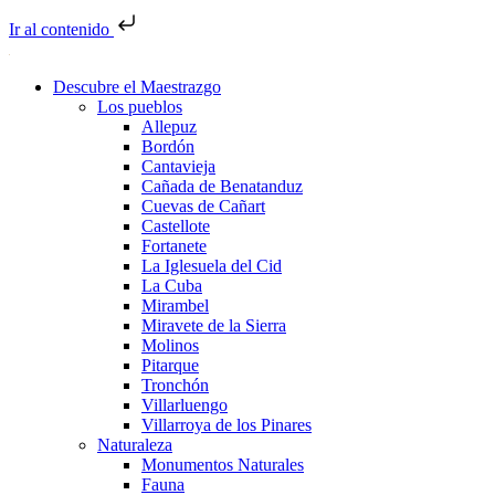
Ir al contenido
Descubre el Maestrazgo
Los pueblos
Allepuz
Bordón
Cantavieja
Cañada de Benatanduz
Cuevas de Cañart
Castellote
Fortanete
La Iglesuela del Cid
La Cuba
Mirambel
Miravete de la Sierra
Molinos
Pitarque
Tronchón
Villarluengo
Villarroya de los Pinares
Naturaleza
Monumentos Naturales
Fauna