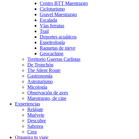
Centro BTT Maestrazgo
Cicloturismo
Gravel Maestrazgo
Escalada
Vías ferratas
Trail
Deportes acuáticos
Espeleología
Raquetas de nieve
Geocaching
Territorio Guerras Carlistas
De Tronchón
The Silent Route
Gastronomía
Astroturismo
Micología
Observación de aves
Maestrazgo, de cine
Experiencias
Relájate
Muévete
Descubre
Saborea
Crea
Organiza tu viaje