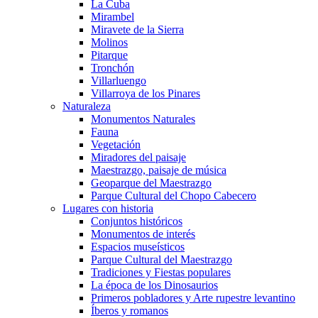
La Cuba
Mirambel
Miravete de la Sierra
Molinos
Pitarque
Tronchón
Villarluengo
Villarroya de los Pinares
Naturaleza
Monumentos Naturales
Fauna
Vegetación
Miradores del paisaje
Maestrazgo, paisaje de música
Geoparque del Maestrazgo
Parque Cultural del Chopo Cabecero
Lugares con historia
Conjuntos históricos
Monumentos de interés
Espacios museísticos
Parque Cultural del Maestrazgo
Tradiciones y Fiestas populares
La época de los Dinosaurios
Primeros pobladores y Arte rupestre levantino
Íberos y romanos