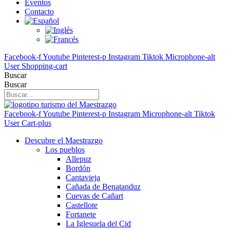
Eventos
Contacto
Facebook-f
Youtube
Pinterest-p
Instagram
Tiktok
Microphone-alt
User
Shopping-cart
Buscar
Buscar
Facebook-f
Youtube
Pinterest-p
Instagram
Microphone-alt
Tiktok
User
Cart-plus
Descubre el Maestrazgo
Los pueblos
Allepuz
Bordón
Cantavieja
Cañada de Benatanduz
Cuevas de Cañart
Castellote
Fortanete
La Iglesuela del Cid