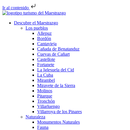
Ir al contenido
Descubre el Maestrazgo
Los pueblos
Allepuz
Bordón
Cantavieja
Cañada de Benatanduz
Cuevas de Cañart
Castellote
Fortanete
La Iglesuela del Cid
La Cuba
Mirambel
Miravete de la Sierra
Molinos
Pitarque
Tronchón
Villarluengo
Villarroya de los Pinares
Naturaleza
Monumentos Naturales
Fauna