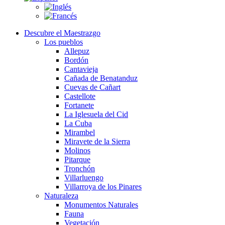
Descubre el Maestrazgo
Los pueblos
Allepuz
Bordón
Cantavieja
Cañada de Benatanduz
Cuevas de Cañart
Castellote
Fortanete
La Iglesuela del Cid
La Cuba
Mirambel
Miravete de la Sierra
Molinos
Pitarque
Tronchón
Villarluengo
Villarroya de los Pinares
Naturaleza
Monumentos Naturales
Fauna
Vegetación