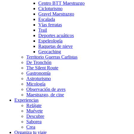
Centro BTT Maestrazgo
Cicloturismo
Gravel Maestrazgo
Escalada
Vías ferratas
Trail
Deportes acuáticos
Espeleología
Raquetas de nieve
Geocaching
Territorio Guerras Carlistas
De Tronchón
The Silent Route
Gastronomía
Astroturismo
Micología
Observación de aves
Maestrazgo, de cine
Experiencias
Relájate
Muévete
Descubre
Saborea
Crea
Organiza tu viaje