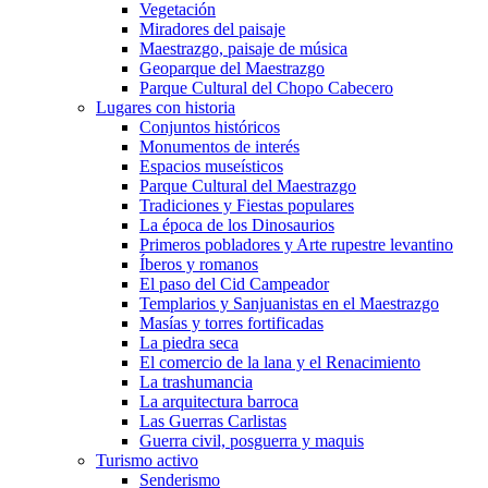
Vegetación
Miradores del paisaje
Maestrazgo, paisaje de música
Geoparque del Maestrazgo
Parque Cultural del Chopo Cabecero
Lugares con historia
Conjuntos históricos
Monumentos de interés
Espacios museísticos
Parque Cultural del Maestrazgo
Tradiciones y Fiestas populares
La época de los Dinosaurios
Primeros pobladores y Arte rupestre levantino
Íberos y romanos
El paso del Cid Campeador
Templarios y Sanjuanistas en el Maestrazgo
Masías y torres fortificadas
La piedra seca
El comercio de la lana y el Renacimiento
La trashumancia
La arquitectura barroca
Las Guerras Carlistas
Guerra civil, posguerra y maquis
Turismo activo
Senderismo