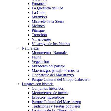
Fortanete
La Iglesuela del Cid
La Cuba
Mirambel
Miravete de la Sierra
Molinos
Pitarque
Tronchón
Villarluengo
Villarroya de los Pinares
Naturaleza
Monumentos Naturales
Fauna
Vegetación
Miradores del paisaje
Maestrazgo, paisaje de música
Geoparque del Maestrazgo
Parque Cultural del Chopo Cabecero
Lugares con historia
Conjuntos históricos
Monumentos de interés
Espacios museísticos
Parque Cultural del Maestrazgo
Tradiciones y Fiestas populares
La época de los Dinosaurios