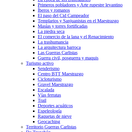
Primeros pobladores y Arte rupestre levantino
Íberos y romanos
El paso del Cid Campeador
Templarios y Sanjuanistas en el Maestrazgo
Masías y torres fortificadas
La piedra seca
El comercio de la lana y el Renacimiento
La trashumancia
La arquitectura barroca
Las Guerras Carlistas
Guerra civil, posguerra y maquis
Turismo activo
Senderismo
Centro BTT Maestrazgo
Cicloturismo
Gravel Maestrazgo
Escalada
Vías ferratas
Trail
Deportes acuáticos
Espeleología
Raquetas de nieve
Geocaching
Territorio Guerras Carlistas