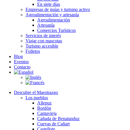
En siete días
Empresas de guías y turismo activo
Agroalimentación y artesanía
Agroalimentación
Artesanía
Comercios Turísticos
Servicios de interés
Viajar con mascotas
Turismo accesible
Folletos
Blog
Eventos
Contacto
Descubre el Maestrazgo
Los pueblos
Allepuz
Bordón
Cantavieja
Cañada de Benatanduz
Cuevas de Cañart
Castellote