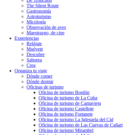
De Tronchón
The Silent Route
Gastronomía
Astroturismo
Micología
Observación de aves
Maestrazgo, de cine
Experiencias
Relájate
Muévete
Descubre
Saborea
Crea
Organiza tu viaje
Dónde comer
Dónde dormir
Oficinas de turismo
Oficina de turismo Bordón
Oficina de turismo de La Cuba
Oficina de turismo de Cantavieja
Oficina de turismo Castellote
Oficina de turismo Fortanete
Oficina de turismo La Iglesuela del Cid
Oficina de turismo de Las Cuevas de Cañart
Oficina de turismo Mirambel