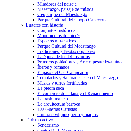
Miradores del paisaje
Maestrazgo, paisaje de música
Geoparque del Maestrazgo
Parque Cultural del Chopo Cabecero
Lugares con historia
Conjuntos históricos
Monumentos de interés
Espacios museísticos
Parque Cultural del Maestrazgo
Tradiciones y Fiestas populares
La época de los Dinosaurios
Primeros pobladores y Arte rupestre levantino
Íberos y romanos
El paso del Cid Campeador
Templarios y Sanjuanistas en el Maestrazgo
Masías y torres fortificadas
La piedra seca
El comercio de la lana y el Renacimiento
La trashumancia
La arquitectura barroca
Las Guerras Carlistas
Guerra civil, posguerra y maquis
Turismo activo
Senderismo
Centro BTT Maestrazgo