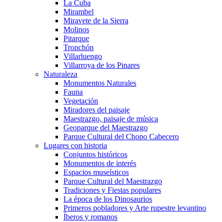
La Cuba
Mirambel
Miravete de la Sierra
Molinos
Pitarque
Tronchón
Villarluengo
Villarroya de los Pinares
Naturaleza
Monumentos Naturales
Fauna
Vegetación
Miradores del paisaje
Maestrazgo, paisaje de música
Geoparque del Maestrazgo
Parque Cultural del Chopo Cabecero
Lugares con historia
Conjuntos históricos
Monumentos de interés
Espacios museísticos
Parque Cultural del Maestrazgo
Tradiciones y Fiestas populares
La época de los Dinosaurios
Primeros pobladores y Arte rupestre levantino
Íberos y romanos