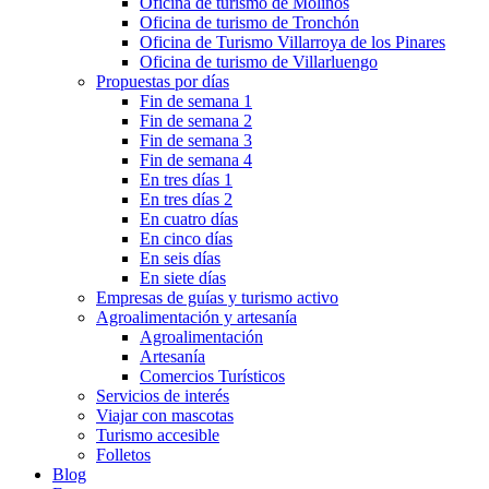
Oficina de turismo de Molinos
Oficina de turismo de Tronchón
Oficina de Turismo Villarroya de los Pinares
Oficina de turismo de Villarluengo
Propuestas por días
Fin de semana 1
Fin de semana 2
Fin de semana 3
Fin de semana 4
En tres días 1
En tres días 2
En cuatro días
En cinco días
En seis días
En siete días
Empresas de guías y turismo activo
Agroalimentación y artesanía
Agroalimentación
Artesanía
Comercios Turísticos
Servicios de interés
Viajar con mascotas
Turismo accesible
Folletos
Blog