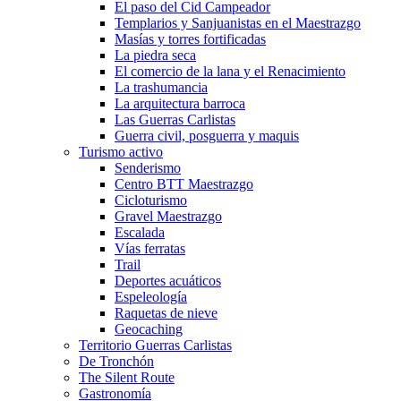
El paso del Cid Campeador
Templarios y Sanjuanistas en el Maestrazgo
Masías y torres fortificadas
La piedra seca
El comercio de la lana y el Renacimiento
La trashumancia
La arquitectura barroca
Las Guerras Carlistas
Guerra civil, posguerra y maquis
Turismo activo
Senderismo
Centro BTT Maestrazgo
Cicloturismo
Gravel Maestrazgo
Escalada
Vías ferratas
Trail
Deportes acuáticos
Espeleología
Raquetas de nieve
Geocaching
Territorio Guerras Carlistas
De Tronchón
The Silent Route
Gastronomía