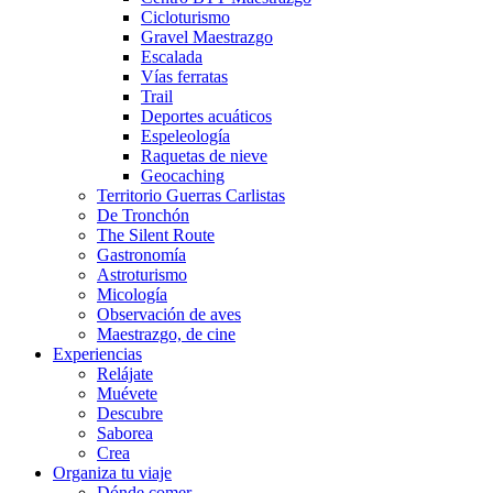
Cicloturismo
Gravel Maestrazgo
Escalada
Vías ferratas
Trail
Deportes acuáticos
Espeleología
Raquetas de nieve
Geocaching
Territorio Guerras Carlistas
De Tronchón
The Silent Route
Gastronomía
Astroturismo
Micología
Observación de aves
Maestrazgo, de cine
Experiencias
Relájate
Muévete
Descubre
Saborea
Crea
Organiza tu viaje
Dónde comer