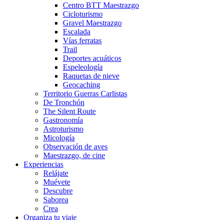
Centro BTT Maestrazgo
Cicloturismo
Gravel Maestrazgo
Escalada
Vías ferratas
Trail
Deportes acuáticos
Espeleología
Raquetas de nieve
Geocaching
Territorio Guerras Carlistas
De Tronchón
The Silent Route
Gastronomía
Astroturismo
Micología
Observación de aves
Maestrazgo, de cine
Experiencias
Relájate
Muévete
Descubre
Saborea
Crea
Organiza tu viaje