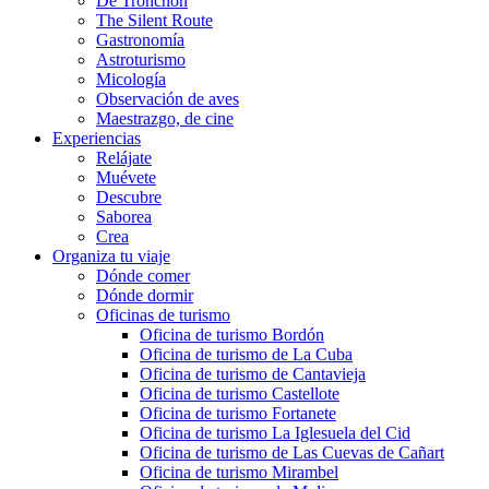
De Tronchón
The Silent Route
Gastronomía
Astroturismo
Micología
Observación de aves
Maestrazgo, de cine
Experiencias
Relájate
Muévete
Descubre
Saborea
Crea
Organiza tu viaje
Dónde comer
Dónde dormir
Oficinas de turismo
Oficina de turismo Bordón
Oficina de turismo de La Cuba
Oficina de turismo de Cantavieja
Oficina de turismo Castellote
Oficina de turismo Fortanete
Oficina de turismo La Iglesuela del Cid
Oficina de turismo de Las Cuevas de Cañart
Oficina de turismo Mirambel