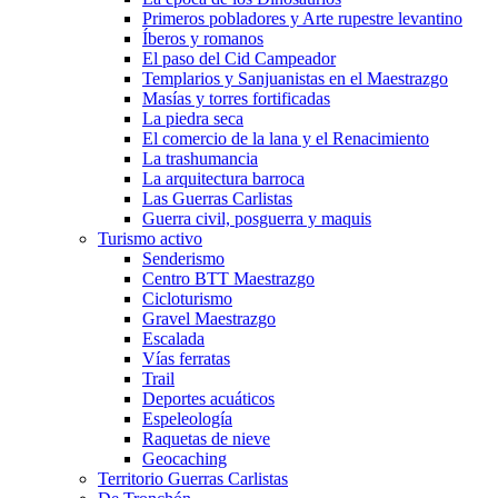
Primeros pobladores y Arte rupestre levantino
Íberos y romanos
El paso del Cid Campeador
Templarios y Sanjuanistas en el Maestrazgo
Masías y torres fortificadas
La piedra seca
El comercio de la lana y el Renacimiento
La trashumancia
La arquitectura barroca
Las Guerras Carlistas
Guerra civil, posguerra y maquis
Turismo activo
Senderismo
Centro BTT Maestrazgo
Cicloturismo
Gravel Maestrazgo
Escalada
Vías ferratas
Trail
Deportes acuáticos
Espeleología
Raquetas de nieve
Geocaching
Territorio Guerras Carlistas