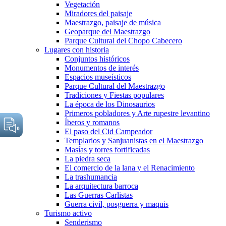
Vegetación
Miradores del paisaje
Maestrazgo, paisaje de música
Geoparque del Maestrazgo
Parque Cultural del Chopo Cabecero
Lugares con historia
Conjuntos históricos
Monumentos de interés
Espacios museísticos
Parque Cultural del Maestrazgo
Tradiciones y Fiestas populares
La época de los Dinosaurios
Primeros pobladores y Arte rupestre levantino
Íberos y romanos
El paso del Cid Campeador
Templarios y Sanjuanistas en el Maestrazgo
Masías y torres fortificadas
La piedra seca
El comercio de la lana y el Renacimiento
La trashumancia
La arquitectura barroca
Las Guerras Carlistas
Guerra civil, posguerra y maquis
Turismo activo
Senderismo