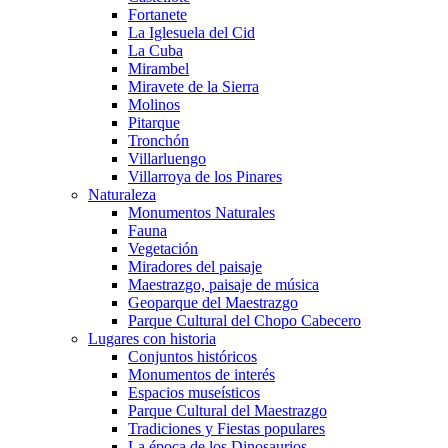
Fortanete
La Iglesuela del Cid
La Cuba
Mirambel
Miravete de la Sierra
Molinos
Pitarque
Tronchón
Villarluengo
Villarroya de los Pinares
Naturaleza
Monumentos Naturales
Fauna
Vegetación
Miradores del paisaje
Maestrazgo, paisaje de música
Geoparque del Maestrazgo
Parque Cultural del Chopo Cabecero
Lugares con historia
Conjuntos históricos
Monumentos de interés
Espacios museísticos
Parque Cultural del Maestrazgo
Tradiciones y Fiestas populares
La época de los Dinosaurios