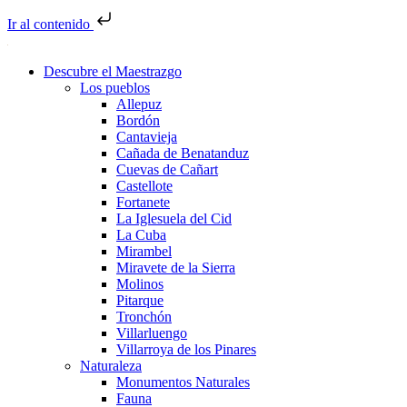
Ir al contenido
Descubre el Maestrazgo
Los pueblos
Allepuz
Bordón
Cantavieja
Cañada de Benatanduz
Cuevas de Cañart
Castellote
Fortanete
La Iglesuela del Cid
La Cuba
Mirambel
Miravete de la Sierra
Molinos
Pitarque
Tronchón
Villarluengo
Villarroya de los Pinares
Naturaleza
Monumentos Naturales
Fauna