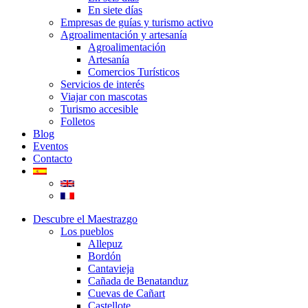
En siete días
Empresas de guías y turismo activo
Agroalimentación y artesanía
Agroalimentación
Artesanía
Comercios Turísticos
Servicios de interés
Viajar con mascotas
Turismo accesible
Folletos
Blog
Eventos
Contacto
Descubre el Maestrazgo
Los pueblos
Allepuz
Bordón
Cantavieja
Cañada de Benatanduz
Cuevas de Cañart
Castellote