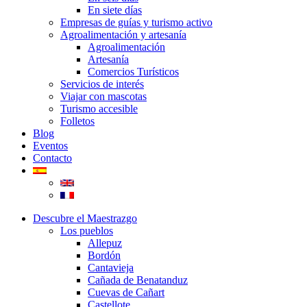
En siete días
Empresas de guías y turismo activo
Agroalimentación y artesanía
Agroalimentación
Artesanía
Comercios Turísticos
Servicios de interés
Viajar con mascotas
Turismo accesible
Folletos
Blog
Eventos
Contacto
Descubre el Maestrazgo
Los pueblos
Allepuz
Bordón
Cantavieja
Cañada de Benatanduz
Cuevas de Cañart
Castellote