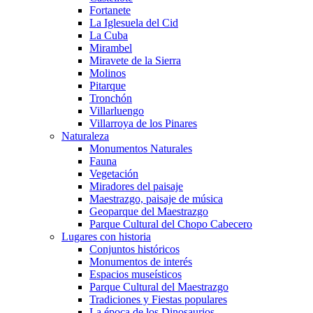
Fortanete
La Iglesuela del Cid
La Cuba
Mirambel
Miravete de la Sierra
Molinos
Pitarque
Tronchón
Villarluengo
Villarroya de los Pinares
Naturaleza
Monumentos Naturales
Fauna
Vegetación
Miradores del paisaje
Maestrazgo, paisaje de música
Geoparque del Maestrazgo
Parque Cultural del Chopo Cabecero
Lugares con historia
Conjuntos históricos
Monumentos de interés
Espacios museísticos
Parque Cultural del Maestrazgo
Tradiciones y Fiestas populares
La época de los Dinosaurios