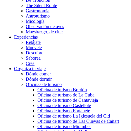
De Tronchón
The Silent Route
Gastronomía
Astroturismo
Micología
Observación de aves
Maestrazgo, de cine
Experiencias
Relájate
Muévete
Descubre
Saborea
Crea
Organiza tu viaje
Dónde comer
Dónde dormir
Oficinas de turismo
Oficina de turismo Bordón
Oficina de turismo de La Cuba
Oficina de turismo de Cantavieja
Oficina de turismo Castellote
Oficina de turismo Fortanete
Oficina de turismo La Iglesuela del Cid
Oficina de turismo de Las Cuevas de Cañart
Oficina de turismo Mirambel