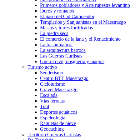
Primeros pobladores y Arte rupestre levantino
Íberos y romanos
El paso del Cid Campeador
Templarios y Sanjuanistas en el Maestrazgo
Masías y torres fortificadas
La piedra seca
El comercio de la lana y el Renacimiento
La trashumancia
La arquitectura barroca
Las Guerras Carlistas
Guerra civil, posguerra y maquis
Turismo activo
Senderismo
Centro BTT Maestrazgo
Cicloturismo
Gravel Maestrazgo
Escalada
Vías ferratas
Trail
Deportes acuáticos
Espeleología
Raquetas de nieve
Geocaching
Territorio Guerras Carlistas