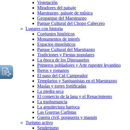
Vegetación
Miradores del paisaje
Maestrazgo, paisaje de música
Geoparque del Maestrazgo
Parque Cultural del Chopo Cabecero
Lugares con historia
Conjuntos históricos
Monumentos de interés
Espacios museísticos
Parque Cultural del Maestrazgo
Tradiciones y Fiestas populares
La época de los Dinosaurios
Primeros pobladores y Arte rupestre levantino
Íberos y romanos
El paso del Cid Campeador
Templarios y Sanjuanistas en el Maestrazgo
Masías y torres fortificadas
La piedra seca
El comercio de la lana y el Renacimiento
La trashumancia
La arquitectura barroca
Las Guerras Carlistas
Guerra civil, posguerra y maquis
Turismo activo
Senderismo