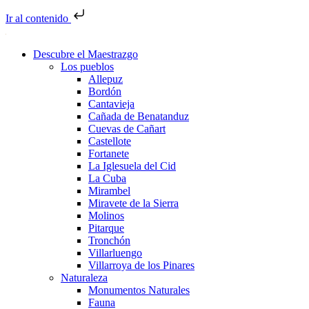
Ir al contenido
Descubre el Maestrazgo
Los pueblos
Allepuz
Bordón
Cantavieja
Cañada de Benatanduz
Cuevas de Cañart
Castellote
Fortanete
La Iglesuela del Cid
La Cuba
Mirambel
Miravete de la Sierra
Molinos
Pitarque
Tronchón
Villarluengo
Villarroya de los Pinares
Naturaleza
Monumentos Naturales
Fauna