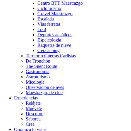
Centro BTT Maestrazgo
Cicloturismo
Gravel Maestrazgo
Escalada
Vías ferratas
Trail
Deportes acuáticos
Espeleología
Raquetas de nieve
Geocaching
Territorio Guerras Carlistas
De Tronchón
The Silent Route
Gastronomía
Astroturismo
Micología
Observación de aves
Maestrazgo, de cine
Experiencias
Relájate
Muévete
Descubre
Saborea
Crea
Organiza tu viaje