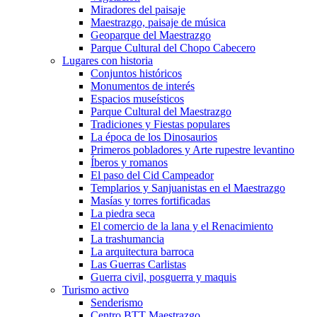
Miradores del paisaje
Maestrazgo, paisaje de música
Geoparque del Maestrazgo
Parque Cultural del Chopo Cabecero
Lugares con historia
Conjuntos históricos
Monumentos de interés
Espacios museísticos
Parque Cultural del Maestrazgo
Tradiciones y Fiestas populares
La época de los Dinosaurios
Primeros pobladores y Arte rupestre levantino
Íberos y romanos
El paso del Cid Campeador
Templarios y Sanjuanistas en el Maestrazgo
Masías y torres fortificadas
La piedra seca
El comercio de la lana y el Renacimiento
La trashumancia
La arquitectura barroca
Las Guerras Carlistas
Guerra civil, posguerra y maquis
Turismo activo
Senderismo
Centro BTT Maestrazgo