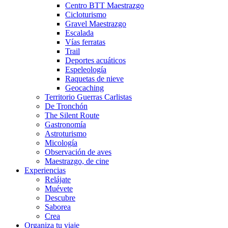
Centro BTT Maestrazgo
Cicloturismo
Gravel Maestrazgo
Escalada
Vías ferratas
Trail
Deportes acuáticos
Espeleología
Raquetas de nieve
Geocaching
Territorio Guerras Carlistas
De Tronchón
The Silent Route
Gastronomía
Astroturismo
Micología
Observación de aves
Maestrazgo, de cine
Experiencias
Relájate
Muévete
Descubre
Saborea
Crea
Organiza tu viaje