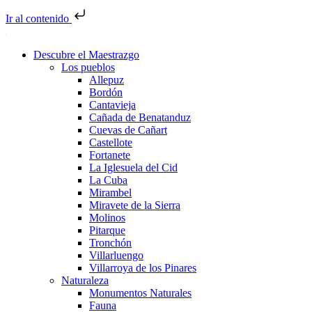
Ir al contenido
Descubre el Maestrazgo
Los pueblos
Allepuz
Bordón
Cantavieja
Cañada de Benatanduz
Cuevas de Cañart
Castellote
Fortanete
La Iglesuela del Cid
La Cuba
Mirambel
Miravete de la Sierra
Molinos
Pitarque
Tronchón
Villarluengo
Villarroya de los Pinares
Naturaleza
Monumentos Naturales
Fauna