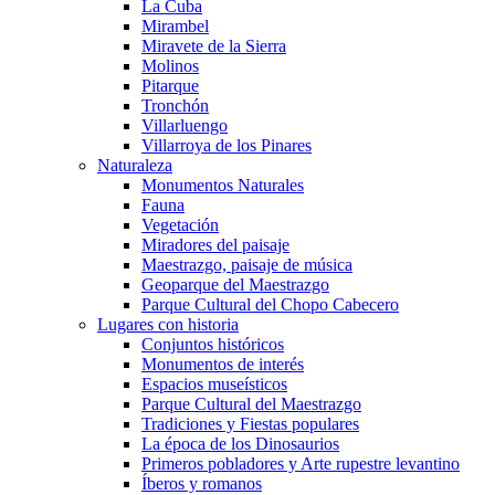
La Cuba
Mirambel
Miravete de la Sierra
Molinos
Pitarque
Tronchón
Villarluengo
Villarroya de los Pinares
Naturaleza
Monumentos Naturales
Fauna
Vegetación
Miradores del paisaje
Maestrazgo, paisaje de música
Geoparque del Maestrazgo
Parque Cultural del Chopo Cabecero
Lugares con historia
Conjuntos históricos
Monumentos de interés
Espacios museísticos
Parque Cultural del Maestrazgo
Tradiciones y Fiestas populares
La época de los Dinosaurios
Primeros pobladores y Arte rupestre levantino
Íberos y romanos