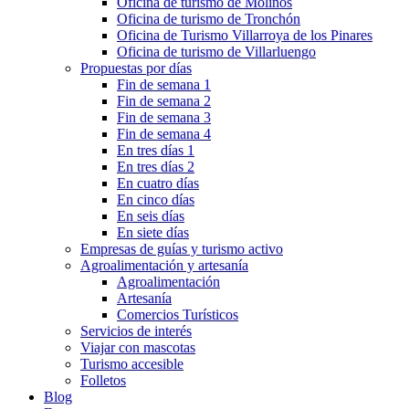
Oficina de turismo de Molinos
Oficina de turismo de Tronchón
Oficina de Turismo Villarroya de los Pinares
Oficina de turismo de Villarluengo
Propuestas por días
Fin de semana 1
Fin de semana 2
Fin de semana 3
Fin de semana 4
En tres días 1
En tres días 2
En cuatro días
En cinco días
En seis días
En siete días
Empresas de guías y turismo activo
Agroalimentación y artesanía
Agroalimentación
Artesanía
Comercios Turísticos
Servicios de interés
Viajar con mascotas
Turismo accesible
Folletos
Blog