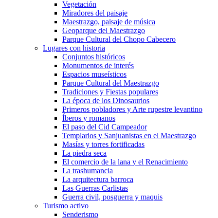
Vegetación
Miradores del paisaje
Maestrazgo, paisaje de música
Geoparque del Maestrazgo
Parque Cultural del Chopo Cabecero
Lugares con historia
Conjuntos históricos
Monumentos de interés
Espacios museísticos
Parque Cultural del Maestrazgo
Tradiciones y Fiestas populares
La época de los Dinosaurios
Primeros pobladores y Arte rupestre levantino
Íberos y romanos
El paso del Cid Campeador
Templarios y Sanjuanistas en el Maestrazgo
Masías y torres fortificadas
La piedra seca
El comercio de la lana y el Renacimiento
La trashumancia
La arquitectura barroca
Las Guerras Carlistas
Guerra civil, posguerra y maquis
Turismo activo
Senderismo