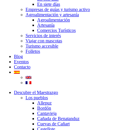
En siete días
Empresas de guías y turismo activo
Agroalimentación y artesanía
Agroalimentación
Artesanía
Comercios Turísticos
Servicios de interés
Viajar con mascotas
Turismo accesible
Folletos
Blog
Eventos
Contacto
Descubre el Maestrazgo
Los pueblos
Allepuz
Bordón
Cantavieja
Cañada de Benatanduz
Cuevas de Cañart
Castellote