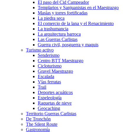
El paso del Cid Campeador
Templarios y Sanjuanistas en el Maestrazgo
Masías y torres fortificadas
La piedra seca
El comercio de la lana y el Renacimiento
La trashumancia
La arquitectura barroca
Las Guerras Carlistas
Guerra civil, posguerra y maquis
Turismo activo
Senderismo
Centro BTT Maestrazgo
Cicloturismo
Gravel Maestrazgo
Escalada
Vías ferratas
Trail
Deportes acuáticos
Espeleología
Raquetas de nieve
Geocaching
Territorio Guerras Carlistas
De Tronchón
The Silent Route
Gastronomía