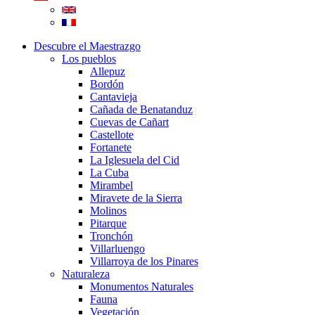
Descubre el Maestrazgo
Los pueblos
Allepuz
Bordón
Cantavieja
Cañada de Benatanduz
Cuevas de Cañart
Castellote
Fortanete
La Iglesuela del Cid
La Cuba
Mirambel
Miravete de la Sierra
Molinos
Pitarque
Tronchón
Villarluengo
Villarroya de los Pinares
Naturaleza
Monumentos Naturales
Fauna
Vegetación