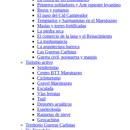
Primeros pobladores y Arte rupestre levantino
Íberos y romanos
El paso del Cid Campeador
Templarios y Sanjuanistas en el Maestrazgo
Masías y torres fortificadas
La piedra seca
El comercio de la lana y el Renacimiento
La trashumancia
La arquitectura barroca
Las Guerras Carlistas
Guerra civil, posguerra y maquis
Turismo activo
Senderismo
Centro BTT Maestrazgo
Cicloturismo
Gravel Maestrazgo
Escalada
Vías ferratas
Trail
Deportes acuáticos
Espeleología
Raquetas de nieve
Geocaching
Territorio Guerras Carlistas