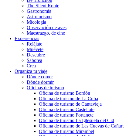
De Tronchón
The Silent Route
Gastronomía
Astroturismo
Micología
Observación de aves
Maestrazgo, de cine
Experiencias
Relájate
Muévete
Descubre
Saborea
Crea
Organiza tu viaje
Dónde comer
Dónde dormir
Oficinas de turismo
Oficina de turismo Bordón
Oficina de turismo de La Cuba
Oficina de turismo de Cantavieja
Oficina de turismo Castellote
Oficina de turismo Fortanete
Oficina de turismo La Iglesuela del Cid
Oficina de turismo de Las Cuevas de Cañart
Oficina de turismo Mirambel