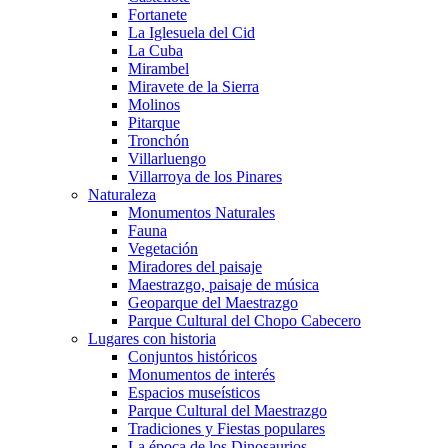
Fortanete
La Iglesuela del Cid
La Cuba
Mirambel
Miravete de la Sierra
Molinos
Pitarque
Tronchón
Villarluengo
Villarroya de los Pinares
Naturaleza
Monumentos Naturales
Fauna
Vegetación
Miradores del paisaje
Maestrazgo, paisaje de música
Geoparque del Maestrazgo
Parque Cultural del Chopo Cabecero
Lugares con historia
Conjuntos históricos
Monumentos de interés
Espacios museísticos
Parque Cultural del Maestrazgo
Tradiciones y Fiestas populares
La época de los Dinosaurios