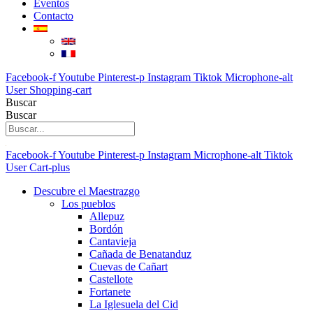
Eventos
Contacto
Facebook-f
Youtube
Pinterest-p
Instagram
Tiktok
Microphone-alt
User
Shopping-cart
Buscar
Buscar
Facebook-f
Youtube
Pinterest-p
Instagram
Microphone-alt
Tiktok
User
Cart-plus
Descubre el Maestrazgo
Los pueblos
Allepuz
Bordón
Cantavieja
Cañada de Benatanduz
Cuevas de Cañart
Castellote
Fortanete
La Iglesuela del Cid