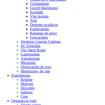
Cicloturismo
Gravel Maestrazgo
Escalada
Vías ferratas
Trail
Deportes acuáticos
Espeleología
Raquetas de nieve
Geocaching
Territorio Guerras Carlistas
De Tronchón
The Silent Route
Gastronomía
Astroturismo
Micología
Observación de aves
Maestrazgo, de cine
Experiencias
Relájate
Muévete
Descubre
Saborea
Crea
Organiza tu viaje
Dónde comer