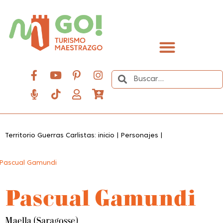
contenido
Descubre el Maestrazgo
Territorio Guerras Carlistas: inicio
|
Personajes
|
Pascual Gamundi
Pascual Gamundi
Maella (Saragosse)